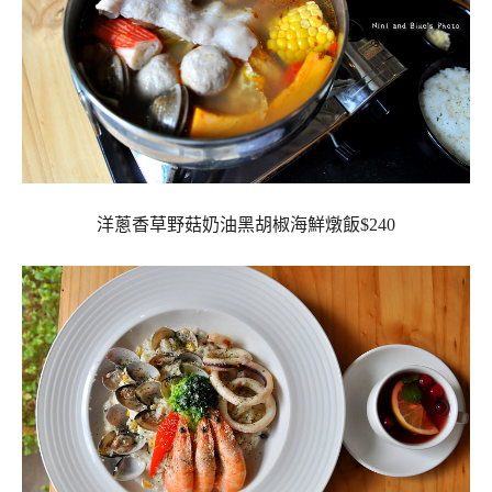
洋蔥香草野菇奶油黑胡椒海鮮燉飯$240