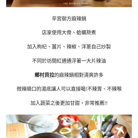
辛宮御方麻辣鍋
店家使用大骨、蛤蠣熬煮
加入枸杞、薑片、辣椒、洋蔥自己炒製
不同於坊間紅通通浮著一大片辣油
鄉村貝拉
的麻辣鍋相對清爽許多
微辣順口的湯底讓人可以直接喝!不辣胃、不辣喉
加入蔬菜之後更加甘甜，非常推薦!!