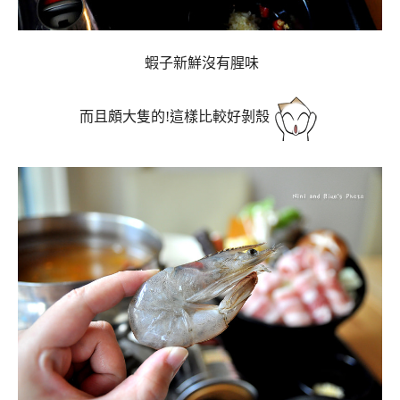
蝦子新鮮沒有腥味
而且頗大隻的!這樣比較好剝殼