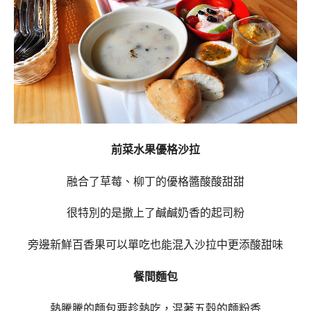
前菜水果優格沙拉
融合了草莓、柳丁的優格醬酸酸甜甜
很特別的是撒上了鹹鹹奶香的起司粉
旁邊新鮮百香果可以單吃也能混入沙拉中更添酸甜味
餐間麵包
熱騰騰的麵包要趁熱吃，混著五穀的麵粉香