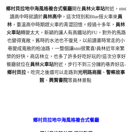
鄉村貝拉地中海風格複合式餐廳
開在
員林火車站
附近，
nini
讀高中時就讀於
員林高中
，這次特別和Blue搭火車來
員
林
，重溫高中時期趕火車的青澀回憶。經過十多年，
員林
火車站
轉變太大，新穎的讓人有高鐵站的FU，對外的馬路
也變得寬敞，舊時的水池也不復見，以前讀書時常走的小
巷變成寬敞的柏油路，一整個讓nini很驚喜!員林近年來繁
榮的好快，商店林立，也多了許多好吃好玩的!這次分享好
餐廳就位在
員林火車站
附近，步行不到三分鐘的巷弄好店-
鄉村貝拉
。吃完之後還可以走路到
光明路商圈
、
警察故事
館
、
興賢書院
等員林景點
鄉村貝拉地中海風格複合式餐廳