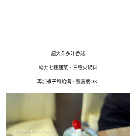
超大朵多汁香菇
總共七種蔬菜，三種火鍋料
再加蝦子和蛤蠣，豐富度OK