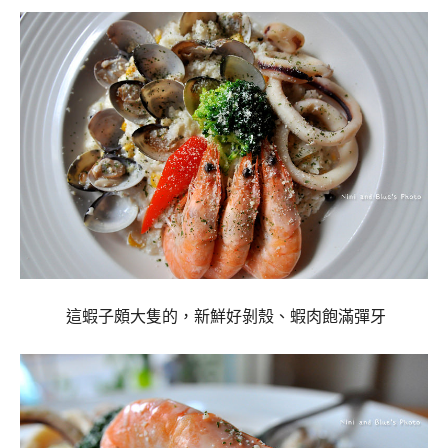
這蝦子頗大隻的，新鮮好剝殼、蝦肉飽滿彈牙