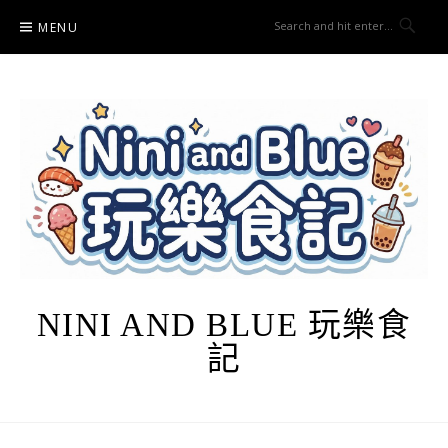
Skip
MENU
to
content
NINI AND BLUE 玩樂食
記