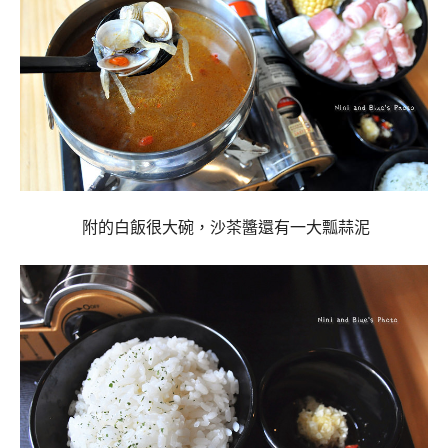
附的白飯很大碗，沙茶醬還有一大瓢蒜泥