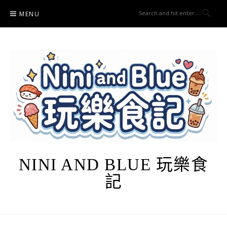
Skip
MENU
to
content
NINI AND BLUE 玩樂食
記