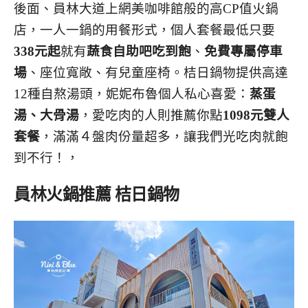
後面、員林大道上網美咖啡館般的高CP值火鍋
店，一人一鍋的用餐形式，個人套餐最低只要
338元起
就有
蔬食自助吧吃到飽
、
免費專屬停車
場
、座位寬敞、有兒童座椅。桔日鍋物提供高達
12種自熬湯頭，妮妮布魯個人私心喜愛：
蒸蛋
湯、大骨湯
，愛吃肉的人則推薦你點
1098元雙人
套餐
，滿滿４盤肉份量超多，讓我們光吃肉就飽
到不行！，
員林火鍋推薦 桔日鍋物