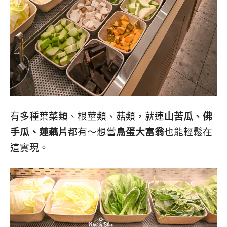
有多種葉菜類、根莖類、菇類，就連
山苦瓜、佛
手瓜、蓮藕片
都有～想當
鳥蛋大富翁
也能輕鬆在
這實現。