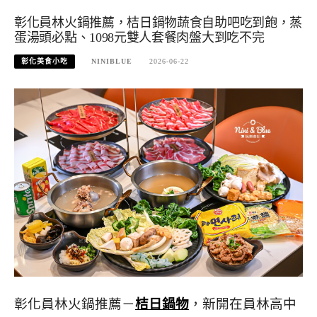
彰化員林火鍋推薦，桔日鍋物蔬食自助吧吃到飽，蒸
蛋湯頭必點、1098元雙人套餐肉盤大到吃不完
彰化美食小吃
NINIBLUE
2026-06-22
彰化員林火鍋推薦－
桔日鍋物
，新開在員林高中