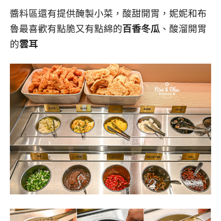
醬料區還有提供醃製小菜，酸甜開胃，妮妮和布
魯最喜歡有點脆又有點綿的
百香冬瓜
、酸溜開胃
的
雲耳