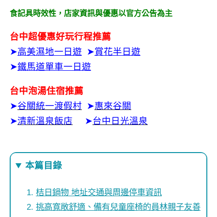
食記具時效性，
店家資訊與優惠以官方公告為主
台中超優惠好玩行程推薦
➤
高美濕地一日遊
➤
賞花半日遊
➤
鐵馬道單車一日遊
台中泡湯住宿推薦
➤
谷關統一渡假村
➤
惠來谷關
➤
清新溫泉飯店
➤
台中日光溫泉
本篇目錄
桔日鍋物 地址交通與周邊停車資訊
挑高寬敞舒適、備有兒童座椅的員林親子友善