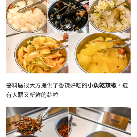
醬料區很大方提供了香辣好吃的
小魚乾辣椒
，還
有大顆又新鮮的蒜粒