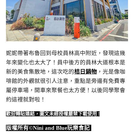
妮妮帶著布魯回到母校員林高中附近，發現這幾
年來變化也太大了！員中後方的員林大道根本是
新的美食集散地，這次吃的
桔日鍋物
，光是像咖
啡館的外觀就很引人注意，重點是旁邊有免費專
屬停車場，開車來聚餐也太方便！以後同學聚會
約這裡就對啦！
歡迎轉貼連結，圖文未經授權嚴禁下載使用
!
版權所有
©Nini and Blue
玩樂食記