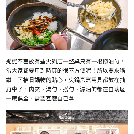
妮妮不喜歡有些火鍋店一整桌只有一根撈油勺，
當大家都要用到時真的很不方便呢！所以要來稱
讚一下
桔日鍋物
的貼心，火鍋烹煮用具都放在抽
屜中了，肉夾、湯勺、撈勺、濾油的都在自助區
一應俱全，需要甚麼自己拿！