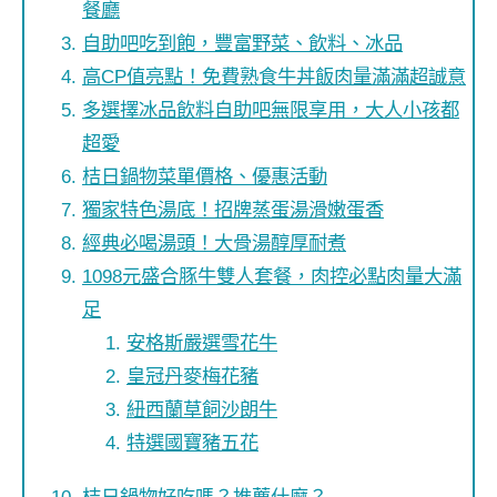
餐廳
自助吧吃到飽，豐富野菜、飲料、冰品
高CP值亮點！免費熟食牛丼飯肉量滿滿超誠意
多選擇冰品飲料自助吧無限享用，大人小孩都
超愛
桔日鍋物菜單價格、優惠活動
獨家特色湯底！招牌蒸蛋湯滑嫩蛋香
經典必喝湯頭！大骨湯醇厚耐煮
1098元盛合豚牛雙人套餐，肉控必點肉量大滿
足
安格斯嚴選雪花牛
皇冠丹麥梅花豬
紐西蘭草飼沙朗牛
特選國寶豬五花