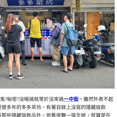
鬼?秘密?沒喝過就等於沒來過
一中街
。
雖然外表不起
經營多年的多多茶坊，有著目錄上沒寫的隱藏版飲
有那些隱藏版飲品外，依舊很難一探全貌，就算是在