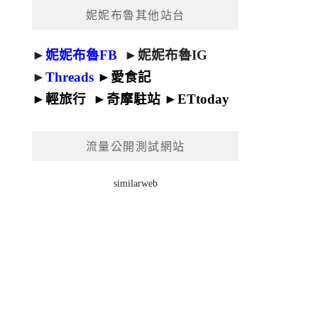
妮妮布魯其他站台
►
妮妮布魯FB
►
妮妮布魯IG
►
Threads
►
愛食記
►
輕旅行
►
奇摩駐站
►
ETtoday
流量公開測試網站
similarweb