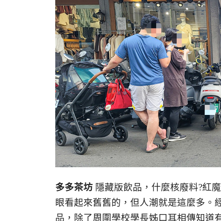
多多茶坊
隱藏版飲品，什麼核廢料?紅魔
眼看起來舊舊的，但人潮就是這麼多。
品，除了周圍學校學長姊口耳相傳知道