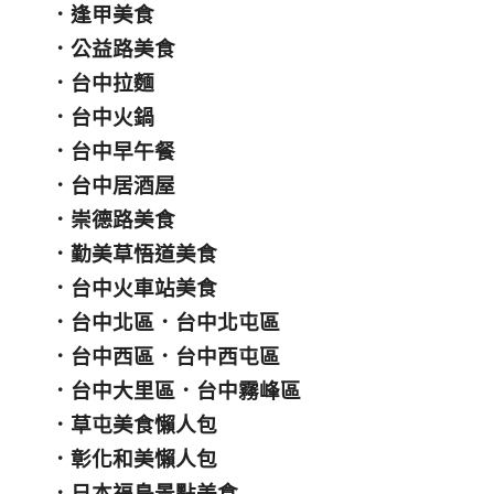
．
逢甲美食
．
公益路美食
．
台中拉麵
．
台中火鍋
．
台中早午餐
．
台中居酒屋
．
崇德路美食
．
勤美草悟道美食
．
台中火車站美食
．
台中北區
．
台中北屯區
．
台中西區
．
台中西屯區
．
台中大里區
．
台中霧峰區
．
草屯美食懶人包
．
彰化和美懶人包
．
日本福島景點美食