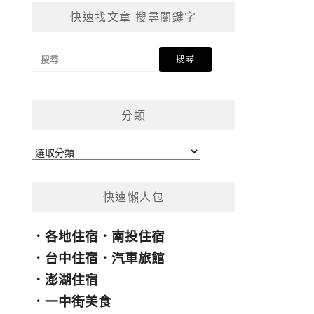
快速找文章 搜尋關鍵字
搜
尋
關
鍵
分類
字:
分
類
快速懶人包
．
各地住宿
．
南投住宿
．
台中住宿
．
汽車旅館
．
澎湖住宿
．
一中街美食