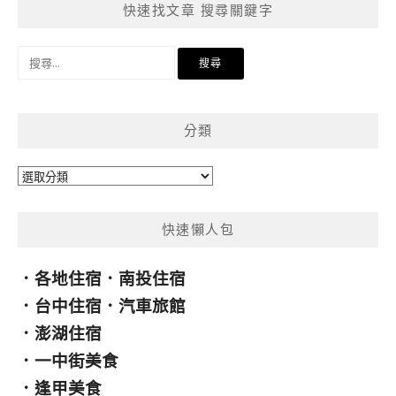
快速找文章 搜尋關鍵字
搜
尋
關
鍵
分類
字:
分
類
快速懶人包
．
各地住宿
．
南投住宿
．
台中住宿
．
汽車旅館
．
澎湖住宿
．
一中街美食
．
逢甲美食