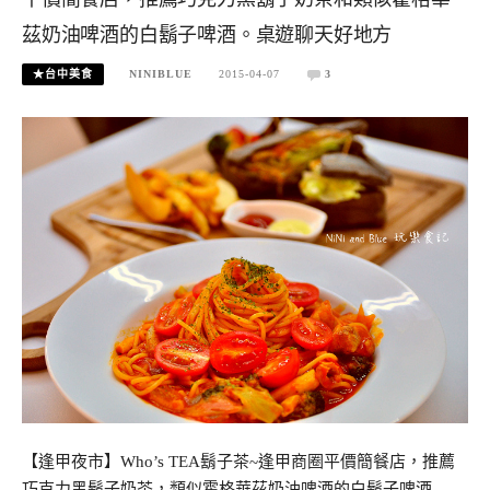
茲奶油啤酒的白鬍子啤酒。桌遊聊天好地方
★台中美食
NINIBLUE
2015-04-07
3
【逢甲夜市】Who’s TEA鬍子茶~逢甲商圈平價簡餐店，推薦
巧克力黑鬍子奶茶，類似霍格華茲奶油啤酒的白鬍子啤酒