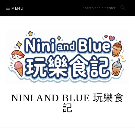
Skip
MENU
to
content
NINI AND BLUE 玩樂食
記