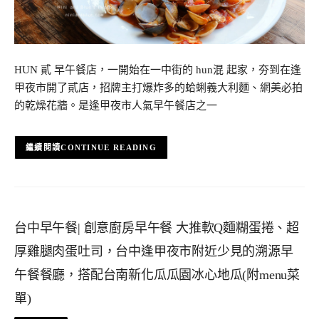
HUN 貳 早午餐店，一開始在一中街的 hun混 起家，夯到在逢
甲夜市開了貳店，招牌主打爆炸多的蛤蜊義大利麵、網美必拍
的乾燥花牆。是逢甲夜市人氣早午餐店之一
CONTINUE READING
台中早午餐| 創意廚房早午餐 大推軟Q麵糊蛋捲、超
厚雞腿肉蛋吐司，台中逢甲夜市附近少見的溯源早
午餐餐廳，搭配台南新化瓜瓜園冰心地瓜(附menu菜
單)