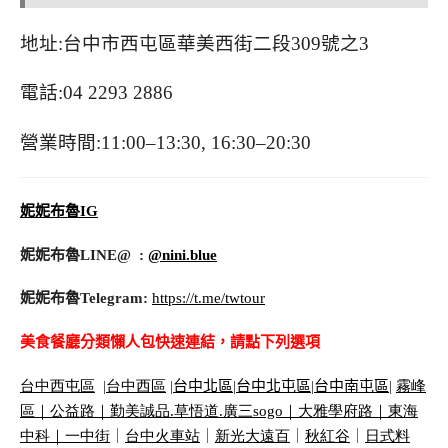
地址:台中市西屯區華美西街二段309號之3
電話:04 2293 2886
營業時間:11:00–13:30, 16:30–20:30
妮妮布魯IG
妮妮布魯LINE@ :
@nini.blue
妮妮布魯Telegram:
https://t.me/twtour
美食餐廳分類懶人包快速連結，請點下列選項
台中西屯區
|
台中西區
|
台中北區
|
台中北屯區
|
台中南屯區
|
霧峰
區｜
公益路｜
勤美誠品
.
草悟道
.
廣三
sogo
｜
大雅學府路｜
東海
中科｜
一中街
｜
台中火車站
｜
新光大遠百
｜
秋紅谷
｜
日式料