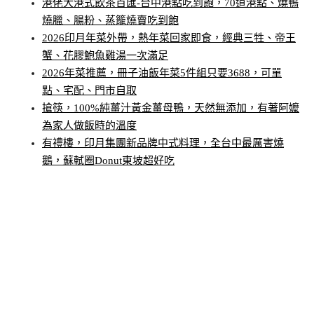
港佬大港式飲茶百匯-台中港點吃到飽，70道港點、燒鴨
燒臘、腸粉、蒸籠燒賣吃到飽
2026印月年菜外帶，熱年菜回家即食，經典三牲、帝王
蟹、花膠鮑魚雞湯一次滿足
2026年菜推薦，冊子油飯年菜5件組只要3688，可單
點、宅配、門市自取
搶筷，100%純薑汁黃金薑母鴨，天然無添加，有著阿嬤
為家人做飯時的溫度
有禮樓，印月集團新品牌中式料理，全台中最厲害燒
鵝，蘇軾圈Donut東坡超好吃