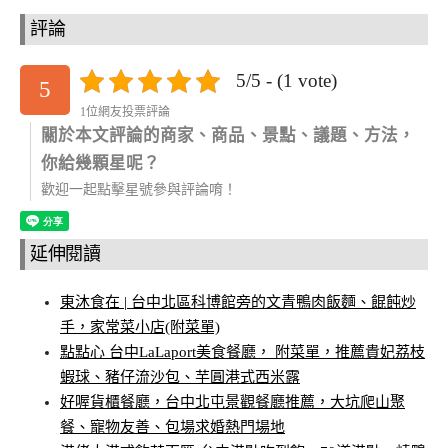
評論
5/5 - (1 vote)
5
1位網友投票評論
關於本文評論的商家、商品、景點、議題、方法，
你給幾顆星呢？
歡迎一起點擊星號參與評論唷！
延伸閱讀
東沐食在 | 台中北區科博館旁的文青鴨肉飯麵、餛飩炒
手，家常菜小店(附菜單)
點點心 台中LaLaport美食餐廳， 附菜單，推薦貴妃荔枝
蝦球、豬仔流沙包、芋圓港式西米露
好喔貨櫃餐廳，台中北屯景觀餐廳推薦，大坑爬山聚
餐、寵物友善、包場求婚熱門場地