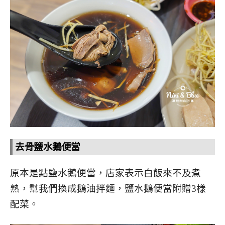
去骨鹽水鵝便當
原本是點鹽水鵝便當，店家表示白飯來不及煮
熟，幫我們換成鵝油拌麵，鹽水鵝便當附贈3樣
配菜。