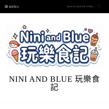
Skip
MENU
to
content
NINI AND BLUE 玩樂食
記