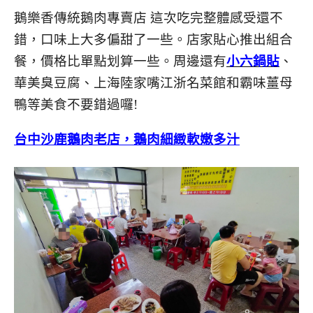
鵝樂香傳統鵝肉專賣店 這次吃完整體感受還不
錯，口味上大多偏甜了一些。店家貼心推出組合
餐，價格比單點划算一些。周邊還有
小六鍋貼
、
華美臭豆腐、上海陸家嘴江浙名菜館和霸味薑母
鴨等美食不要錯過囉!
台中沙鹿鵝肉老店，鵝肉細緻軟嫩多汁