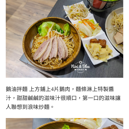
鵝油拌麵 上方鋪上4片鵝肉，麵條淋上特製醬
汁，甜甜鹹鹹的滋味汁很順口，第一口的滋味讓
人聯想到浪味炒麵。