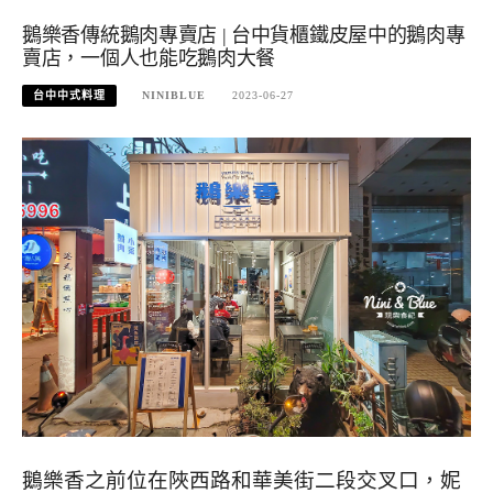
鵝樂香傳統鵝肉專賣店 | 台中貨櫃鐵皮屋中的鵝肉專
賣店，一個人也能吃鵝肉大餐
台中中式料理
NINIBLUE
2023-06-27
鵝樂香之前位在陜西路和華美街二段交叉口，妮