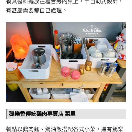
餐具醬料擺放在櫃台旁的桌上，半自助式設計，
有甚麼需要都自己處理。
鵝樂香傳統鵝肉專賣店 菜單
餐點以鵝肉麵、鵝油飯搭配各式小菜，還有鵝樂