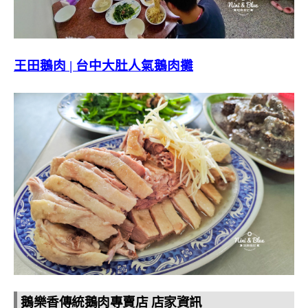
王田鵝肉 | 台中大肚人氣鵝肉攤
鵝樂香傳統鵝肉專賣店 店家資訊