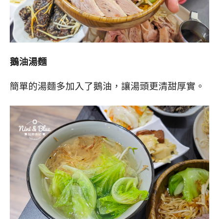
鵝油湯麵
簡單的湯麵多加入了鵝油，讓湯頭更清甜厚實。