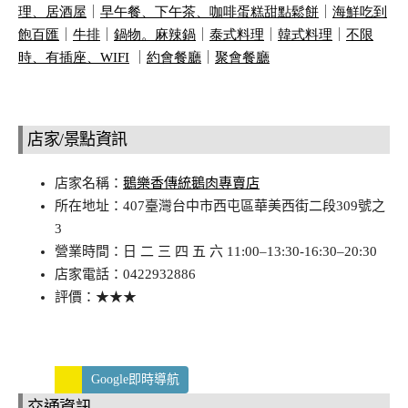
理、居酒屋
｜
早午餐、下午茶、咖啡蛋糕甜點鬆餅
｜
海鮮吃到
飽百匯
｜
牛排
｜
鍋物。麻辣鍋
｜
泰式料理
｜
韓式料理
｜
不限
時、有插座、
WIFI
｜
約會餐廳
｜
聚會餐廳
店家/景點資訊
店家名稱：
鵝樂香傳統鵝肉專賣店
所在地址：407臺灣台中市西屯區華美西街二段309號之
3
營業時間：日 二 三 四 五 六 11:00–13:30-16:30–20:30
店家電話：0422932886
評價：★★★
Google即時導航
交通資訊