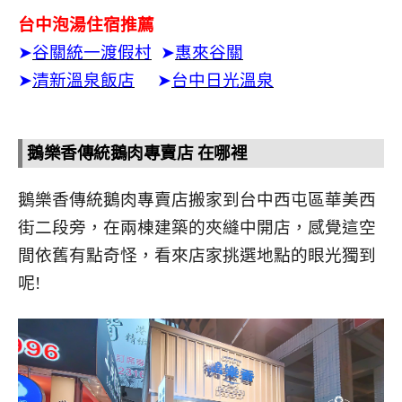
台中泡湯住宿推薦
➤
谷關統一渡假村
➤
惠來谷關
➤
清新溫泉飯店
➤
台中日光溫泉
鵝樂香傳統鵝肉專賣店 在哪裡
鵝樂香傳統鵝肉專賣店搬家到台中西屯區華美西
街二段旁，在兩棟建築的夾縫中開店，感覺這空
間依舊有點奇怪，看來店家挑選地點的眼光獨到
呢!