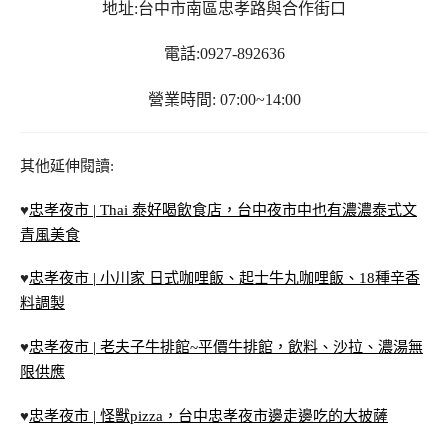
地址:台中市南區忠孝路與合作街口
電話:0927-892636
營業時間: 07:00~14:00
其他延伸閱讀:
♥
忠孝夜市 | Thai 泰好喝飲食店，台中夜市中也有濃濃泰式文
青風美食
♥
忠孝夜市 | 小川家 日式咖哩飯、起士牛丸咖哩飯、18種辛香
料調製
♥
忠孝夜市 | 老夫子牛排館~平價牛排館，飲料、沙拉、濃湯無
限供應
♥
忠孝夜市 | 怪獸pizza，台中忠孝夜市邊走邊吃的大披薩