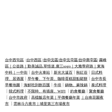
台中西屯區
|
台中西區
|
台中北區
|
台中北屯區
|
台中南屯區
|
霧峰
區｜
公益路｜
勤美誠品
.
草悟道
.
廣三
sogo
｜
大雅學府路｜
東海
中科｜
一中街
｜
台中火車站
｜
新光大遠百
｜
秋紅谷
｜
日式料
理、居酒屋
｜
早午餐、下午茶、咖啡蛋糕甜點鬆餅
｜
台中市長
早餐地圖
｜
海鮮吃到飽百匯
｜
牛排
｜
鍋物。麻辣鍋
｜
泰式料理
｜
韓式料理
｜
不限時、有插座、
WIFI
｜
約會餐廳
｜
聚會餐廳
｜
台中市政府
｜
高檔飯店年菜｜
平價餐廳年菜
｜
台南花園夜
市
｜
雲林斗六夜市｜
埔里第三市場夜市