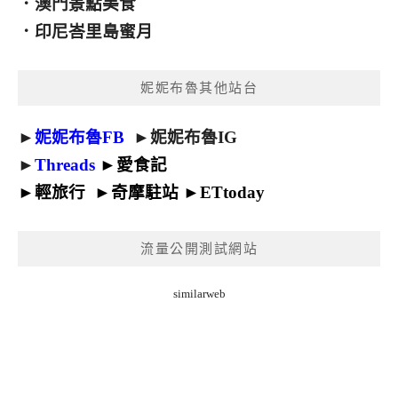
．
澳門景點美食
．
印尼峇里島蜜月
妮妮布魯其他站台
►
妮妮布魯FB
►
妮妮布魯IG
►
Threads
►
愛食記
►
輕旅行
►
奇摩駐站
►
ETtoday
流量公開測試網站
similarweb