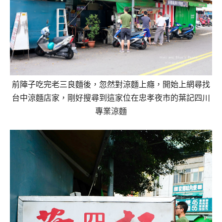
前陣子吃完老三良麵後，忽然對涼麵上癮，開始上網尋找
台中涼麵店家，剛好搜尋到這家位在忠孝夜市的葉記四川
專業涼麵