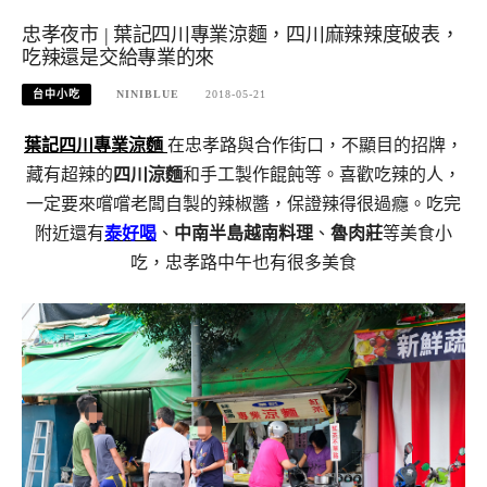
忠孝夜市 | 葉記四川專業涼麵，四川麻辣辣度破表，
吃辣還是交給專業的來
台中小吃
NINIBLUE
2018-05-21
葉記四川專業涼麵
在忠孝路與合作街口，不顯目的招牌，
藏有超辣的
四川涼麵
和手工製作餛飩等。喜歡吃辣的人，
一定要來嚐嚐老闆自製的辣椒醬，保證辣得很過癮。吃完
附近還有
泰好喝
、
中南半島越南料理
、
魯肉莊
等美食小
吃，忠孝路中午也有很多美食