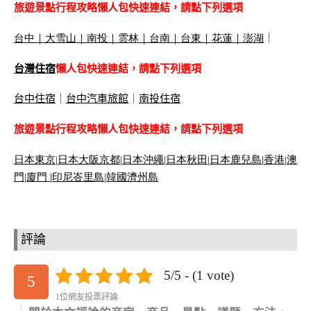
旅遊景點行程攻略懶人包快速連結，請點下列選項
台中
｜
大雪山
｜
南投
｜
雲林
｜
台南
｜
台東
｜
花蓮
｜
澎湖
｜
台灣住宿
懶人包快速連結，請點下列選項
台中住宿
｜
台中汽車旅館
｜
南投住宿
旅遊景點行程攻略懶人包快速連結，請點下列選項
日本東京
|
日本大阪京都
|
日本沖繩
|
日本秋田
|
日本鹿兒島|
香港
|
澳
門
|
廈門 |
印尼峇里島
|
韓國濟州島
評論
5/5 - (1 vote)
5
1位網友投票評論