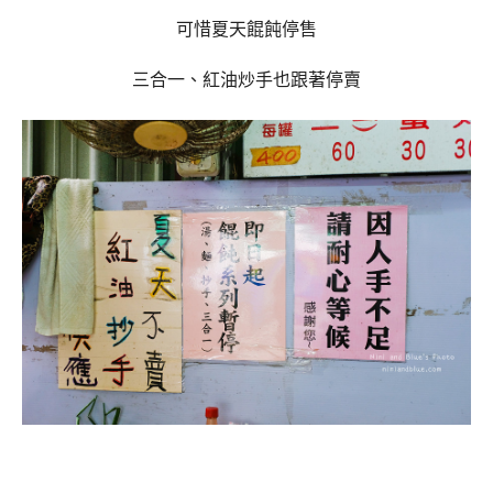
可惜夏天餛飩停售
三合一、紅油炒手也跟著停賣