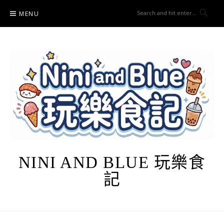
Skip
MENU
to
content
NINI AND BLUE 玩樂食
記