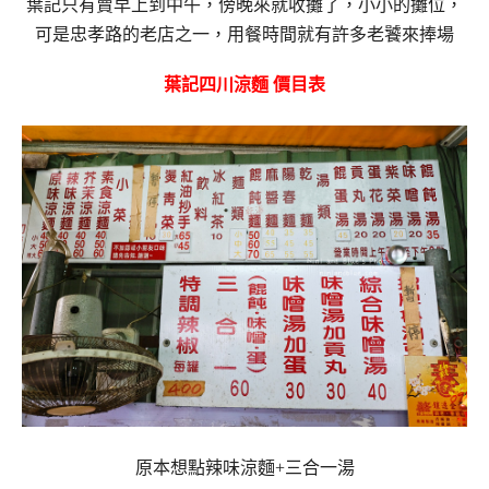
葉記只有賣早上到中午，傍晚來就收攤了，小小的攤位，
可是忠孝路的老店之一，用餐時間就有許多老饕來捧場
葉記四川涼麵 價目表
原本想點辣味涼麵+三合一湯