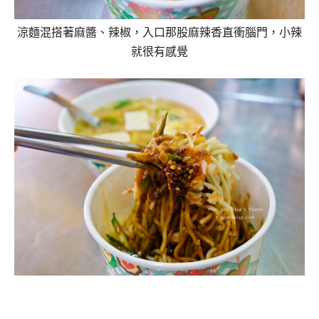
涼麵混搭著麻醬、辣椒，入口那股麻辣香直衝腦門，小辣
就很有感覺