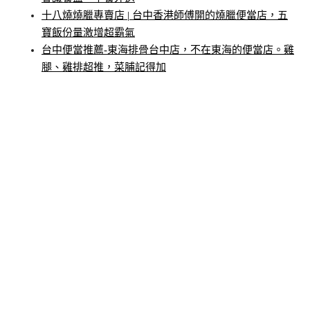
十八燒燒臘專賣店 | 台中香港師傅開的燒臘便當店，五
寶飯份量激增超霸氣
台中便當推薦-東海排骨台中店，不在東海的便當店。雞
腿、雞排超推，菜脯記得加