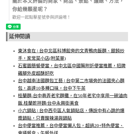
關於本文評論的商家、商品、景點、議題、方法，
你給幾顆星呢？
歡迎一起點擊星號參與評論唷！
延伸閱讀
東沐食在 | 台中北區科博館旁的文青鴨肉飯麵、餛飩炒
手，家常菜小店(附菜單)
石蜜園簡餐便當，台中北區中國醫附近便當推薦，招牌
雞腿外皮超酥好吃
台中越南法國麵包工藝 | 台中第二市場旁的法國夾心麵
包，高達10多種口味，台中下午茶
桂蘭麵-台中巷弄老宅麵攤，在50年老宅中享用一碗滷肉
飯.桂蘭乾拌麵/台中永興街美食
小六鍋貼 | 台中西屯區人氣鍋貼店，傳說中有心跳的爆
漿鍋貼，只賣酸辣湯與鍋貼
台中便當推薦，台中便當懶人包，超過20+特色便當、
會議餐盒、午餐外送