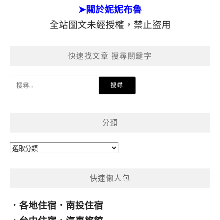
➤關於妮妮布魯
全站圖文未經授權，禁止盜用
快速找文章 搜尋關鍵字
搜
尋
關
鍵
分類
字:
分
類
快速懶人包
．
各地住宿
．
南投住宿