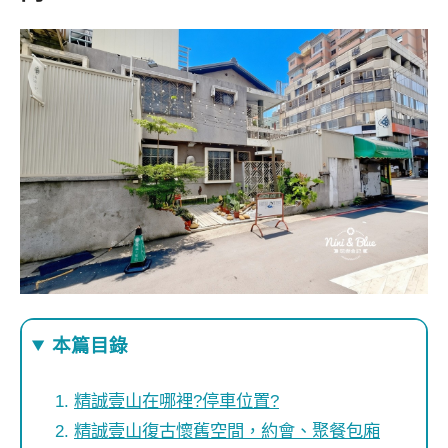
本篇目錄
精誠壹山在哪裡?停車位置?
精誠壹山復古懷舊空間，約會、聚餐包廂