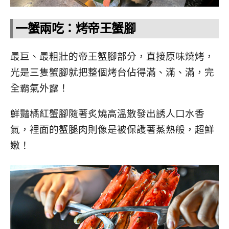
一蟹兩吃：烤帝王蟹腳
最巨、最粗壯的帝王蟹腳部分，直接原味燒烤，
光是三隻蟹腳就把整個烤台佔得滿、滿、滿，完
全霸氣外露！
鮮豔橘紅蟹腳隨著炙燒高溫散發出誘人口水香
氣，裡面的蟹腿肉則像是被保護著蒸熟般，超鮮
嫩！