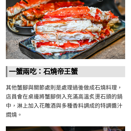
一蟹兩吃：石燒帝王蟹
其他蟹腳與關節處則是處理過後做成石燒料理，
店員會在桌邊將蟹腳倒入充滿高溫炙燙石頭的鍋
中，淋上加入花雕酒與多種香料調成的特調醬汁
燜燒。