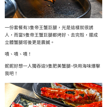
一份套餐有3隻帝王蟹巨腿，光是這樣就很誘
人，而當9隻帝王蟹巨腿都烤好、去完殼，擺成
立體蟹腿塔後更是震撼。
嘖、嘖、嘖！
妮妮好想一人獨吞這9隻肥美蟹腿~快用海味爆擊
我吧！