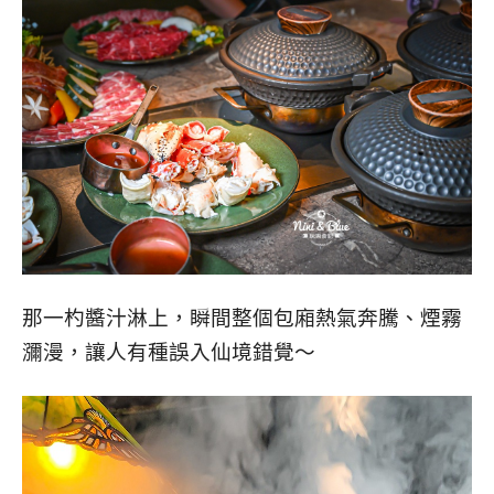
那一杓醬汁淋上，瞬間整個包廂熱氣奔騰、煙霧
瀰漫，讓人有種誤入仙境錯覺～