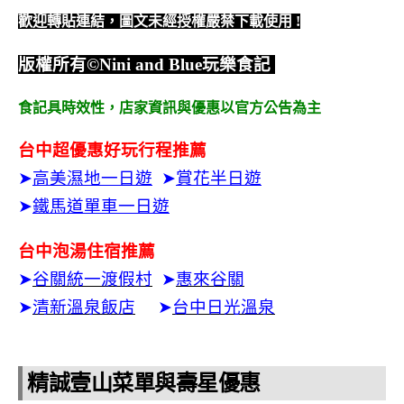
歡迎轉貼連結，圖文未經授權嚴禁下載使用
!
版權所有
©Nini and Blue
玩樂食記
食記具時效性，
店家資訊與優惠以官方公告為主
台中超優惠好玩行程推薦
➤
高美濕地一日遊
➤
賞花半日遊
➤
鐵馬道單車一日遊
台中泡湯住宿推薦
➤
谷關統一渡假村
➤
惠來谷關
➤
清新溫泉飯店
➤
台中日光溫泉
精誠壹山菜單與壽星優惠