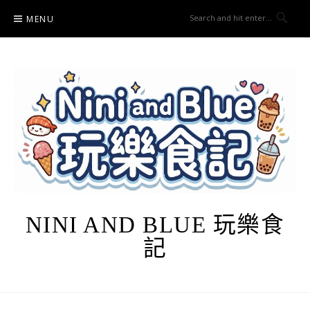
Skip
MENU
to
content
NINI AND BLUE 玩樂食
記