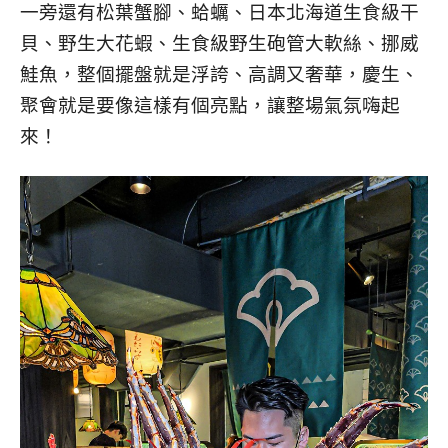
一旁還有松葉蟹腳、蛤蠣、日本北海道生食級干
貝、野生大花蝦、生食級野生砲管大軟絲、挪威
鮭魚，整個擺盤就是浮誇、高調又奢華，慶生、
聚會就是要像這樣有個亮點，讓整場氣氛嗨起
來！