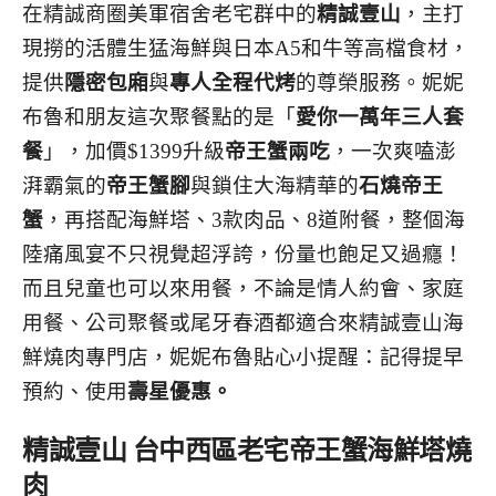
在精誠商圈美軍宿舍老宅群中的
精誠壹山
，主打
現撈的活體生猛海鮮與日本A5和牛等高檔食材，
提供
隱密包廂
與
專人全程代烤
的尊榮服務。妮妮
布魯和朋友這次聚餐點的是「
愛你一萬年三人套
餐
」，加價$1399升級
帝王蟹兩吃
，一次爽嗑澎
湃霸氣的
帝王蟹腳
與鎖住大海精華的
石燒帝王
蟹
，再搭配海鮮塔、3款肉品、8道附餐，整個海
陸痛風宴不只視覺超浮誇，份量也飽足又過癮！
而且兒童也可以來用餐，不論是情人約會、家庭
用餐、公司聚餐或尾牙春酒都適合來精誠壹山海
鮮燒肉專門店，妮妮布魯貼心小提醒：記得提早
預約、使用
壽星優惠。
精誠壹山 台中西區老宅帝王蟹海鮮塔燒
肉