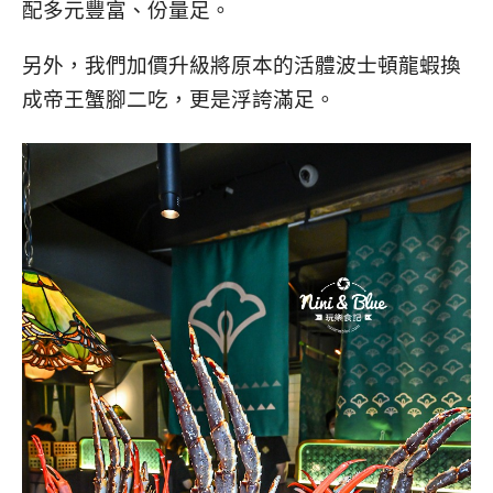
配多元豐富、份量足。
另外，我們加價升級將原本的活體波士頓龍蝦換
成帝王蟹腳二吃，更是浮誇滿足。