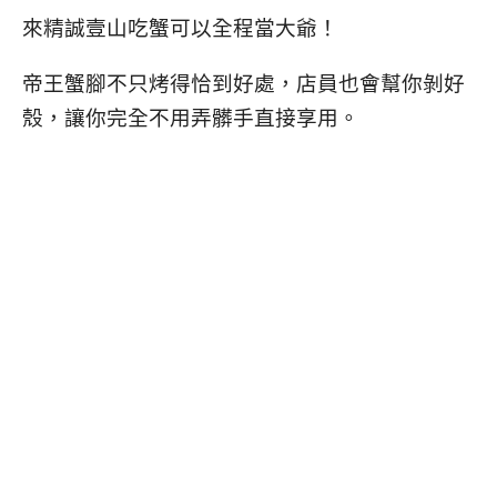
來精誠壹山吃蟹可以全程當大爺！
帝王蟹腳不只烤得恰到好處，店員也會幫你剝好
殼，讓你完全不用弄髒手直接享用。