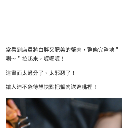
當看到店員將白胖又肥美的蟹肉，整條完整地＂
唰～＂拉起來，喔喔喔！
這畫面太過分了、太邪惡了！
讓人迫不急待想快點把蟹肉送進嘴裡！