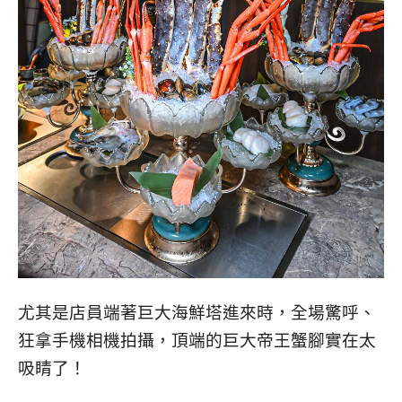
尤其是店員端著巨大海鮮塔進來時，全場驚呼、
狂拿手機相機拍攝，頂端的巨大帝王蟹腳實在太
吸睛了！