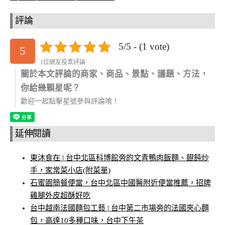
評論
5/5 - (1 vote)
5
1位網友投票評論
關於本文評論的商家、商品、景點、議題、方法，
你給幾顆星呢？
歡迎一起點擊星號參與評論唷！
延伸閱讀
東沐食在 | 台中北區科博館旁的文青鴨肉飯麵、餛飩炒
手，家常菜小店(附菜單)
石蜜園簡餐便當，台中北區中國醫附近便當推薦，招牌
雞腿外皮超酥好吃
台中越南法國麵包工藝 | 台中第二市場旁的法國夾心麵
包，高達10多種口味，台中下午茶