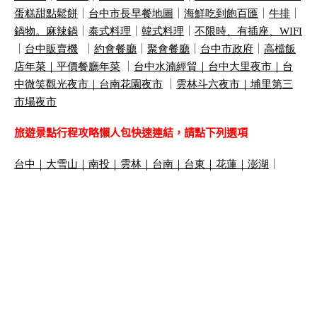
蛋糕甜點鬆餅
｜
台中市長早餐地圖
｜
海鮮吃到飽百匯
｜
牛排
｜
鍋物。麻辣鍋
｜
泰式料理
｜
韓式料理
｜
不限時、有插座、
WIFI
｜
台中販賣機
｜
約會餐廳
｜
聚會餐廳
｜
台中市政府
｜
高檔飯
店年菜｜
平價餐廳年菜
｜
台中水湳經貿｜
台中大里夜市｜
台
中微笑觀光夜市｜
台南花園夜市
｜
雲林斗六夜市｜
埔里第三
市場夜市
旅遊景點行程攻略懶人包快速連結，請點下列選項
台中
｜
大雪山
｜
南投
｜
雲林
｜
台南
｜
台東
｜
花蓮
｜
澎湖
｜