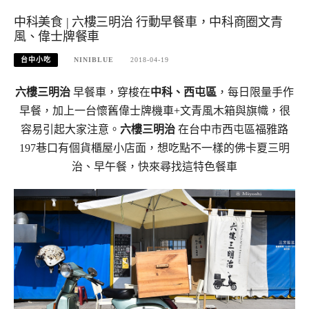
中科美食 | 六樓三明治 行動早餐車，中科商圈文青
風、偉士牌餐車
台中小吃
NINIBLUE
2018-04-19
六樓三明治
早餐車，穿梭在
中科、西屯區
，每日限量手作
早餐，加上一台懷舊偉士牌機車+文青風木箱與旗幟，很
容易引起大家注意。
六樓三明治
在台中市西屯區福雅路
197巷口有個貨櫃屋小店面，想吃點不一樣的佛卡夏三明
治、早午餐，快來尋找這特色餐車