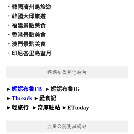
．
韓國濟州島旅遊
．
韓國大邱旅遊
．
福建景點美食
．
香港景點美食
．
澳門景點美食
．
印尼峇里島蜜月
妮妮布魯其他站台
►
妮妮布魯FB
►
妮妮布魯IG
►
Threads
►
愛食記
►
輕旅行
►
奇摩駐站
►
ETtoday
流量公開測試網站