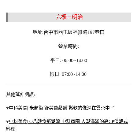
六樓三明治
地址:台中市西屯區福雅路197巷口
營業時間:
平日: 06:00~14:00
假日: 07:00~14:00
其他延伸閱讀:
♥
中科美食| 米蘭街 舒芙蕾鬆餅 鬆軟的像泡在雲朵中了
♥
中科美食| O八韓食新潮流 中科商圈 人潮滿滿的高CP值韓式
料理