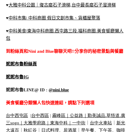
♥
大雅中科公園｜復古磨石子滑梯,台中最長磨石子溜滑梯
♥
中科市集| 中科商圈 假日文創市集、貨櫃屋聚落
♥
中科美食|東海中科商圈.西屯路三段.福科商圈.美食餐廳懶人
包
到粉絲頁和Nini and Blue聊聊天吧!!分享你的秘密景點與餐廳
妮妮布魯粉絲頁
妮妮布魯IG
妮妮布魯LINE@ ID :
@nini.blue
美食餐廳分類懶人包快速連結，請點下列選項
台中西屯區
|
台中西區
|
霧峰區｜
公益路｜
勤美誠品
.
草悟道
.
廣
三
sogo
｜
大雅學府路｜
東海中科｜
一中街
｜
台中火車站
｜
新光
大遠百
｜
秋紅谷
｜
日式料理、居酒屋
｜
早午餐、下午茶、咖啡