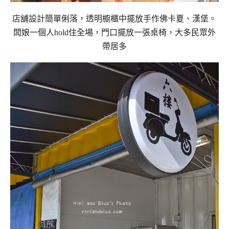
店舖設計簡單俐落，透明櫥櫃中擺放手作佛卡夏、漢堡。
闆娘一個人hold住全場，門口擺放一張桌椅，大多民眾外
帶居多