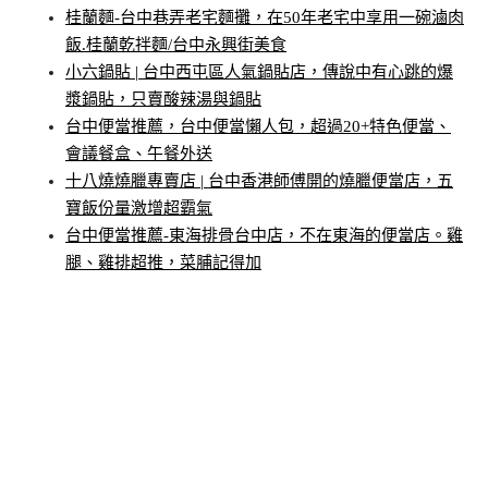
桂蘭麵-台中巷弄老宅麵攤，在50年老宅中享用一碗滷肉
飯.桂蘭乾拌麵/台中永興街美食
小六鍋貼 | 台中西屯區人氣鍋貼店，傳說中有心跳的爆
漿鍋貼，只賣酸辣湯與鍋貼
台中便當推薦，台中便當懶人包，超過20+特色便當、
會議餐盒、午餐外送
十八燒燒臘專賣店 | 台中香港師傅開的燒臘便當店，五
寶飯份量激增超霸氣
台中便當推薦-東海排骨台中店，不在東海的便當店。雞
腿、雞排超推，菜脯記得加