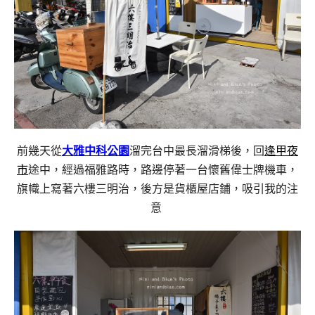
前幾天從
大雅中科公園
溜完台中最長溜滑梯後，回
逢甲夜
市
途中，經過福雅路時，路邊停著一台懷舊偉士牌機車，
旗幟上寫著六樓三明治，後方是貨櫃屋店鋪，吸引我的注
意