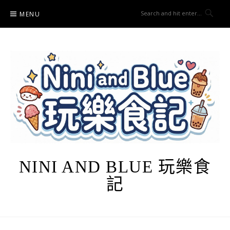
Skip
MENU
to
content
NINI AND BLUE 玩樂食
記