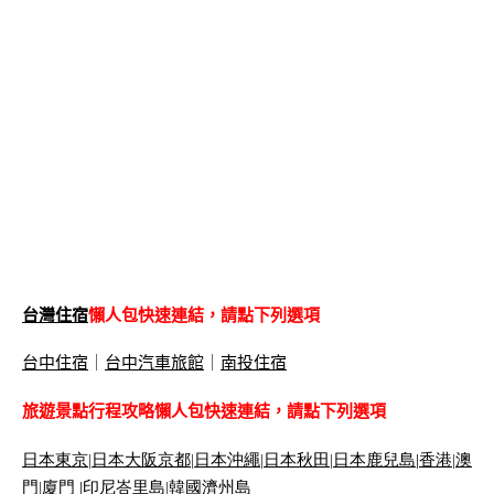
台灣住宿
懶人包快速連結，請點下列選項
台中住宿
｜
台中汽車旅館
｜
南投住宿
旅遊景點行程攻略懶人包快速連結，請點下列選項
日本東京
|
日本大阪京都
|
日本沖繩
|
日本秋田
|
日本鹿兒島|
香港
|
澳
門
|
廈門 |
印尼峇里島
|
韓國濟州島