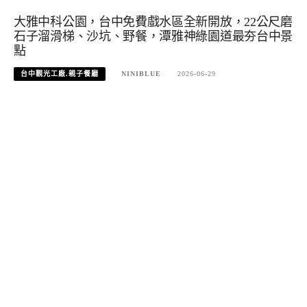
大雅中科公園，台中免費戲水區全新開放，22公尺磨
石子溜滑梯、沙坑、野餐，潭雅神綠園道最夯台中景
點
台中觀光工廠.親子餐廳
NINIBLUE
2026-06-29