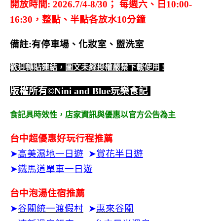
開放時間: 2026.7/4-8/30； 每週六、日10:00-
16:30，整點、半點各放水10分鐘
備註:有停車場、化妝室、盥洗室
歡迎轉貼連結，圖文未經授權嚴禁下載使用
!
版權所有
©Nini and Blue
玩樂食記
食記具時效性，
店家資訊與優惠以官方公告為主
台中超優惠好玩行程推薦
➤
高美濕地一日遊
➤
賞花半日遊
➤
鐵馬道單車一日遊
台中泡湯住宿推薦
➤
谷關統一渡假村
➤
惠來谷關