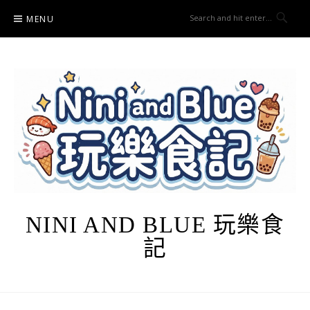
Skip
MENU
to
content
NINI AND BLUE 玩樂食
記