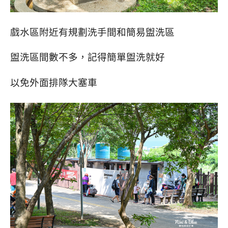
戲水區附近有規劃洗手間和簡易盥洗區
盥洗區間數不多，記得簡單盥洗就好
以免外面排隊大塞車