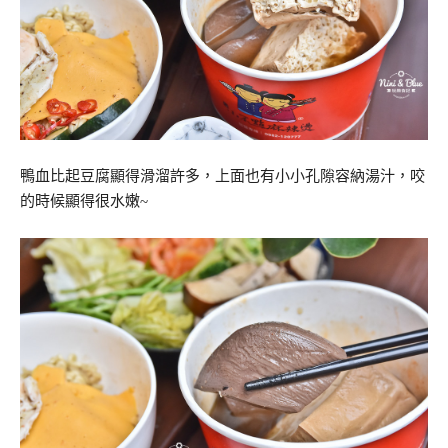
鴨血比起豆腐顯得滑溜許多，上面也有小小孔隙容納湯汁，咬
的時候顯得很水嫩~