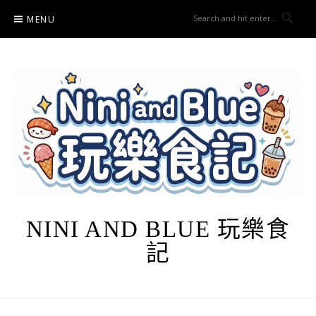
Skip
MENU
to
content
NINI AND BLUE 玩樂食
記