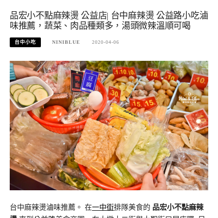
品宏小不點麻辣燙 公益店| 台中麻辣燙 公益路小吃滷
味推薦，蔬菜、肉品種類多，湯頭微辣溫順可喝
台中小吃
NINIBLUE
2020-04-06
台中麻辣燙滷味推薦。 在
一中街
排隊美食的
品宏小不點麻辣