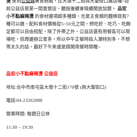
燙
來到
公益路
美食商圈，在大墩十二街與大聖街口展店囉~目
前公益店是第一間直營店，聽說後續會陸續開放加盟。
品宏
小不點麻辣燙
的食材選項超多種類，光是主食類的麵條就有7
種可以選，配料食材價格從5~50元之間，想吃好、吃巧、吃飽
足都可以自由搭配，除了外帶之外，公益店還有用餐區可以現
場吃，但周邊辦公室多，所以中午正餐時段人潮特別多，不想
等太久的話，最好下午來或是錯開用餐時間喔~
品宏小不點麻辣燙 公益店
地址:台中市南屯區大墩十二街170號 (與大聖街口)
電話:04-23262088
營業時間: 每週日公休
11:30 – 19:30