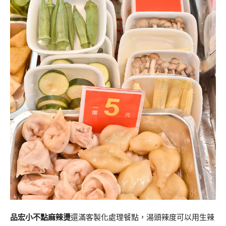
品宏小不點麻辣燙
還滿客製化處理餐點，湯頭辣度可以用生辣