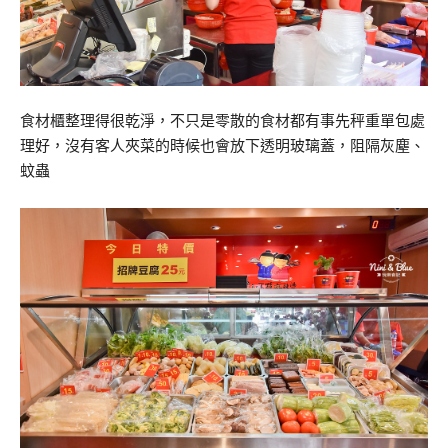
食材櫃整理得很乾淨，不只是零散的食材都有事先秤重單包處
理好，沒有客人夾菜的時候也會放下透明玻璃蓋，阻隔灰塵、
蚊蟲