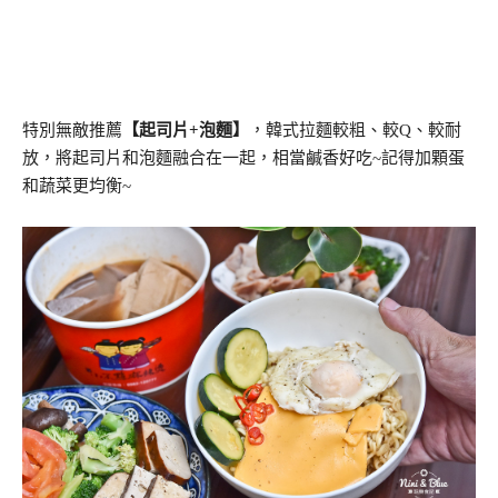
特別無敵推薦
【起司片+泡麵】
，韓式拉麵較粗、較Q、較耐
放，將起司片和泡麵融合在一起，相當鹹香好吃~記得加顆蛋
和蔬菜更均衡~