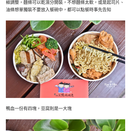
椒調整，麵條可以乾濕分開裝，不想麵條太軟，或是起司片、
油條想單獨裝不要放入餐碗中，都可以點餐時事先告知
鴨血一份有四塊，豆腐則是一大塊