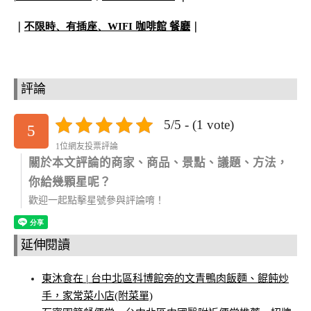
｜
不限時、有插座、
WIFI 咖啡館 餐廳
｜
評論
5/5 - (1 vote)
5
1位網友投票評論
關於本文評論的商家、商品、景點、議題、方法，
你給幾顆星呢？
歡迎一起點擊星號參與評論唷！
延伸閱讀
東沐食在 | 台中北區科博館旁的文青鴨肉飯麵、餛飩炒
手，家常菜小店(附菜單)