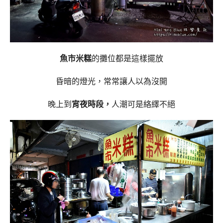
魚市米糕
的攤位都是這樣擺放
昏暗的燈光，常常讓人以為沒開
晚上到
宵夜時段，
人潮可是絡繹不絕