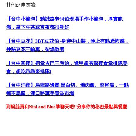
其他延伸閱讀:
【台中小籠包】精誠路老阿伯現場手作小籠包，厚實飽
滿，當下午茶或宵夜都很剛好
【台中豆花】
3BT
豆花伯
~
身穿中山裝，晚上有點恐怖感，
神秘豆花三輪車，柴燒熬煮
【台中宵夜】初堂古巴三明治，逢甲超夯深夜食堂排隊美
食
，想吃乖乖來排隊
!
【台中消夜】烏龍路邊攤
黑白切、爌肉飯、菜尾湯，一點
都不烏龍，漢口路華美黃昏市場
到粉絲頁和Nini and Blue聊聊天吧!!分享你的秘密景點與餐廳