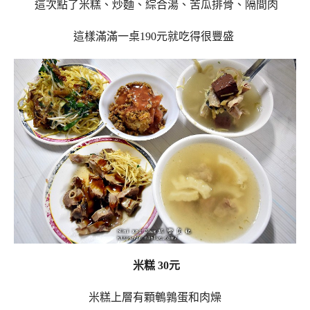
這次點了米糕、炒麵、綜合湯、苦瓜排骨、隔間肉
這樣滿滿一桌190元就吃得很豐盛
米糕 30元
米糕上層有顆鵪鶉蛋和肉燥