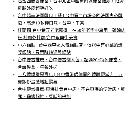
石蜜園簡餐便當，台中北區中國醫附近便當推薦，招牌
雞腿外皮超酥好吃
台中越南法國麵包工藝 | 台中第二市場旁的法國夾心麵
包，高達10多種口味，台中下午茶
桂蘭麵-台中巷弄老宅麵攤，在50年老宅中享用一碗滷肉
飯.桂蘭乾拌麵/台中永興街美食
小六鍋貼 | 台中西屯區人氣鍋貼店，傳說中有心跳的爆
漿鍋貼，只賣酸辣湯與鍋貼
台中便當推薦，台中便當懶人包，超過20+特色便當、
會議餐盒、午餐外送
十八燒燒臘專賣店 | 台中香港師傅開的燒臘便當店，五
寶飯份量激增超霸氣
台中便當推薦-東海排骨台中店，不在東海的便當店。雞
腿、雞排超推，菜脯記得加