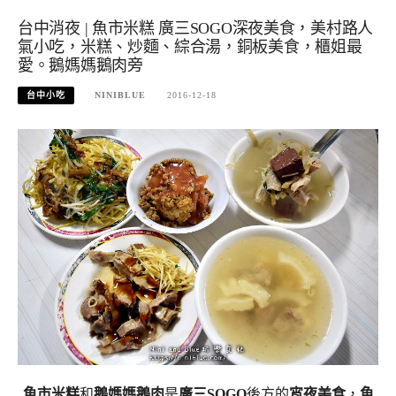
台中消夜 | 魚市米糕 廣三SOGO深夜美食，美村路人
氣小吃，米糕、炒麵、綜合湯，銅板美食，櫃姐最
愛。鵝媽媽鵝肉旁
台中小吃
NINIBLUE
2016-12-18
魚市米糕
和
鵝媽媽鵝肉
是
廣三SOGO
後方的
宵夜美食
，
魚