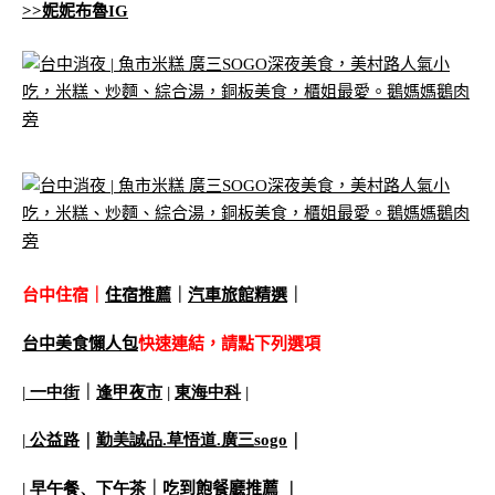
>>妮妮布魯IG
台中住宿｜
住宿推薦
｜
汽車旅館精選
｜
台中美食懶人包
快速連結，請點下列選項
|
一中街
｜
逢甲夜市
|
東海中科
|
|
公益路
｜
勤美誠品
.
草悟道
.
廣三
sogo
｜
|
早午餐、下午茶
｜
吃到飽餐廳推薦
｜