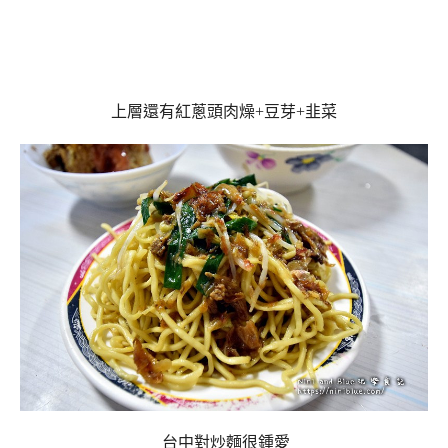
上層還有紅蔥頭肉燥+豆芽+韭菜
台中對炒麵很鍾愛