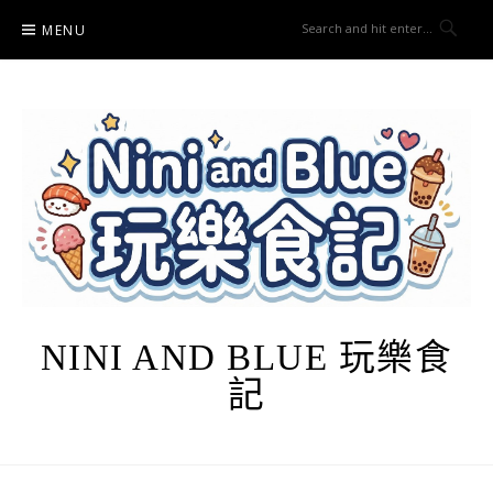
Skip
MENU
to
content
NINI AND BLUE 玩樂食
記