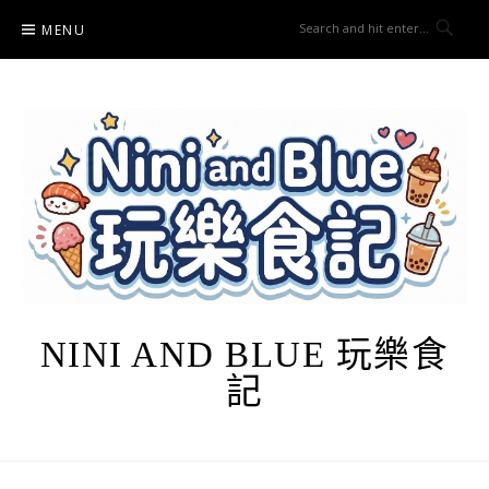
Skip
MENU
to
content
NINI AND BLUE 玩樂食
記