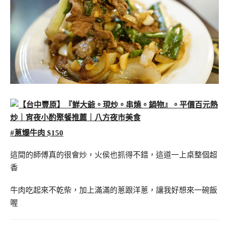
#蔥爆牛肉 $150
這間的師傅真的很會炒，火侯也抓得不錯，這道一上桌整個超
香
牛肉吃起來不乾柴，加上滿滿的蔥跟洋蔥，讓我好想來一碗飯
喔