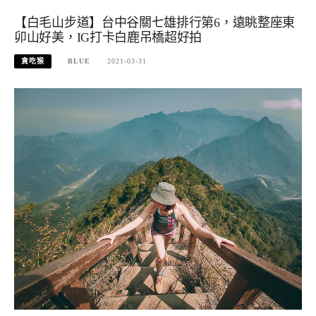
【白毛山步道】台中谷關七雄排行第6，遠眺整座東
卯山好美，IG打卡白鹿吊橋超好拍
貪吃猴
BLUE
2021-03-31