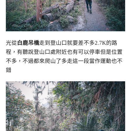
光從
白鹿吊橋
走到登山口就要差不多2.7K的路
程，有聽說登山口處附近也有可以停車但是位置
不多，不過都來爬山了多走這一段當作運動也不
錯