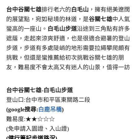
台中谷關七雄
排行老六的
白毛山
，擁有絕美遼闊
的展望點，宛如秘境的林道，是
谷關七雄
中人氣
蠻高的一座山。
白毛山步道
沿途到三角點有許多
遮蔭，走起來涼爽舒適，也是很適合避暑的登山
步道，步道有多處陡峭的地形需要拉繩攀爬頗有
挑戰，但還是蠻推薦給初次挑戰谷關七雄的朋
友，難易度不會太高又有迷人的山景，值得一訪
台中谷關七雄-白毛山步道
登山口:台中市和平區東關路二段
(google搜尋:
白鹿吊橋
)
難易度:★★☆☆☆
(免申請入園證、入山證)
(
健行筆記步道路況
)