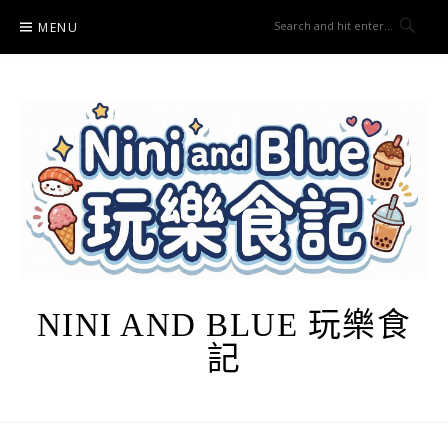
Skip
MENU
to
content
NINI AND BLUE 玩樂食
記