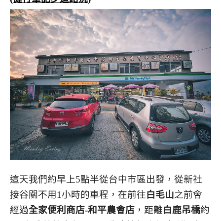
這天我們約早上5點半從台中市區出發，從新社
接谷關不用1小時的車程，在前往
白毛山
之前會
經過
全家便利商店-和平農會店
，距離
白鹿吊橋
約