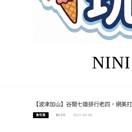
NIN
【波津加山】谷關七雄排行老四，網美
BLUE
2021-05-06
貪吃猴