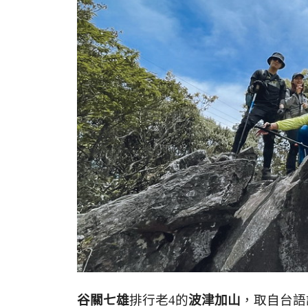
谷關七雄
排行老4的
波津加山
，取自台語