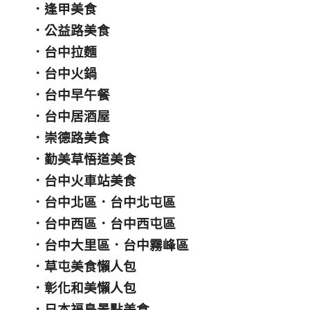
．
逢甲美食
．
公益路美食
．
台中拉麵
．
台中火鍋
．
台中早午餐
．
台中居酒屋
．
崇德路美食
．
勤美草悟道美食
．
台中火車站美食
．
台中北區
．
台中北屯區
．
台中西區
．
台中西屯區
．
台中大里區
．
台中霧峰區
．
草屯美食懶人包
．
彰化和美懶人包
．
日本福島景點美食