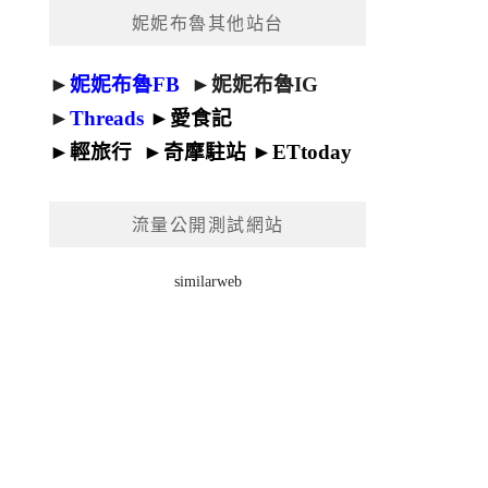
妮妮布魯其他站台
►
妮妮布魯FB
►
妮妮布魯IG
►
Threads
►
愛食記
►
輕旅行
►
奇摩駐站
►
ETtoday
流量公開測試網站
similarweb