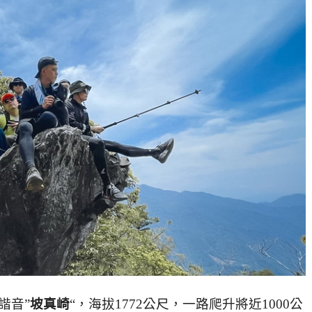
諧音”
坡真崎
“，海拔1772公尺，一路爬升將近1000公