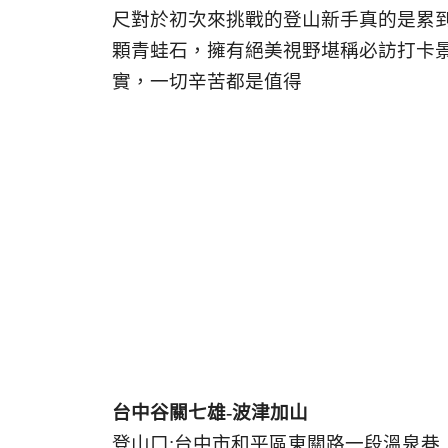
尺對於初次來挑戰的登山新手真的是累
顆青蛙石，擁有絕美視野堪稱必訪打卡
實，一切辛苦都是值得
台中谷關七雄-波津加山
登山口:台中市和平區東關路一段溫泉巷