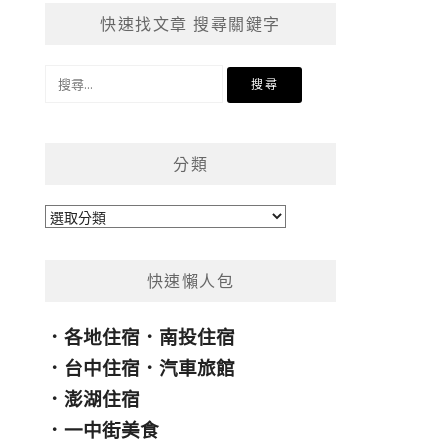
快速找文章 搜尋關鍵字
搜
尋
關
鍵
分類
字:
分
類
快速懶人包
．
各地住宿
．
南投住宿
．
台中住宿
．
汽車旅館
．
澎湖住宿
．
一中街美食