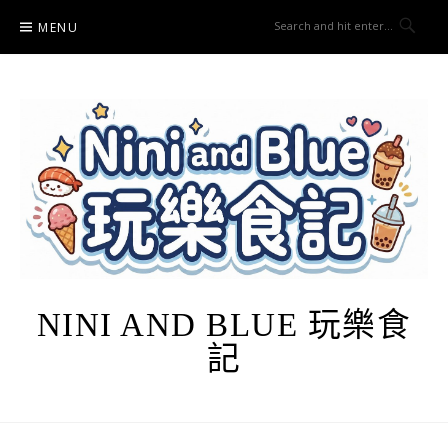
Skip
MENU
to
content
NINI AND BLUE 玩樂食
記