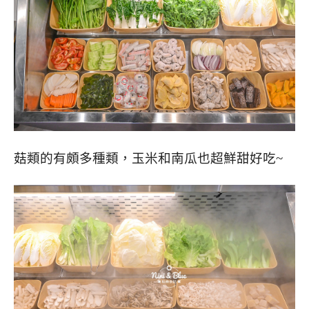
菇類的有頗多種類，玉米和南瓜也超鮮甜好吃~