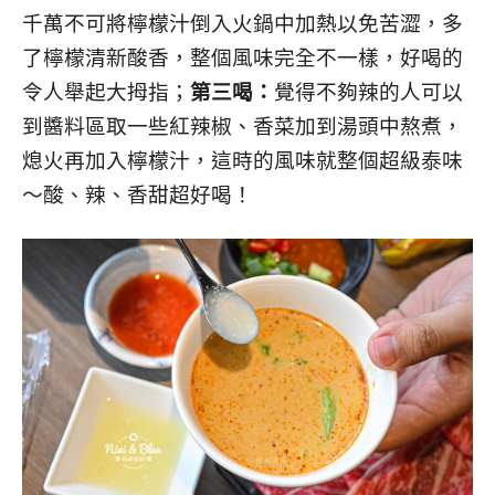
千萬不可將檸檬汁倒入火鍋中加熱以免苦澀，多
了檸檬清新酸香，整個風味完全不一樣，好喝的
令人舉起大拇指；
第三喝：
覺得不夠辣的人可以
到醬料區取一些紅辣椒、香菜加到湯頭中熬煮，
熄火再加入檸檬汁，這時的風味就整個超級泰味
～酸、辣、香甜超好喝！