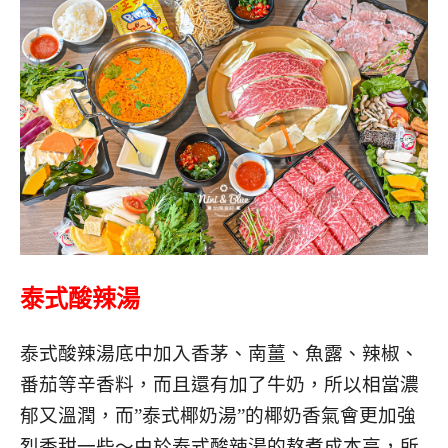
泰式酸辣湯
泰式酸辣湯底中加入香茅、南薑、魚露、辣椒、
番茄等辛香料，而且還有加了牛奶，所以相當濃
郁又溫潤，而”泰式椰奶湯”
的椰奶香氣會更加強
烈香甜一些～由於泰式酸辣湯的熬煮成本高，所