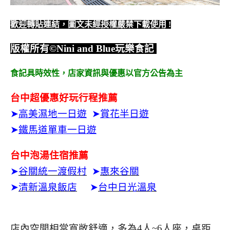
歡迎轉貼連結，圖文未經授權嚴禁下載使用
!
版權所有
©Nini and Blue
玩樂食記
食記具時效性，
店家資訊與優惠以官方公告為主
台中超優惠好玩行程推薦
➤
高美濕地一日遊
➤
賞花半日遊
➤
鐵馬道單車一日遊
台中泡湯住宿推薦
➤
谷關統一渡假村
➤
惠來谷關
➤
清新溫泉飯店
➤
台中日光溫泉
店內空間相當寬敞舒適，多為4人~6人座，桌距