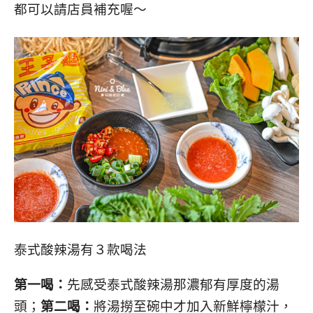
都可以請店員補充喔～
泰式酸辣湯有３款喝法
第一喝：
先感受泰式酸辣湯那濃郁有厚度的湯
頭；
第二喝：
將湯撈至碗中才加入新鮮檸檬汁，