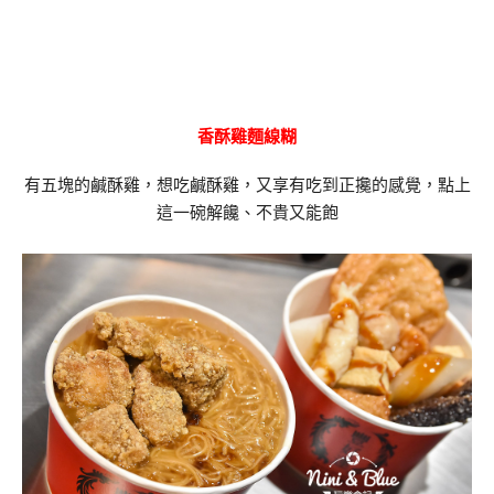
香酥雞麵線糊
有五塊的鹹酥雞，想吃鹹酥雞，又享有吃到正攙的感覺，點上
這一碗解饞、不貴又能飽