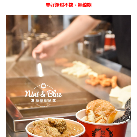
豐好運甜不辣、麵線糊