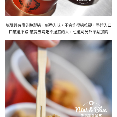
鹹酥雞有事先醃製過，鹹香入味，不會炸得過乾硬，整體入口
口感還不錯!感覺五塊吃不過癮的人，也還可另外單點加購