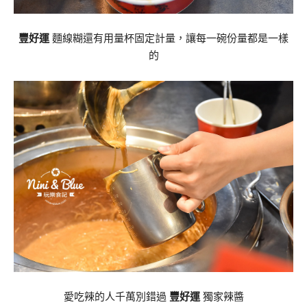
豐好運
麵線糊還有用量杯固定計量，讓每一碗份量都是一樣
的
愛吃辣的人千萬別錯過
豐好運
獨家辣醬