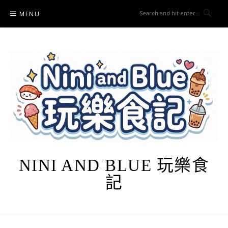
Skip
MENU
to
content
NINI AND BLUE 玩樂食
記