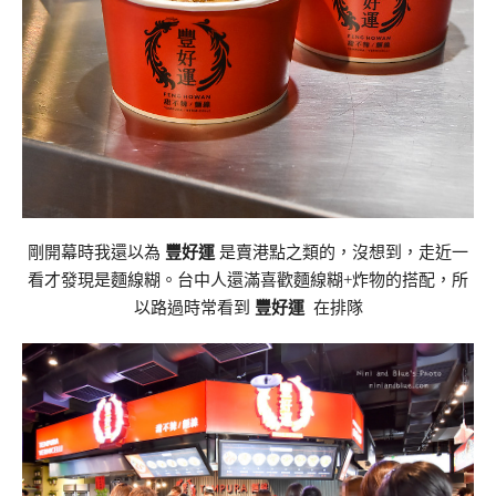
剛開幕時我還以為
豐好運
是賣港點之類的，沒想到，走近一
看才發現是麵線糊。台中人還滿喜歡麵線糊+炸物的搭配，所
以路過時常看到
豐好運
在排隊