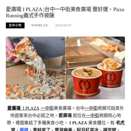
愛廣場 I PLAZA |台中一中街美食廣場 豐好運、Pizza
Running義式手作披薩
台中小吃
NINIBLUE
2018-09-07
愛廣場
I PLAZA
一中街
美食廣場。台中
一中街
商圈可說是外
地遊客來台中必逛之地，
愛廣場
就位
在
一中街
商圈核心地
帶，裡面集結了多種美食小吃，
I PLAZA
美食攤位，有
老虎
堂
、
圓稼
、
青蛙來了
、
蜜滋麻美
、
阿月紅茶冰
、
福芳號
、