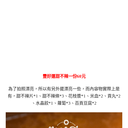
豐好運甜不辣一份60元
為了拍照漂亮，所以有另外擺漂亮一些，而內容物實際上是
有，甜不辣片*1、甜不辣條*3、花枝漿*1、米血*2、貢丸*2
、水晶餃*1、蘿蔔*3、百頁豆腐*2