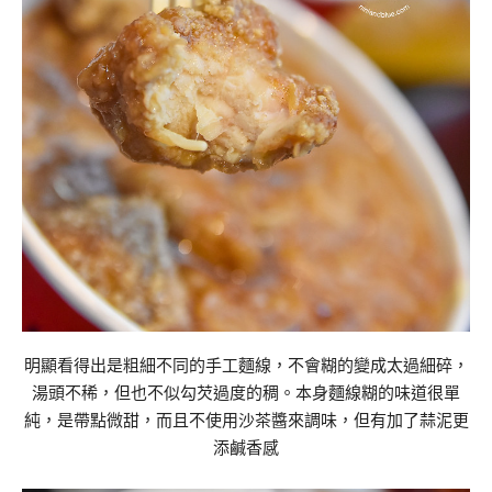
明顯看得出是粗細不同的手工麵線，不會糊的變成太過細碎，
湯頭不稀，但也不似勾芡過度的稠。本身麵線糊的味道很單
純，是帶點微甜，而且不使用沙茶醬來調味，但有加了蒜泥更
添鹹香感