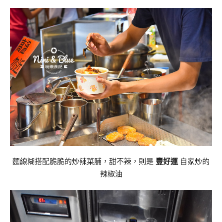
麵線糊搭配脆脆的炒辣菜脯，甜不辣，則是
豐好運
自家炒的
辣椒油