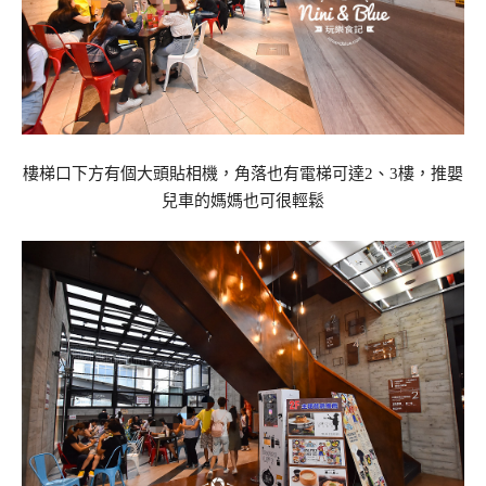
樓梯口下方有個大頭貼相機，角落也有電梯可達2、3樓，推嬰
兒車的媽媽也可很輕鬆