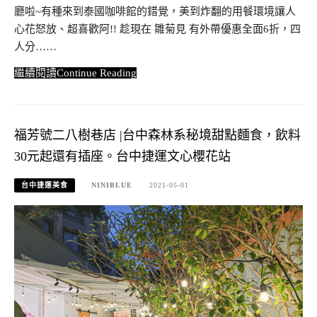
廳啦~有種來到泰國咖啡館的錯覺，美到炸翻的用餐環境讓人
心花怒放、超喜歡阿!! 趁現在 雛菊見 有外帶優惠全面6折，四
人分……
Continue Reading
福芳號二八樹巷店 |台中森林系秘境甜點麵食，飲料
30元起還有插座。台中捷運文心櫻花站
台中捷運美食
NINIBLUE
2021-05-01