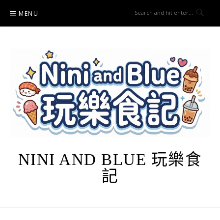
Skip
MENU
to
content
NINI AND BLUE 玩樂食
記