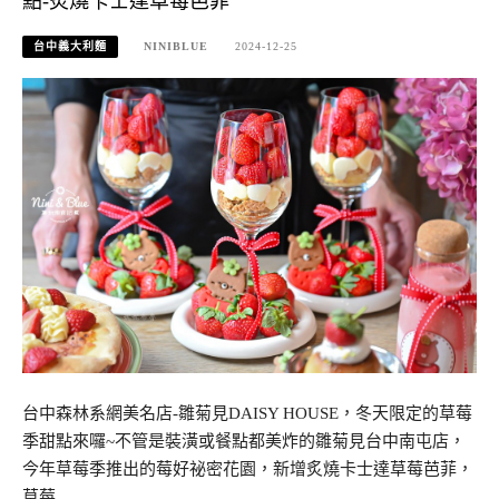
點-炙燒卡士達草莓芭菲
台中義大利麵
NINIBLUE
2024-12-25
台中森林系網美名店-雛菊見DAISY HOUSE，冬天限定的草莓
季甜點來囉~不管是裝潢或餐點都美炸的雛菊見台中南屯店，
今年草莓季推出的莓好祕密花園，新增炙燒卡士達草莓芭菲，
草莓……