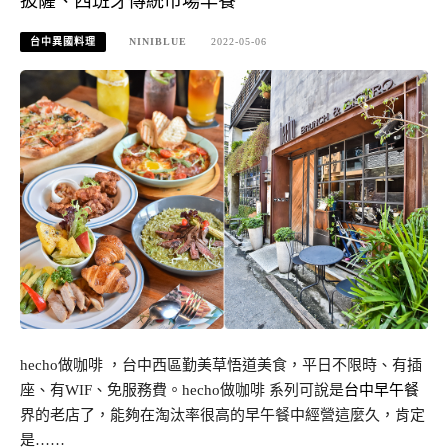
披薩、西班牙傳統市場早餐
台中異國料理
NINIBLUE
2022-05-06
hecho做咖啡 ，台中西區勤美草悟道美食，平日不限時、有插
座、有WIF、免服務費。hecho做咖啡 系列可說是
台中早午餐
界的老店了，能夠在淘汰率很高的早午餐中經營這麼久，肯定
是……