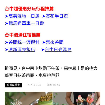
台中超優惠好玩行程推薦
➤
高美濕地一日遊
➤
賞花半日遊
➤
鐵馬道單車一日遊
台中泡湯住宿推薦
➤
谷關統一渡假村
➤
惠來谷關
➤
清新溫泉飯店
➤
台中日光溫泉
雛菊見，台中南屯甜點下午茶，森林感十足的桃太
郎春日抹茶芭菲、水蜜桃芭菲
公益路美食
NINIBLUE
2025-07-16