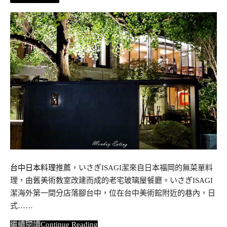
台中日本料理
推薦，いさぎISAGI潔來自日本福岡的無菜單料
理，由舊美術教室改建而成的老宅玻璃屋餐廳。いさぎISAGI
潔海外第一間分店落腳台中，位在台中美術館附近的巷內，日
式……
Continue Reading