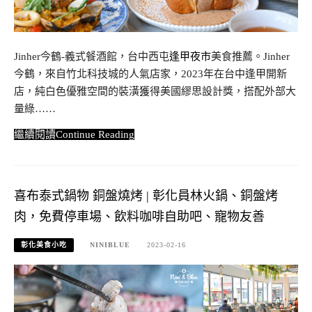
Jinher今鶴-義式餐酒館，台中西屯
逢甲夜市
美食推薦。Jinher
今鶴，來自竹北科技城的人氣店家，2023年在台中逢甲開新
店，純白色優雅空間的裝潢獲得美國繆思設計獎，搭配外部大
量綠……
Continue Reading
喜布泰式鍋物 銅盤燒烤 | 彰化員林火鍋、銅盤烤
肉，免費停車場、飲料咖啡自助吧、寵物友善
彰化美食小吃
NINIBLUE
2023-02-16