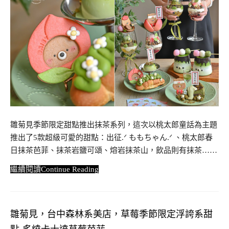
雛菊見季節限定甜點推出抹茶系列，這次以桃太郎童話為主題
推出了5款超級可愛的甜點：出征.ᐟ ももちゃん.ᐟ 、桃太郎春
日抹茶芭菲、抹茶岩鹽可頌、熔岩抹茶山，飲品則有抹茶……
Continue Reading
雛菊見，台中森林系美店，草莓季節限定浮誇系甜