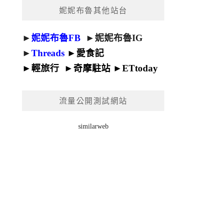
妮妮布魯其他站台
►
妮妮布魯FB
►
妮妮布魯IG
►
Threads
►
愛食記
►
輕旅行
►
奇摩駐站
►
ETtoday
流量公開測試網站
similarweb