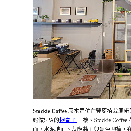
Stockie Coffee
原本是位在豐原植栽風街
妮做SPA的
懶青子
一樓。Stockie Co
面，水泥地面、灰階牆面與黑色吧檯，