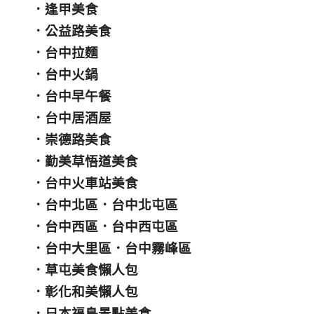
．
逢甲美食
．
公益路美食
．
台中拉麵
．
台中火鍋
．
台中早午餐
．
台中居酒屋
．
崇德路美食
．
勤美草悟道美食
．
台中火車站美食
．
台中北區
．
台中北屯區
．
台中西區
．
台中西屯區
．
台中大里區
．
台中霧峰區
．
草屯美食懶人包
．
彰化和美懶人包
．
日本福島景點美食