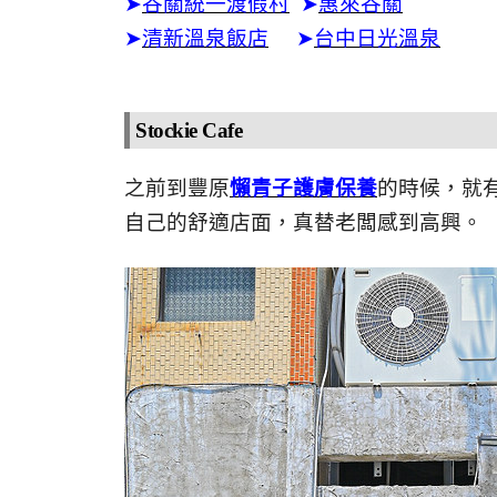
➤
谷關統一渡假村
➤
惠來谷關
➤
清新溫泉飯店
➤
台中日光溫泉
Stockie Cafe
之前到豐原
懶青子護膚保養
的時候，就有注
自己的舒適店面，真替老闆感到高興。