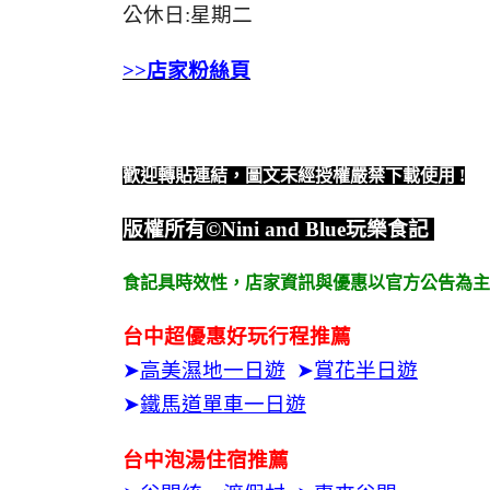
公休日:星期二
>>店家粉絲頁
歡迎轉貼連結，圖文未經授權嚴禁下載使用
!
版權所有
©Nini and Blue
玩樂食記
食記具時效性，
店家資訊與優惠以官方公告為主
台中超優惠好玩行程推薦
➤
高美濕地一日遊
➤
賞花半日遊
➤
鐵馬道單車一日遊
台中泡湯住宿推薦