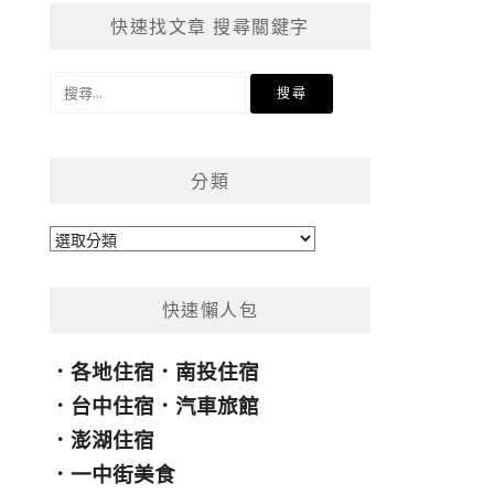
快速找文章 搜尋關鍵字
搜
尋
關
鍵
分類
字:
分
類
快速懶人包
．
各地住宿
．
南投住宿
．
台中住宿
．
汽車旅館
．
澎湖住宿
．
一中街美食