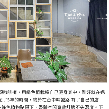
頭咖啡攤，用綠色植栽將自己藏身其中，剛好就在妮
ffee 花了5年的時間，終於在台中
精誠路
有了自己的店
在綠色植物點綴下，整體空間寬敞舒適不失溫度。下