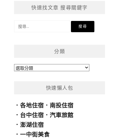
快速找文章 搜尋關鍵字
搜
尋
關
鍵
分類
字:
分
類
快速懶人包
．
各地住宿
．
南投住宿
．
台中住宿
．
汽車旅館
．
澎湖住宿
．
一中街美食