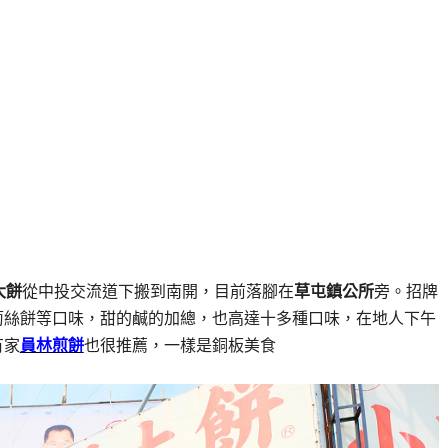
大餅
從中投交流道下搬到南開，目前落腳在
草屯鎮公所
旁。招牌
蔔絲餅等口味，甜的鹹的加總，也高達十多種口味，在地人下午
有家
員林煎餅
也很推薦，一樣是銅板美食