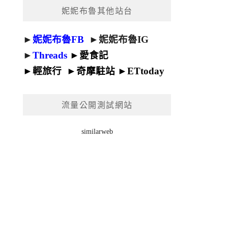
妮妮布魯其他站台
►
妮妮布魯FB
►
妮妮布魯IG
►
Threads
►
愛食記
►
輕旅行
►
奇摩駐站
►
ETtoday
流量公開測試網站
similarweb