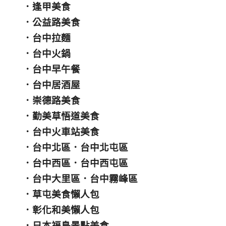
．
逢甲美食
．
公益路美食
．
台中拉麵
．
台中火鍋
．
台中早午餐
．
台中居酒屋
．
崇德路美食
．
勤美草悟道美食
．
台中火車站美食
．
台中北區
．
台中北屯區
．
台中西區
．
台中西屯區
．
台中大里區
．
台中霧峰區
．
草屯美食懶人包
．
彰化和美懶人包
．
日本福島景點美食