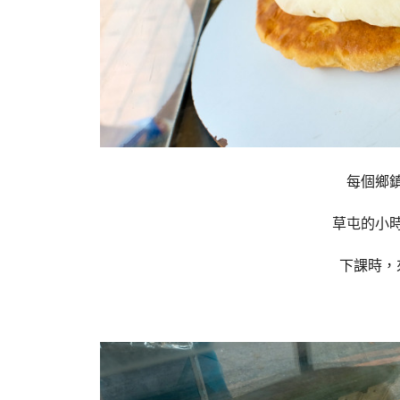
每個鄉
草屯的小
下課時，