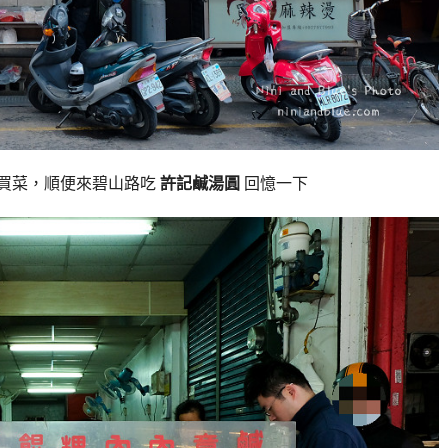
場買菜，順便來碧山路吃
許記鹹湯圓
回憶一下