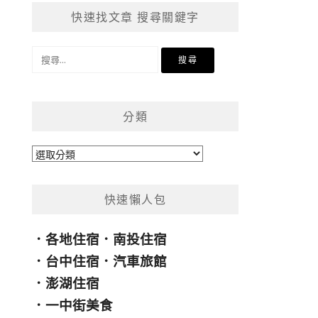
快速找文章 搜尋關鍵字
搜
尋
關
鍵
分類
字:
分
類
快速懶人包
．
各地住宿
．
南投住宿
．
台中住宿
．
汽車旅館
．
澎湖住宿
．
一中街美食