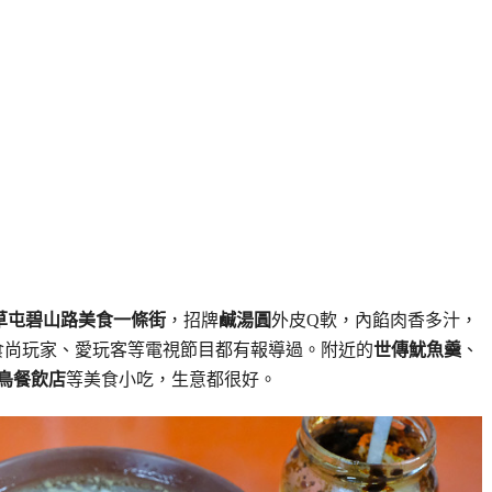
草屯碧山路美食一條街
，招牌
鹹湯圓
外皮Q軟，內餡肉香多汁，
食尚玩家、愛玩客等電視節目都有報導過。附近的
世傳魷魚羹
、
鳥餐飲店
等美食小吃，生意都很好。