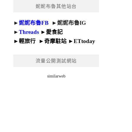
妮妮布魯其他站台
►
妮妮布魯FB
►
妮妮布魯IG
►
Threads
►
愛食記
►
輕旅行
►
奇摩駐站
►
ETtoday
流量公開測試網站
similarweb