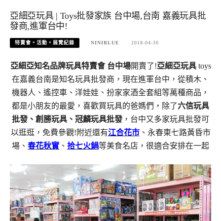
亞細亞玩具 | Toys批發家族 台中場,台南 嘉義玩具批
發商,進軍台中!
特賣會。活動。展覽紀錄
NINIBLUE
2018-04-30
亞細亞知名品牌玩具特賣會
台中場
開賣了!
亞細亞玩具
toys
在嘉義台南是知名玩具批發商，現在進軍台中，從積木、
機器人、遙控車、洋娃娃、扮家家酒全套組等萬種商品，
都是小朋友的最愛，喜歡買玩具的爸媽們，除了
六信玩具
批發、創勝玩具、冠麟玩具批發
，台中又多家玩具批發可
以逛逛，免費參觀!附近還有
江合花市
、永春東七路黃昏市
場、
春花秋實
、
拾七火鍋
等美食名店，很適合安排在一起