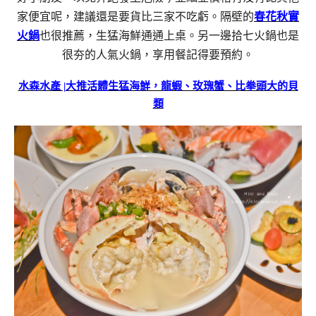
家便宜呢，建議還是要貨比三家不吃虧。隔壁的
春花秋實
火鍋
也很推薦，生猛海鮮通通上桌。另一邊拾七火鍋也是
很夯的人氣火鍋，享用餐記得要預約。
水森水產 |大推活體生猛海鮮，龍蝦、玫瑰蟹、比拳頭大的貝
類