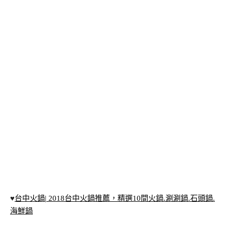
♥
台中火鍋| 2018台中火鍋推薦，精選10間火鍋.涮涮鍋.石頭鍋.
海鮮鍋