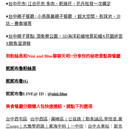
♥
台中花市| 江合花市 多肉、乾燥花、花卉批發一次購足
♥
台中親子餐廳 | 小鳥築巢親子餐廳 ，超大空間，有球池、沙
坑、賽車場等
♥
台中親子景點| 頂魚寮公園，3D海洋彩繪地景彩繪X花園迷宮
X鯨魚溜滑梯
到粉絲頁和Nini and Blue聊聊天吧!!分享你的秘密景點與餐廳
妮妮布魯粉絲頁
妮妮布魯IG
妮妮布魯LINE@ ID :
@nini.blue
美食餐廳分類懶人包快速連結，請點下列選項
台中西屯區
|
台中西區
|
霧峰區｜
公益路｜
勤美誠品
.
草悟道
.
廣
三
sogo
｜
大雅學府路｜
東海中科｜
一中街
｜
台中火車站
｜
新光