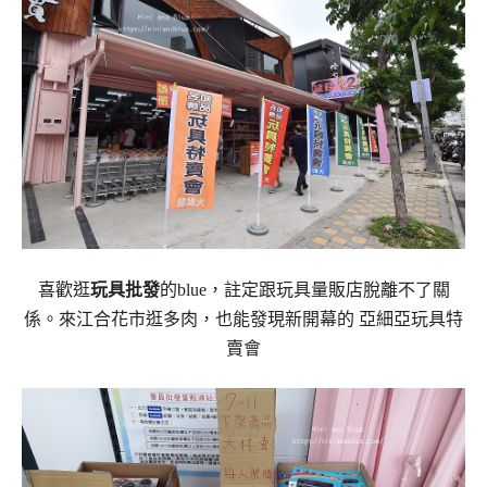
喜歡逛
玩具批發
的blue，註定跟玩具量販店脫離不了關
係。來江合花市逛多肉，也能發現新開幕的 亞細亞玩具特
賣會