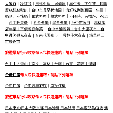
大遠百
｜
秋紅谷
｜
日式料理、居酒屋
｜
早午餐、下午茶、咖啡
蛋糕甜點鬆餅
｜
台中市長早餐地圖
｜
海鮮吃到飽百匯
｜
牛排
｜
鍋物。麻辣鍋
｜
泰式料理
｜
韓式料理
｜
不限時、有插座、
WIFI
｜
台中販賣機
｜
約會餐廳
｜
聚會餐廳
｜
台中市政府
｜
高檔飯
店年菜｜
平價餐廳年菜
｜
台中水湳經貿｜
台中大里夜市｜
台
中微笑觀光夜市｜
台南花園夜市
｜
雲林斗六夜市｜
埔里第三
市場夜市
旅遊景點行程攻略懶人包快速連結，請點下列選項
台中
｜
大雪山
｜
南投
｜
雲林
｜
台南
｜
台東
｜
花蓮
｜
澎湖
｜
台灣住宿
懶人包快速連結，請點下列選項
台中住宿
｜
台中汽車旅館
｜
南投住宿
旅遊景點行程攻略懶人包快速連結，請點下列選項
日本東京
|
日本大阪京都
|
日本沖繩
|
日本秋田
|
日本鹿兒島|
香港
|
澳