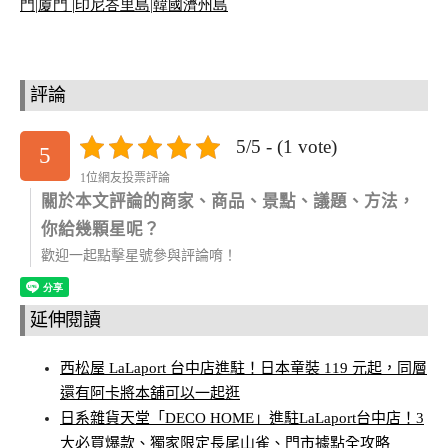
門
|
廈門 |
印尼峇里島
|
韓國濟州島
評論
5/5 - (1 vote)
5
1位網友投票評論
關於本文評論的商家、商品、景點、議題、方法，
你給幾顆星呢？
歡迎一起點擊星號參與評論唷！
延伸閱讀
西松屋 LaLaport 台中店進駐！日本童裝 119 元起，同層
還有阿卡將本舖可以一起逛
日系雜貨天堂「DECO HOME」進駐LaLaport台中店！3
大必買爆款、獨家限定長尾山雀、門市據點全攻略