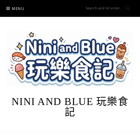
Skip
MENU
to
content
NINI AND BLUE 玩樂食
記