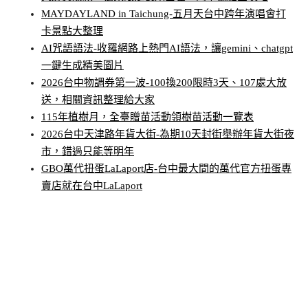
MAYDAYLAND in Taichung-五月天台中跨年演唱會打
卡景點大整理
AI咒語語法-收羅網路上熱門AI語法，讓gemini、chatgpt
一鍵生成精美圖片
2026台中物調券第一波-100換200限時3天、107處大放
送，相關資訊整理給大家
115年植樹月，全臺贈苗活動領樹苗活動一覽表
2026台中天津路年貨大街-為期10天封街舉辦年貨大街夜
市，錯過只能等明年
GBO萬代扭蛋LaLaport店-台中最大間的萬代官方扭蛋專
賣店就在台中LaLaport