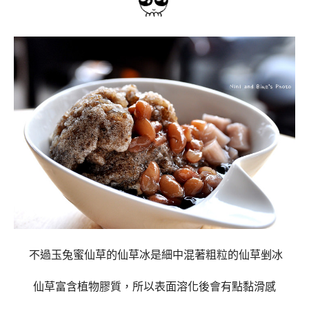
不過玉兔蜜仙草的仙草冰是細中混著粗粒的仙草剉冰
仙草富含植物膠質，所以表面溶化後會有點黏滑感