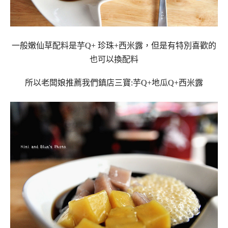
一般嫩仙草配料是芋Q+ 珍珠+西米露，但是有特別喜歡的
也可以換配料
所以老闆娘推薦我們鎮店三寶:芋Q+地瓜Q+西米露