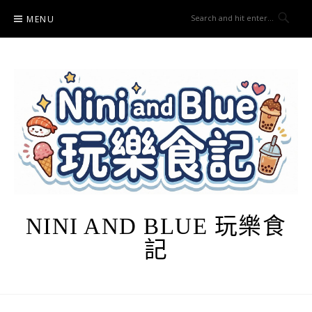
Skip
MENU
to
content
NINI AND BLUE 玩樂食
記