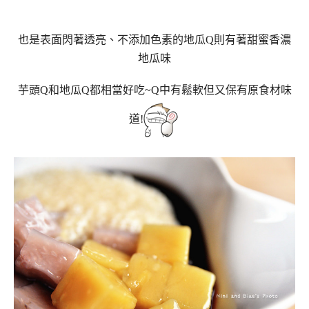
也是表面閃著透亮、不添加色素的地瓜Q則有著甜蜜香濃
地瓜味
芋頭Q和地瓜Q都相當好吃~Q中有鬆軟但又保有原食材味
道!