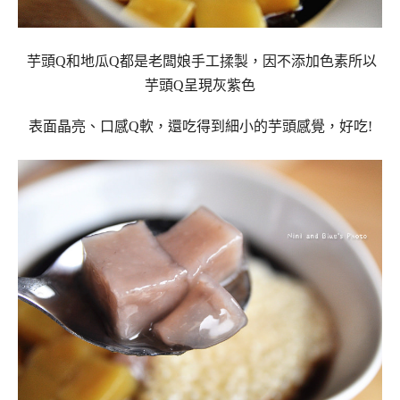
芋頭Q和地瓜Q都是老闆娘手工揉製，因不添加色素所以
芋頭Q呈現灰紫色
表面晶亮、口感Q軟，還吃得到細小的芋頭感覺，好吃!