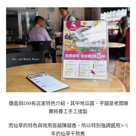
牆面與DM有店家特色介紹，其中地瓜圓、芋圓是老闆娘
費時費工手工揉製
而仙草的特色與效用是越陳越香，所以特別
強調
選用3~5
年的仙草干熬煮