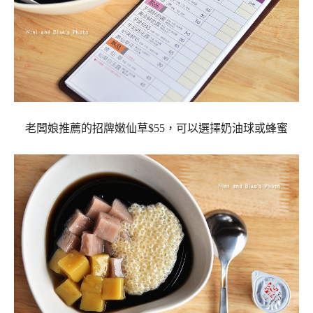
老闆娘推薦的招牌嫩仙草$55，可以選擇奶油球或蜂蜜