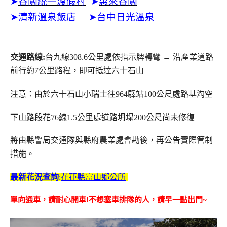
➤
谷關統一渡假村
➤
惠來谷關
➤
清新溫泉飯店
➤
台中日光溫泉
交通路線:
台九線308.6公里處依指示牌轉彎 → 沿產業道路
前行約7公里路程，即可抵達六十石山
注意：由於六十石山小瑞士往964驛站100公尺處路基淘空
下山路段花76線1.5公里處道路坍塌200公尺尚未修復
將由縣警局交通隊與縣府農業處會勘後，再公告實際管制
措施。
最新花況查詢
:
花蓮縣富山鄉公所
單向通車，請耐心開車!不想塞車排隊的人，請早一點出門~