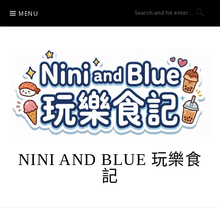
Skip
MENU
to
content
NINI AND BLUE 玩樂食
記