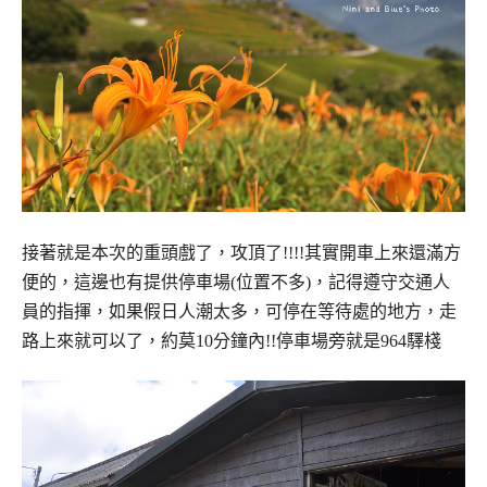
接著就是本次的重頭戲了，攻頂了!!!!
其實開車上來還滿方
便的，這邊也有提供停車場(位置不多)，
記得遵守交通人
員的指揮，如果假日人潮太多，可停在等待處的地方，
走
路上來就可以了，約莫10分鐘內!!停車場旁就是964驛棧