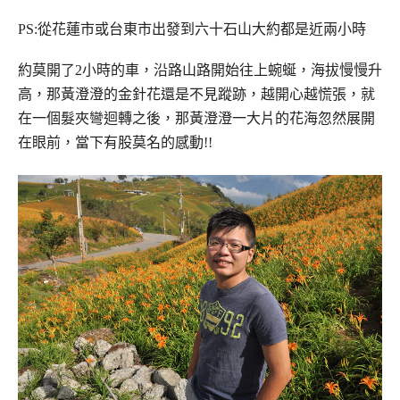
PS:從花蓮市或台東市出發到六十石山大約都是近兩小時
約莫開了2小時的車，沿路山路開始往上蜿蜒，
海拔慢慢升
高，那黃
澄澄
的金針花還是不見蹤跡，越開心越慌張，
就
在一個髮夾彎迴轉之後，那黃澄澄一大片的花海忽然展開
在眼前，
當下有股莫名的感動!!