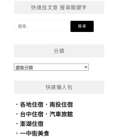
快速找文章 搜尋關鍵字
搜
尋
關
鍵
分類
字:
分
類
快速懶人包
．
各地住宿
．
南投住宿
．
台中住宿
．
汽車旅館
．
澎湖住宿
．
一中街美食