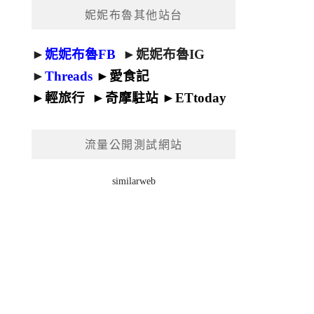
妮妮布魯其他站台
►
妮妮布魯FB
►
妮妮布魯IG
►
Threads
►
愛食記
►
輕旅行
►
奇摩駐站
►
ETtoday
流量公開測試網站
similarweb