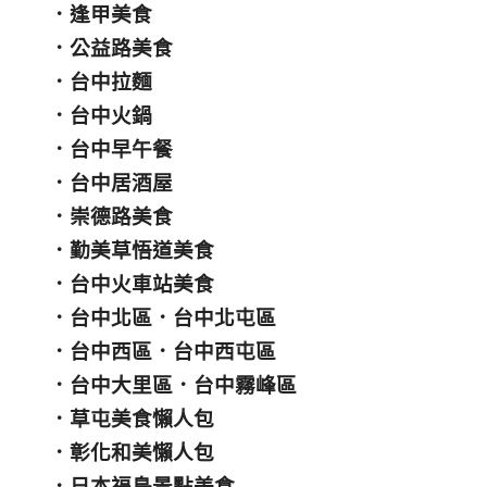
．
逢甲美食
．
公益路美食
．
台中拉麵
．
台中火鍋
．
台中早午餐
．
台中居酒屋
．
崇德路美食
．
勤美草悟道美食
．
台中火車站美食
．
台中北區
．
台中北屯區
．
台中西區
．
台中西屯區
．
台中大里區
．
台中霧峰區
．
草屯美食懶人包
．
彰化和美懶人包
．
日本福島景點美食