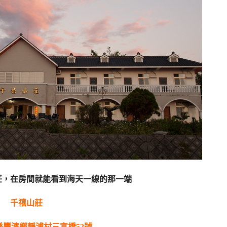
莊，在房間就能看到海天一線的那一端
千禧山莊
縣豐濱鄉靜浦村三富橋52號