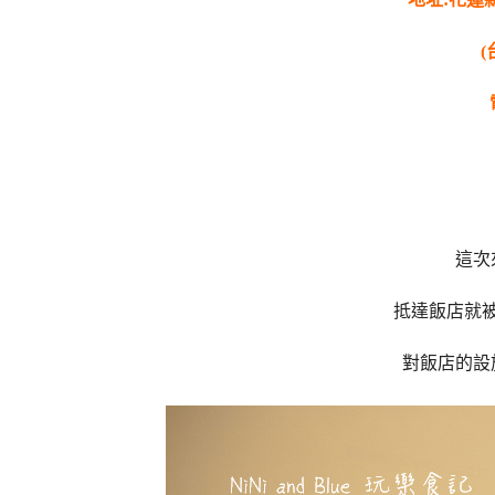
(
這次
抵達飯店就
對飯店的設