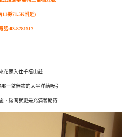
台11縣71.5K附近)
電話:03-8781517
來花蓮入住千禧山莊
被那一望無盡的太平洋給吸引
施、房間就更是充滿著期待