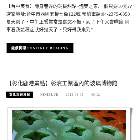
【台中美食】隱身巷弄的銅板甜點~泡芙之家.一個只要10元??
店家地址:台中市西區五權七街122號 預約電話:04-2375-6858
夏天到了，中午正餐常常是食慾不振，到了下午又會嘴饞 同
事看我這種症狀好幾天了，只好帶我來到”…
CONTINUE READING
【彰化鹿港景點】彰濱工業區內的玻璃博物館
彰化旅遊景點
NINIBLUE
2013-06-05
12