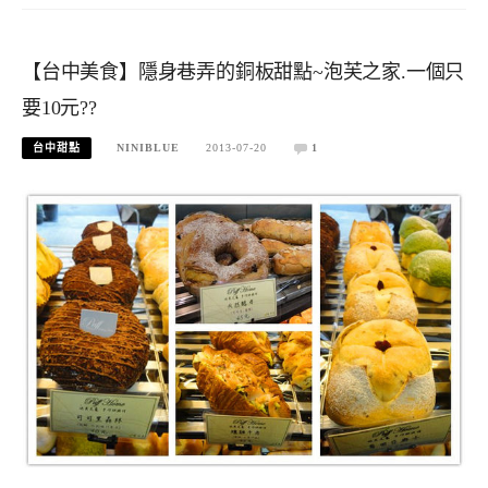
【台中美食】隱身巷弄的銅板甜點~泡芙之家.一個只
要10元??
台中甜點
NINIBLUE
2013-07-20
1