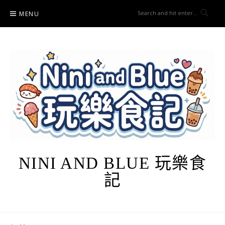
Skip
MENU
to
content
NINI AND BLUE 玩樂食
記