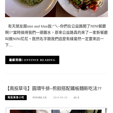
有天朋友跟nini and blue說:”ㄟ~你們在公益路開了NINI餐廳
啊!!”當時搞得我們一頭霧水，原來公益路真的來了一家新餐廳
叫做NINI尼尼。既然名字跟我們這麼有緣當然一定要來訪一
下…
CONTINUE READING
【南投草屯】圓環牛排~煎餃搭配鐵板麵新吃法??
南投美食小吃
NINIBLUE
2014-03-16
8