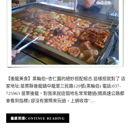
【後龍美食】黑輪伯+杏仁露的絕妙搭配組合.這樣搭就對了 店
家地址:苗栗縣後龍鎮中龍里三民路120號(黑輪伯) 電話:037-
725963 苗栗後龍，對我來說這個地名常常聽過(開高速公路都
會看到指標) 卻沒有實際來玩過，上網收尋”…
CONTINUE READING