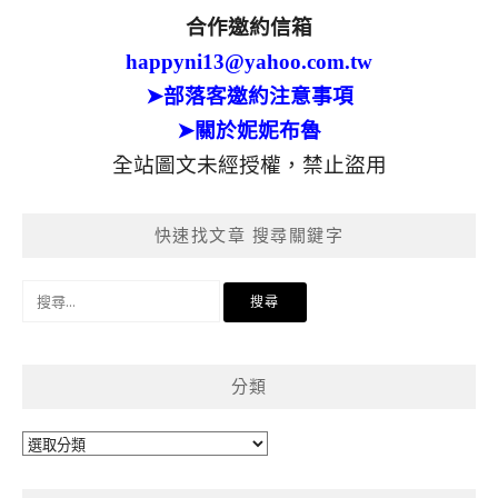
合作邀約信箱
happyni13@yahoo.com.tw
➤部落客邀約注意事項
➤關於妮妮布魯
全站圖文未經授權，禁止盜用
快速找文章 搜尋關鍵字
搜
尋
關
鍵
分類
字:
分
類