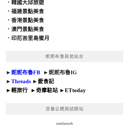
．
韓國大邱旅遊
．
福建景點美食
．
香港景點美食
．
澳門景點美食
．
印尼峇里島蜜月
妮妮布魯其他站台
►
妮妮布魯FB
►
妮妮布魯IG
►
Threads
►
愛食記
►
輕旅行
►
奇摩駐站
►
ETtoday
流量公開測試網站
similarweb