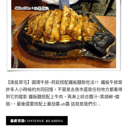
【南投草屯】圓環牛排~煎餃搭配鐵板麵新吃法?? 鐵板牛排是
許多人小時候的共同回憶，不管是去夜市還是任何地方都看得
到它的蹤影 鐵板麵搭配上牛肉，再淋上綜合醬汁<黑胡椒+磨
菇>，最後還要搭配上番茄醬.ab醬 這就是我們引…
CONTINUE READING