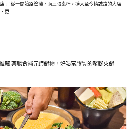
店了!從一開始路邊攤，兩三張桌椅，擴大至今精誠路的大店
，更…
力推薦 藥膳食補元蹄鍋物，好喝富膠質的豬腳火鍋