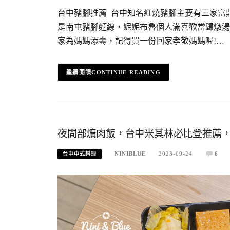
台中豬腳推薦 台中知名紅燒豬腳主要有三家富鼎
是南屯豬腳麵線，妮妮布魯個人滿喜歡當歸燉湯
家為媽媽添壽，記得買一份回家孝敬媽媽喔!…
CONTINUE READING
夜間部爌肉飯，台中米其林必比登推薦，
NINIBLUE
2023-09-24
6
台中中式料理