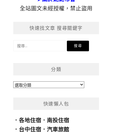
全站圖文未經授權，禁止盜用
快速找文章 搜尋關鍵字
搜
尋
關
鍵
分類
字:
分
類
快速懶人包
．
各地住宿
．
南投住宿
．
台中住宿
．
汽車旅館