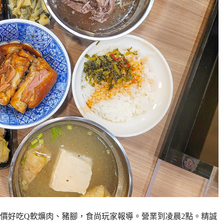
價好吃Q軟爌肉、豬腳，食尚玩家報導。營業到凌晨2點。精誠