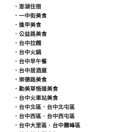
．
澎湖住宿
．
一中街美食
．
逢甲美食
．
公益路美食
．
台中拉麵
．
台中火鍋
．
台中早午餐
．
台中居酒屋
．
崇德路美食
．
勤美草悟道美食
．
台中火車站美食
．
台中北區
．
台中北屯區
．
台中西區
．
台中西屯區
．
台中大里區
．
台中霧峰區