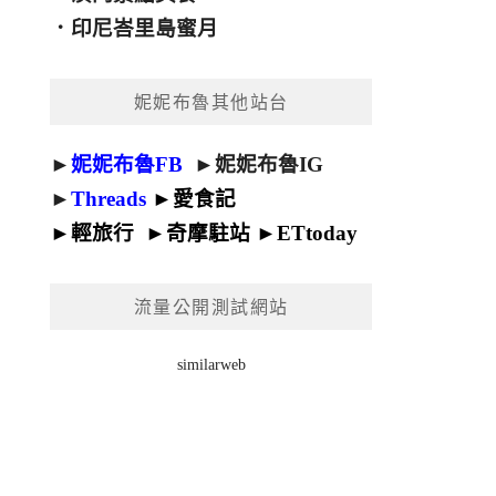
．
印尼峇里島蜜月
妮妮布魯其他站台
►
妮妮布魯FB
►
妮妮布魯IG
►
Threads
►
愛食記
►
輕旅行
►
奇摩駐站
►
ETtoday
流量公開測試網站
similarweb