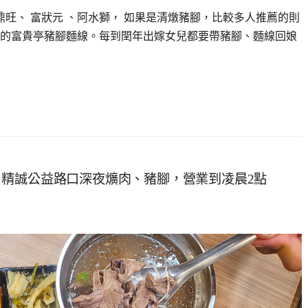
旺、 富狀元 、阿水獅， 如果是清燉豬腳，比較多人推薦的則
的富貴亭豬腳麵線。每到閏年出嫁女兒都要帶豬腳、麵線回娘
精誠公益路口深夜爌肉、豬腳，營業到凌晨2點