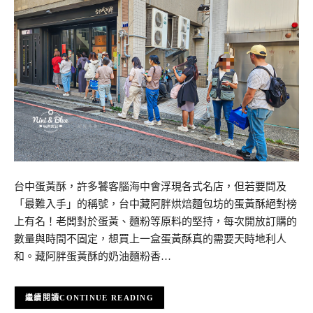
台中蛋黃酥，許多饕客腦海中會浮現各式名店，但若要問及
「最難入手」的稱號，台中藏阿胖烘焙麵包坊的蛋黃酥絕對榜
上有名！老闆對於蛋黃、麵粉等原料的堅持，每次開放訂購的
數量與時間不固定，想買上一盒蛋黃酥真的需要天時地利人
和。藏阿胖蛋黃酥的奶油麵粉香…
CONTINUE READING