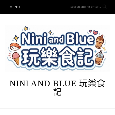
Skip
MENU
to
content
NINI AND BLUE 玩樂食
記