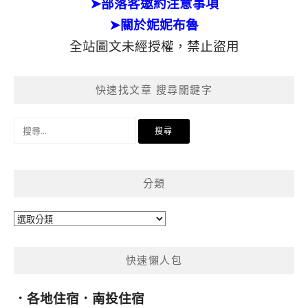
➤部落客邀約注意事項
➤關於妮妮布魯
全站圖文未經授權，禁止盜用
快速找文章 搜尋關鍵字
搜
尋
關
鍵
分類
字:
分
類
快速懶人包
．
各地住宿
．
南投住宿