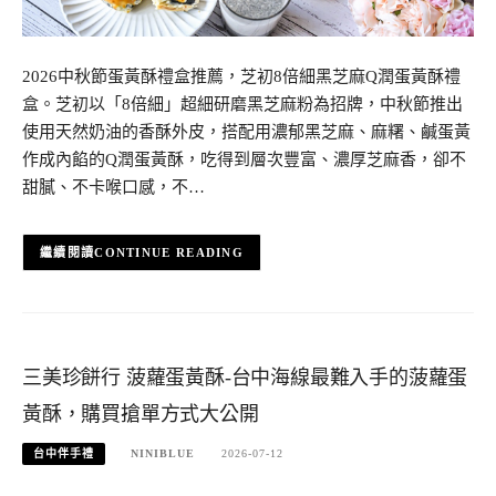
2026中秋節蛋黃酥禮盒推薦，芝初8倍細黑芝麻Q潤蛋黃酥禮
盒。芝初以「8倍細」超細研磨黑芝麻粉為招牌，中秋節推出
使用天然奶油的香酥外皮，搭配用濃郁黑芝麻、麻糬、鹹蛋黃
作成內餡的Q潤蛋黃酥，吃得到層次豐富、濃厚芝麻香，卻不
甜膩、不卡喉口感，不…
CONTINUE READING
三美珍餅行 菠蘿蛋黃酥-台中海線最難入手的菠蘿蛋
黃酥，購買搶單方式大公開
台中伴手禮
NINIBLUE
2026-07-12