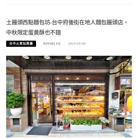
土饅頭西點麵包坊-台中府後街在地人麵包饅頭店，
中秋限定蛋黃酥也不錯
台中火車站周邊
NINIBLUE
2024-09-09