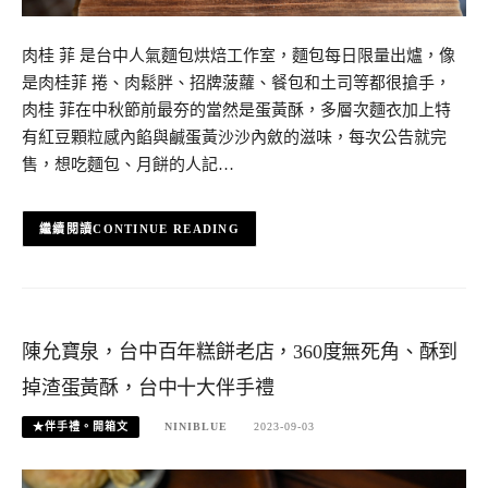
肉桂 菲 是台中人氣麵包烘焙工作室，麵包每日限量出爐，像
是肉桂菲 捲、肉鬆胖、招牌菠蘿、餐包和土司等都很搶手，
肉桂 菲在中秋節前最夯的當然是蛋黃酥，多層次麵衣加上特
有紅豆顆粒感內餡與鹹蛋黃沙沙內斂的滋味，每次公告就完
售，想吃麵包、月餅的人記…
CONTINUE READING
陳允寶泉，台中百年糕餅老店，360度無死角、酥到
掉渣蛋黃酥，台中十大伴手禮
★伴手禮。開箱文
NINIBLUE
2023-09-03