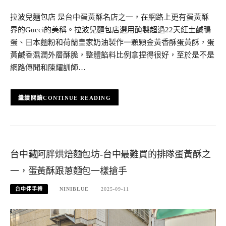
拉波兒麵包店 是台中蛋黃酥名店之一，在網路上更有蛋黃酥
界的Gucci的美稱。拉波兒麵包店選用醃製超過22天紅土鹹鴨
蛋、日本麵粉和荷蘭皇家奶油製作一顆顆金黃香酥蛋黃酥，蛋
黃鹹香濕潤外層酥脆，整體餡料比例拿捏得很好，至於是不是
網路傳聞和陳耀訓師…
CONTINUE READING
台中藏阿胖烘焙麵包坊-台中最難買的排隊蛋黃酥之
一，蛋黃酥跟蔥麵包一樣搶手
台中伴手禮
NINIBLUE
2025-09-11