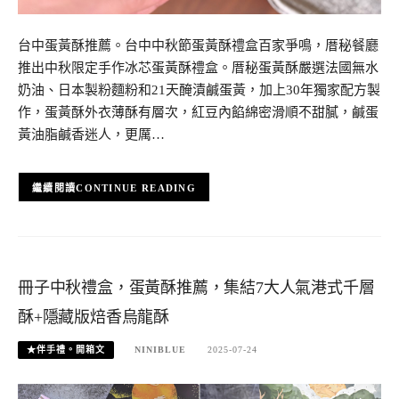
台中蛋黃酥推薦。台中中秋節蛋黃酥禮盒百家爭鳴，厝秘餐廳
推出中秋限定手作冰芯蛋黃酥禮盒。厝秘蛋黃酥嚴選法國無水
奶油、日本製粉麵粉和21天醃漬鹹蛋黃，加上30年獨家配方製
作，蛋黃酥外衣薄酥有層次，紅豆內餡綿密滑順不甜膩，鹹蛋
黃油脂鹹香迷人，更厲…
CONTINUE READING
冊子中秋禮盒，蛋黃酥推薦，集結7大人氣港式千層
酥+隱藏版焙香烏龍酥
★伴手禮。開箱文
NINIBLUE
2025-07-24