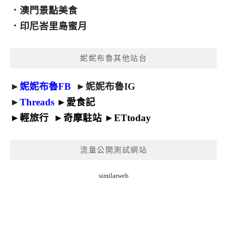
．
澳門景點美食
．
印尼峇里島蜜月
妮妮布魯其他站台
►
妮妮布魯FB
►
妮妮布魯IG
►
Threads
►
愛食記
►
輕旅行
►
奇摩駐站
►
ETtoday
流量公開測試網站
similarweb