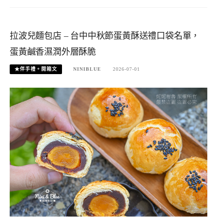
拉波兒麵包店 – 台中中秋節蛋黃酥送禮口袋名單，
蛋黃鹹香濕潤外層酥脆
★伴手禮。開箱文
NINIBLUE
2026-07-01