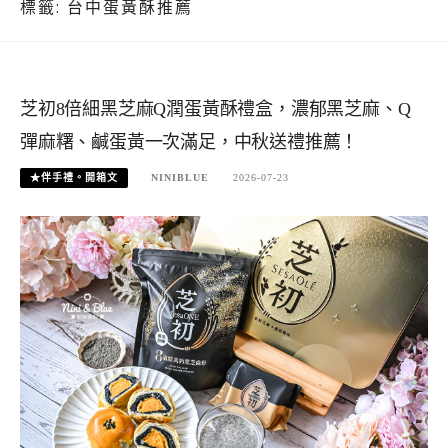
標籤:
台中蛋黃酥推薦
芝初8倍細黑芝麻Q潤蛋黃酥禮盒，濃郁黑芝麻、Q
彈麻糬、鹹蛋黃一次滿足，中秋送禮推薦！
★伴手禮。開箱文
NINIBLUE
2026-07-23