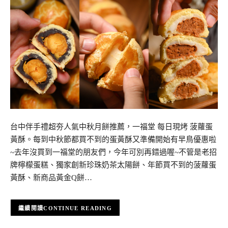
台中伴手禮超夯人氣中秋月餅推薦，一福堂 每日現烤 菠蘿蛋
黃酥。每到中秋節都買不到的蛋黃酥又準備開始有早鳥優惠啦
~去年沒買到一福堂的朋友們，今年可別再錯過喔~不管是老招
牌檸檬蛋糕、獨家創新珍珠奶茶太陽餅、年節買不到的菠蘿蛋
黃酥、新商品黃金Q餅…
CONTINUE READING