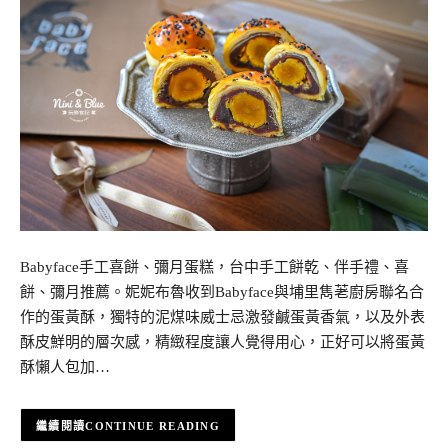
Babyface手工喜餅、彌月蛋糕，台中手工餅乾、伴手禮、喜
餅、彌月推薦。妮妮布魯收到Babyface與埔里雋荖廚房聯名合
作的蛋黃酥，獨特的泥煤味威士忌激發鹹蛋黃香氣，以及外表
酥皮鮮明的層次感，精緻程度讓人覺得用心，正好可以將蛋黃
酥懶人包加…
CONTINUE READING