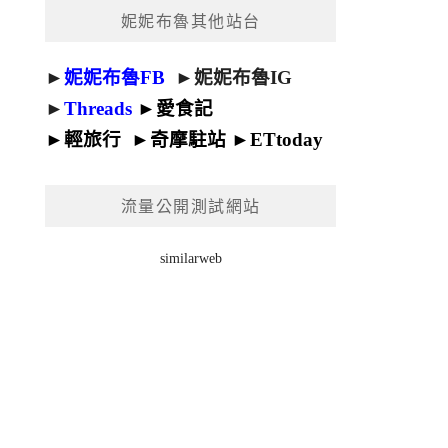
妮妮布魯其他站台
►
妮妮布魯FB
►
妮妮布魯IG
►
Threads
►
愛食記
►
輕旅行
►
奇摩駐站
►
ETtoday
流量公開測試網站
similarweb