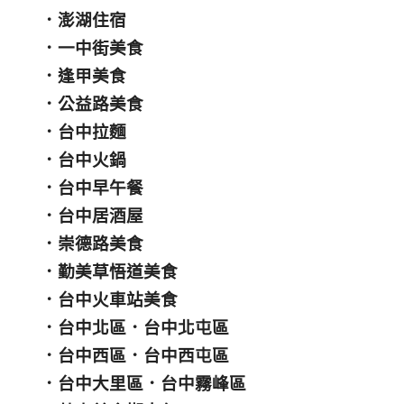
．
澎湖住宿
．
一中街美食
．
逢甲美食
．
公益路美食
．
台中拉麵
．
台中火鍋
．
台中早午餐
．
台中居酒屋
．
崇德路美食
．
勤美草悟道美食
．
台中火車站美食
．
台中北區
．
台中北屯區
．
台中西區
．
台中西屯區
．
台中大里區
．
台中霧峰區