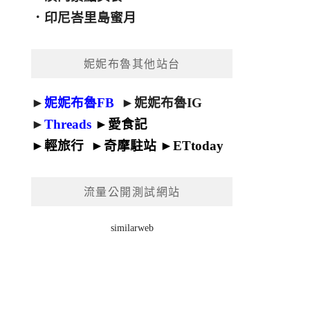
．
印尼峇里島蜜月
妮妮布魯其他站台
►
妮妮布魯FB
►
妮妮布魯IG
►
Threads
►
愛食記
►
輕旅行
►
奇摩駐站
►
ETtoday
流量公開測試網站
similarweb