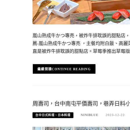
嵐山熟成牛かつ專売，被炸牛排耽誤的甜點店，
薦-嵐山熟成牛かつ專売 ，主餐均附白飯、高
直是被炸牛排耽誤的甜點店。草莓季推出草莓版
CONTINUE READING
周壽司，台中南屯平價壽司，巷弄日料
NINIBLUE
2023-12-22
台中日式料理、日本料理