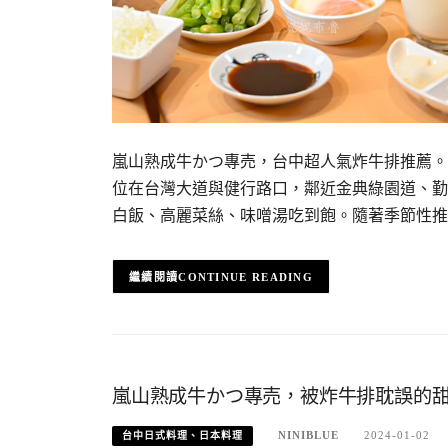
嵐山熟成牛かつ專売，台中超人氣炸牛排推薦。
位在台灣大道與健行路口，鄰近金典綠園道、勤
白飯、高麗菜絲、味噌湯吃到飽。隨著季節性推
CONTINUE READING
嵐山熟成牛かつ專売，被炸牛排耽誤的甜
NINIBLUE
2024-01-02
台中日式料理、日本料理