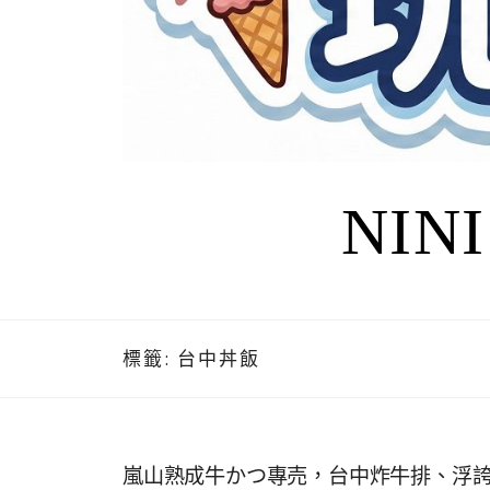
NIN
標籤:
台中丼飯
嵐山熟成牛かつ專売，台中炸牛排、浮