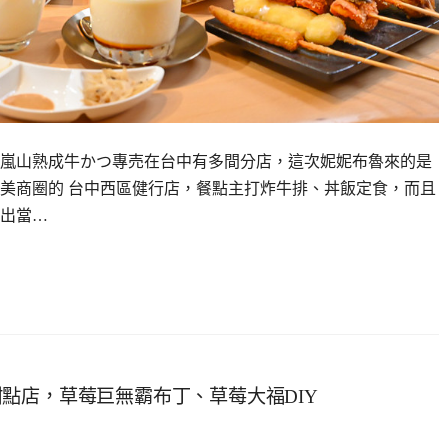
嵐山熟成牛かつ專売在台中有多間分店，這次妮妮布魯來的是
美商圈的 台中西區健行店，餐點主打炸牛排、丼飯定食，而且
出當…
點店，草莓巨無霸布丁、草莓大福DIY