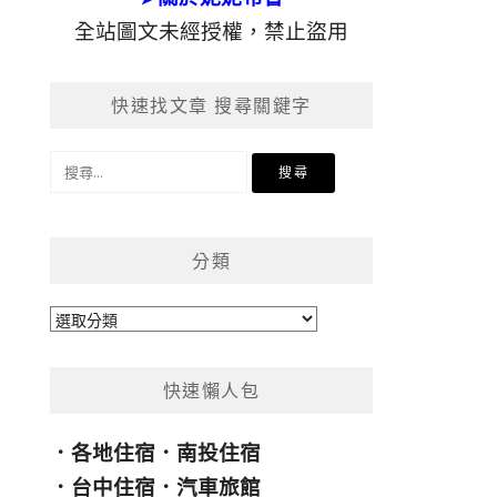
全站圖文未經授權，禁止盜用
快速找文章 搜尋關鍵字
搜
尋
關
鍵
分類
字:
分
類
快速懶人包
．
各地住宿
．
南投住宿
．
台中住宿
．
汽車旅館