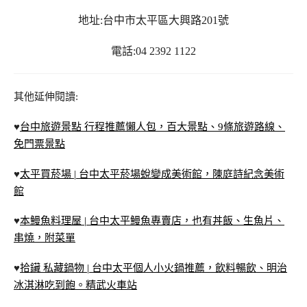
地址:台中市太平區大興路201號
電話:04 2392 1122
其他延伸閱讀:
♥
台中旅遊景點 行程推薦懶人包，百大景點、9條旅遊路線、
免門票景點
♥
太平買菸場 | 台中太平菸場蛻變成美術館，陳庭詩紀念美術
館
♥
本鰻魚料理屋 | 台中太平鰻魚專賣店，也有丼飯、生魚片、
串燒，附菜單
♥
拾鑶 私藏鍋物 | 台中太平個人小火鍋推薦，飲料暢飲、明治
冰淇淋吃到飽。精武火車站