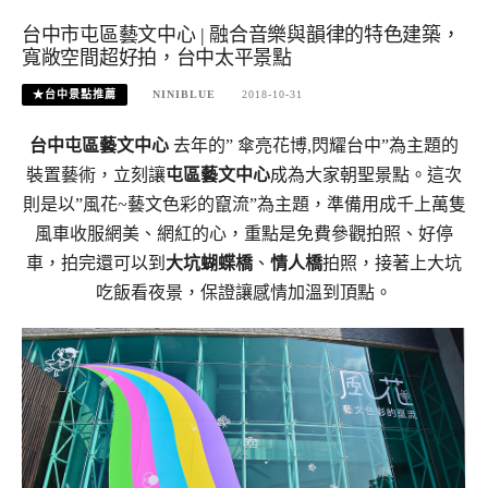
台中市屯區藝文中心 | 融合音樂與韻律的特色建築，
寬敞空間超好拍，台中太平景點
★台中景點推薦
NINIBLUE
2018-10-31
台中屯區藝文中心
去年的”
傘亮花博
,
閃耀台中”為主題的
裝置藝術，立刻讓
屯區藝文中心
成為大家朝聖景點。這次
則是以
”
風花
~
藝文色彩的竄流
”
為主題，準備用成千上萬隻
風車收服網美、網紅的心，重點是免費參觀拍照、好停
車，拍完還可以到
大坑蝴蝶橋
、
情人橋
拍照，接著上大坑
吃飯看夜景，保證讓感情加溫到頂點。