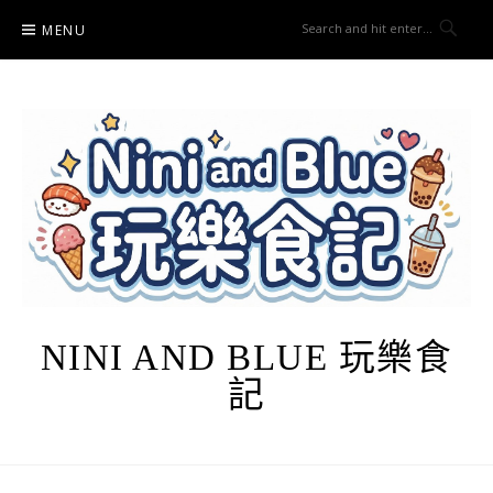
Skip
MENU
to
content
NINI AND BLUE 玩樂食
記