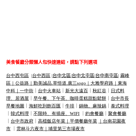
美食餐廳分類懶人包快速連結，請點下列選項
台中西屯區
|
台中西區
|
台中北區
|
台中北屯區
|
台中南屯區
|
霧峰
區｜
公益路｜
勤美誠品
.
草悟道
.
廣三
sogo
｜
大雅學府路｜
東海
中科｜
一中街
｜
台中火車站
｜
新光大遠百
｜
秋紅谷
｜
日式料
理、居酒屋
｜
早午餐、下午茶、咖啡蛋糕甜點鬆餅
｜
台中市長
早餐地圖
｜
海鮮吃到飽百匯
｜
牛排
｜
鍋物。麻辣鍋
｜
泰式料理
｜
韓式料理
｜
不限時、有插座、
WIFI
｜
約會餐廳
｜
聚會餐廳
｜
台中市政府
｜
高檔飯店年菜｜
平價餐廳年菜
｜
台南花園夜
市
｜
雲林斗六夜市｜
埔里第三市場夜市