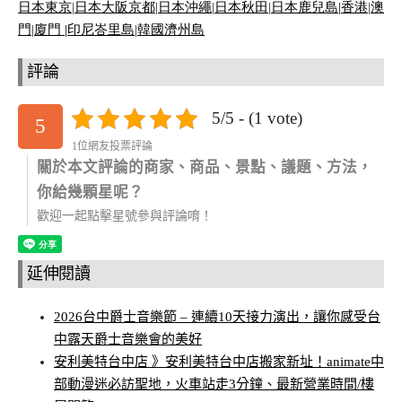
日本東京
|
日本大阪京都
|
日本沖繩
|
日本秋田
|
日本鹿兒島|
香港
|
澳
門
|
廈門 |
印尼峇里島
|
韓國濟州島
評論
5/5 - (1 vote)
5
1位網友投票評論
關於本文評論的商家、商品、景點、議題、方法，
你給幾顆星呢？
歡迎一起點擊星號參與評論唷！
延伸閱讀
2026台中爵士音樂節 – 連續10天接力演出，讓你感受台
中露天爵士音樂會的美好
安利美特台中店 》安利美特台中店搬家新址！animate中
部動漫迷必訪聖地，火車站走3分鐘、最新營業時間/樓