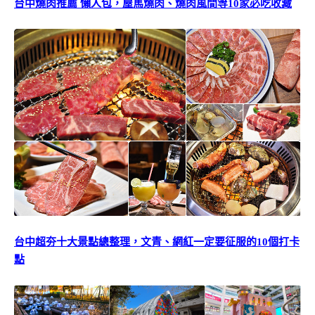
台中燒肉推薦 懶人包，屋馬燒肉、燒肉風間等10家必吃收藏
台中超夯十大景點總整理，文青、網紅一定要征服的10個打卡
點