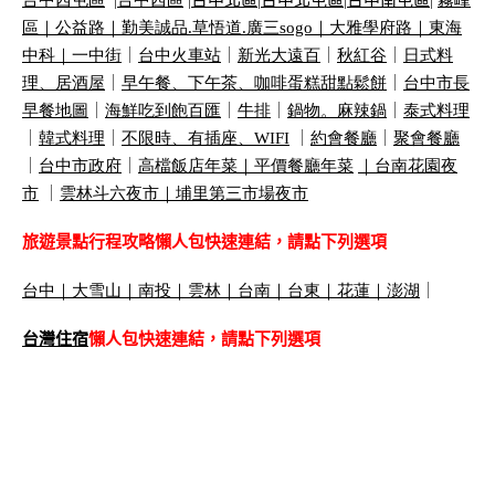
台中西屯區
|
台中西區
|
台中北區
|
台中北屯區
|
台中南屯區
|
霧峰
區｜
公益路｜
勤美誠品
.
草悟道
.
廣三
sogo
｜
大雅學府路｜
東海
中科｜
一中街
｜
台中火車站
｜
新光大遠百
｜
秋紅谷
｜
日式料
理、居酒屋
｜
早午餐、下午茶、咖啡蛋糕甜點鬆餅
｜
台中市長
早餐地圖
｜
海鮮吃到飽百匯
｜
牛排
｜
鍋物。麻辣鍋
｜
泰式料理
｜
韓式料理
｜
不限時、有插座、
WIFI
｜
約會餐廳
｜
聚會餐廳
｜
台中市政府
｜
高檔飯店年菜｜
平價餐廳年菜
｜
台南花園夜
市
｜
雲林斗六夜市｜
埔里第三市場夜市
旅遊景點行程攻略懶人包快速連結，請點下列選項
台中
｜
大雪山
｜
南投
｜
雲林
｜
台南
｜
台東
｜
花蓮
｜
澎湖
｜
台灣住宿
懶人包快速連結，請點下列選項