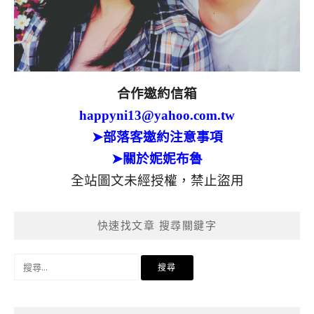
合作邀約信箱
happyni13@yahoo.com.tw
➤部落客邀約注意事項
➤關於妮妮布魯
全站圖文未經授權，禁止盜用
快速找文章 搜尋關鍵字
搜
尋
關
鍵