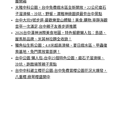
層開箱
大雅中科公園，台中免費戲水區全新開放，22公尺磨石
子溜滑梯、沙坑、野餐，潭雅神綠園道最夯台中景點
台中大坑9號步道-最歡樂登山體驗！美食.購物.寧靜海觀
音亭一次滿足,台中親子友善步道推薦
2026台中漢神洲際美食地圖，特色餐廳懶人包：島語、
屋馬新品牌、米其林拉麵全收錄！
獨角仙生態公園：4.8米超高滑梯、夏日戲水區、甲蟲復
育基地，免門票放電首選！
台中公園 懶人包-台中25個特色公園，磨石子溜滑梯、
沙坑、跑酷場等親子景點
台中中科崴立櫻花公園-台中免費賞櫻公園花況大爆發，
八重櫻.綠萼櫻盛開中