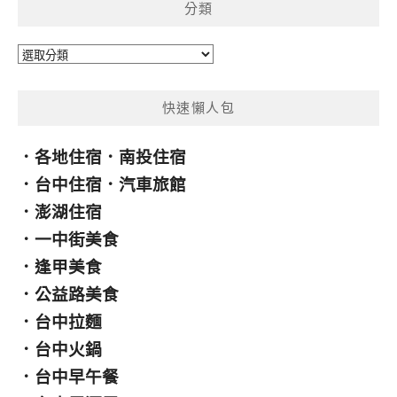
分類
字:
分
類
快速懶人包
．
各地住宿
．
南投住宿
．
台中住宿
．
汽車旅館
．
澎湖住宿
．
一中街美食
．
逢甲美食
．
公益路美食
．
台中拉麵
．
台中火鍋
．
台中早午餐