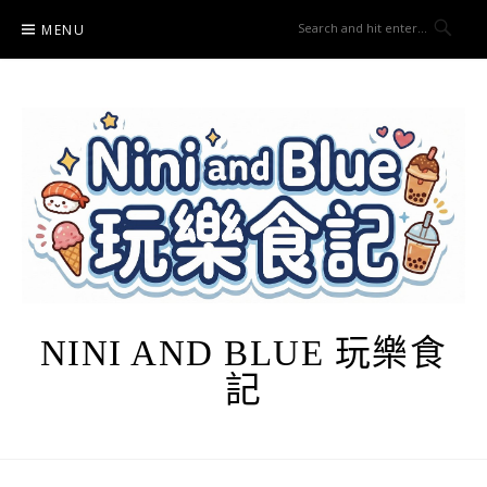
Skip
MENU
to
content
NINI AND BLUE 玩樂食
記