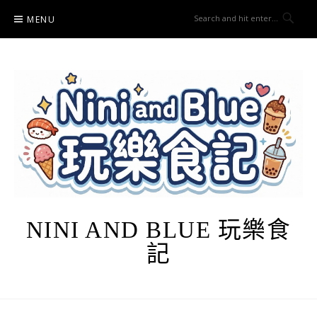
Skip
MENU
to
content
NINI AND BLUE 玩樂食
記