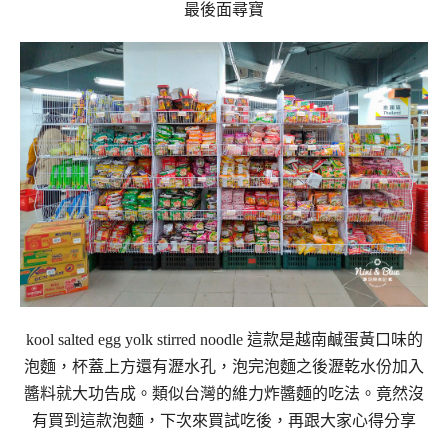
最後面尋寶
kool salted egg yolk stirred noodle 這款是越南鹹蛋黃口味的
泡麵，杯蓋上方還有瀝水孔，泡完泡麵之後瀝乾水份加入
醬料就大功告成。類似台灣的維力炸醬麵的吃法。竟然沒
有買到這款泡麵，下次來買試吃後，再跟大家心得分享