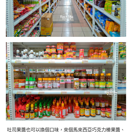
吐司果醬也可以換個口味，來個馬來西亞巧克力榛果醬、