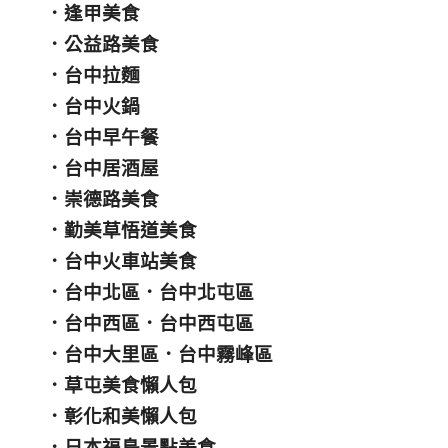
．
逢甲美食
．
公益路美食
．
台中拉麵
．
台中火鍋
．
台中早午餐
．
台中居酒屋
．
崇德路美食
．
勤美草悟道美食
．
台中火車站美食
．
台中北區
．
台中北屯區
．
台中西區
．
台中西屯區
．
台中大里區
．
台中霧峰區
．
草屯美食懶人包
．
彰化和美懶人包
．
日本福島景點美食