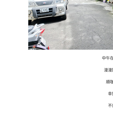
中午
漫漫
順
幸
不