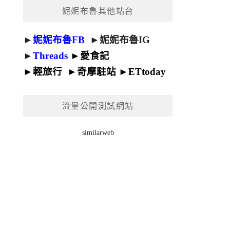
妮妮布魯其他站台
►
妮妮布魯FB
►
妮妮布魯IG
►
Threads
►
愛食記
►
輕旅行
►
奇摩駐站
►
ETtoday
流量公開測試網站
similarweb