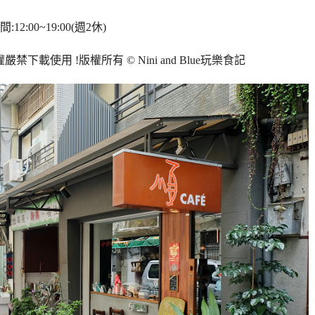
12:00~19:00(週2休)
權嚴禁下載使用
!
版權所有
© Nini and Blue
玩樂食記