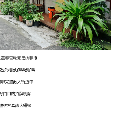
在萬春宮吃完黑肉麵後
散步到順咖啡喝咖啡
咖啡完整融入街道中
好門口的招牌明顯
然很容易讓人錯過