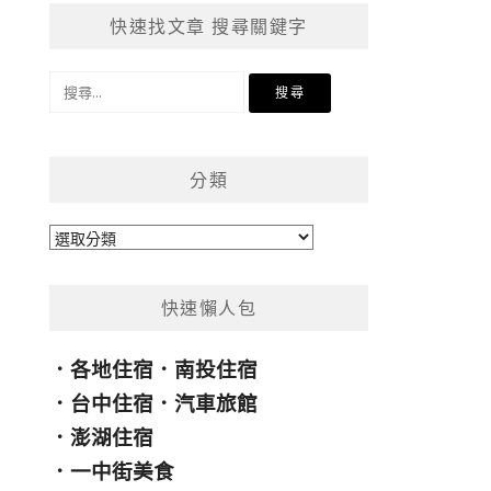
快速找文章 搜尋關鍵字
搜
尋
關
鍵
分類
字:
分
類
快速懶人包
．
各地住宿
．
南投住宿
．
台中住宿
．
汽車旅館
．
澎湖住宿
．
一中街美食