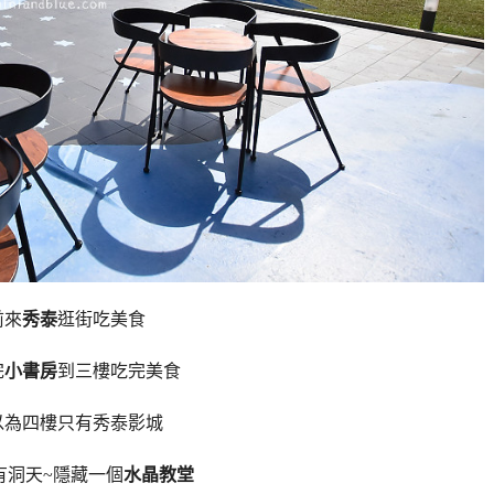
前來
秀泰
逛街吃美食
完
小書房
到三樓吃完美食
以為四樓只有秀泰影城
有洞天~隱藏一個
水晶教堂