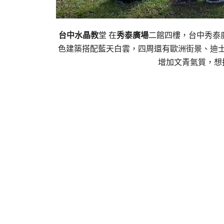
台中水晶教
堂 在
秀泰廣場
二館四樓，台中秀泰
色建築搭配藍天白雲，四周還有歐洲街景、迪
增加文青氣質，想