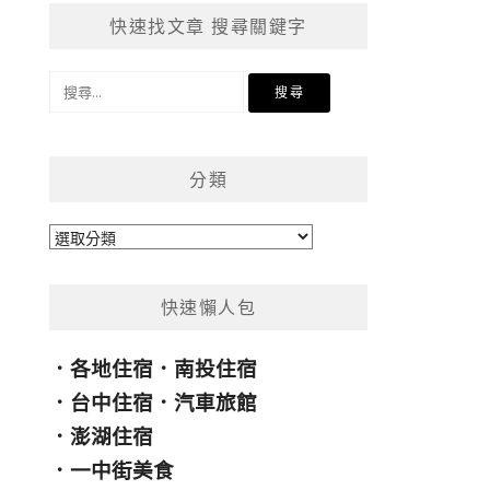
快速找文章 搜尋關鍵字
搜
尋
關
鍵
分類
字:
分
類
快速懶人包
．
各地住宿
．
南投住宿
．
台中住宿
．
汽車旅館
．
澎湖住宿
．
一中街美食