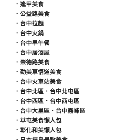
．
逢甲美食
．
公益路美食
．
台中拉麵
．
台中火鍋
．
台中早午餐
．
台中居酒屋
．
崇德路美食
．
勤美草悟道美食
．
台中火車站美食
．
台中北區
．
台中北屯區
．
台中西區
．
台中西屯區
．
台中大里區
．
台中霧峰區
．
草屯美食懶人包
．
彰化和美懶人包
．
日本福島景點美食