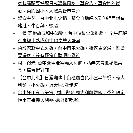
家栽種蔬菜搭配日式溫馨風格，草食族、草食控的最
愛。東興國小、大墩黃昏市場旁
鍋食主艺，台中北屯火鍋，蔬食自助吧吃到飽裡居然有
豬肚、牛百葉、鴨腸
一潤 究極熟成和牛鍋物，台中頂級火鍋推薦， 全牛庖解
行家極上熟成和牛10享雙人盛宴
禧珍家新中式火鍋，台中南屯火鍋，獨家孟婆湯、紅濃
夢湯底，設有蔬食自助吧吃到飽
村口微光 |台中逢甲老宅義大利麵，巷弄文青風秘境美
食，屋台街對面
【台中北屯】日漫咖啡｜貨櫃風白色小屋早午餐、義大
利麵、小火鍋，近大坑9號步道
台中逢甲夜市美食 | 村口微光 義大利麵燉飯，季節限定
推出芒果義大利麵~意外好吃喔!