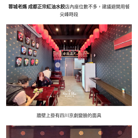
蓉城老媽 成都正宗紅油水餃
店內座位數不多，建議避開用餐
尖峰時段
牆壁上掛有四川京劇變臉的面具