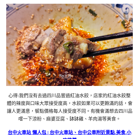
心得:我們沒有去過四川品嘗過紅油水餃，店家的紅油水餃整
體的辣度與口味大眾接受度高，水餃如果可以更飽滿的話，會
讓人更滿意，餐點價格每人接受度不同。有機會滿想去四川品
嚐一下涼粉、麻婆豆腐、缽缽雞、羊肉湯等美食。
台中火車站 懶人包 | 台中火車站、台中公車附近景點.美食.小