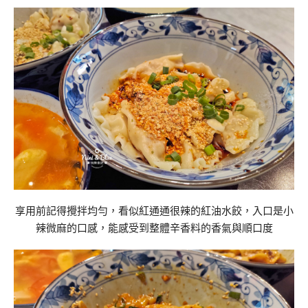
享用前記得攪拌均勻，看似紅通通很辣的紅油水餃，入口是小
辣微麻的口感，能感受到整體辛香料的香氣與順口度