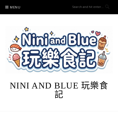
Skip
MENU
to
content
NINI AND BLUE 玩樂食
記