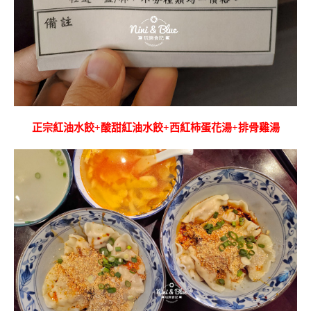
正宗紅油水餃+酸甜紅油水餃+西紅柿蛋花湯+排骨雞湯