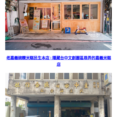
老嘉義碗粿米糕民生本店 | 隱藏台中文創園區巷弄的嘉義米糕
店