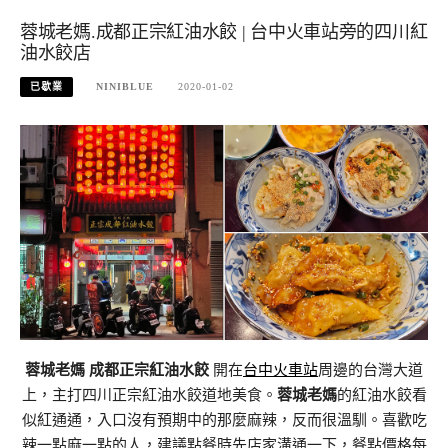
蓉城老媽.成都正宗紅油水餃 | 台中火車站旁的四川紅
油水餃店
已歇業
NINIBLUE
2020-01-02
蓉城老媽 成都正宗紅油水餃
開在
台中火車站
周邊的台灣大道
上，主打四川正宗紅油水餃道地美食。
蓉城老媽
的紅油水餃看
似紅通通，入口沒有預期中的那麼麻辣，反而很溫馴。喜歡吃
辣一點麻一點的人，建議點餐時先店家溝通一下，餐點價格每