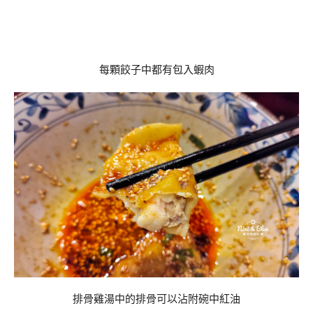
每顆餃子中都有包入蝦肉
排骨雞湯中的排骨可以沾附碗中紅油