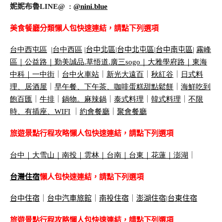
妮妮布魯LINE@ :
@nini.blue
美食餐廳分類懶人包快速連結，請點下列選項
台中西屯區
|
台中西區
|
台中北區
|
台中北屯區
|
台中南屯區
|
霧峰
區｜
公益路｜
勤美誠品
.
草悟道
.
廣三
sogo
｜
大雅學府路｜
東海
中科｜
一中街
｜
台中火車站
｜
新光大遠百
｜
秋紅谷
｜
日式料
理、居酒屋
｜
早午餐、下午茶、咖啡蛋糕甜點鬆餅
｜
海鮮吃到
飽百匯
｜
牛排
｜
鍋物。麻辣鍋
｜
泰式料理
｜
韓式料理
｜
不限
時、有插座、
WIFI
｜
約會餐廳
｜
聚會餐廳
旅遊景點行程攻略懶人包快速連結，請點下列選項
台中
｜
大雪山
｜
南投
｜
雲林
｜
台南
｜
台東
｜
花蓮
｜
澎湖
｜
台灣住宿
懶人包快速連結，請點下列選項
台中住宿
｜
台中汽車旅館
｜
南投住宿
｜
澎湖住宿
|
台東住宿
旅遊景點行程攻略懶人包快速連結，請點下列選項