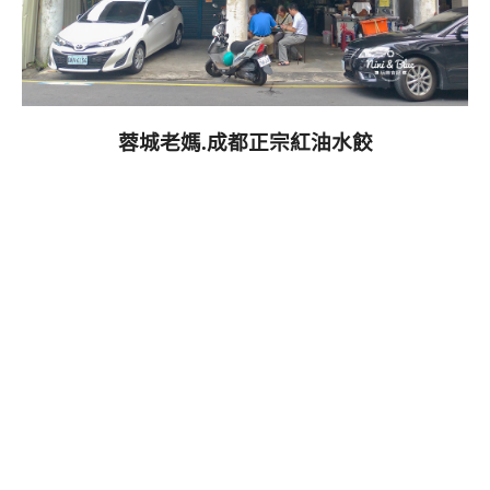
蓉城老媽.成都正宗紅油水餃