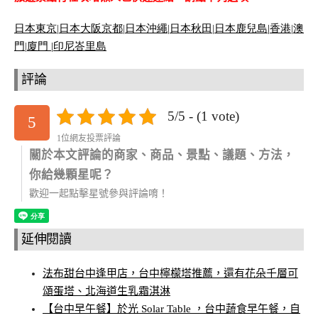
日本東京
|
日本大阪京都
|
日本沖繩
|
日本秋田
|
日本鹿兒島|
香港
|
澳
門
|
廈門 |
印尼峇里島
評論
5/5 - (1 vote)
5
1位網友投票評論
關於本文評論的商家、商品、景點、議題、方法，
你給幾顆星呢？
歡迎一起點擊星號參與評論唷！
延伸閱讀
法布甜台中逢甲店，台中檸檬塔推薦，還有花朵千層可
頌蛋塔、北海道生乳霜淇淋
【台中早午餐】於光 Solar Table ，台中蔬食早午餐，自