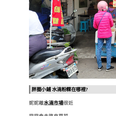
胖圈小鋪 水湳粉粿在哪裡?
妮妮離
水湳市場
很近