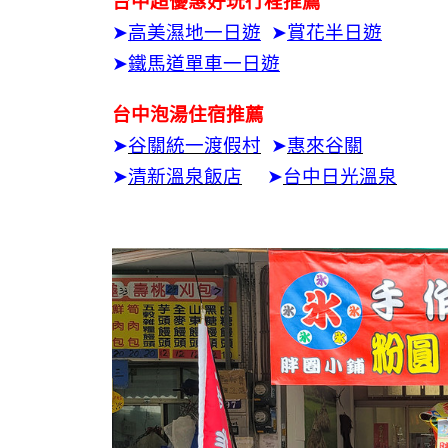
台中超優惠好玩行程推薦
➤
高美濕地一日遊
➤
賞花半日遊
➤
鐵馬道單車一日遊
台中泡湯住宿推薦
➤
谷關統一渡假村
➤
惠來谷關
➤
清新溫泉飯店
➤
台中日光溫泉