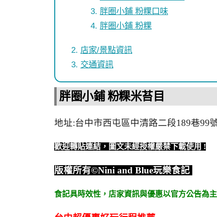
胖圈小鋪 粉粿口味
胖圈小鋪 粉粿
店家/景點資訊
交通資訊
胖圈小鋪 粉粿米苔目
地址:台中市西屯區中清路二段189巷99
歡迎轉貼連結，圖文未經授權嚴禁下載使用
!
版權所有
©Nini and Blue
玩樂食記
食記具時效性，
店家資訊與優惠以官方公告為主