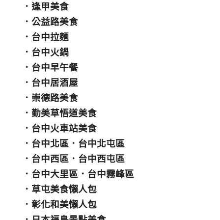
．
逢甲美食
．
公益路美食
．
台中拉麵
．
台中火鍋
．
台中早午餐
．
台中居酒屋
．
崇德路美食
．
勤美草悟道美食
．
台中火車站美食
．
台中北區
．
台中北屯區
．
台中西區
．
台中西屯區
．
台中大里區
．
台中霧峰區
．
草屯美食懶人包
．
彰化和美懶人包
．
日本福島景點美食