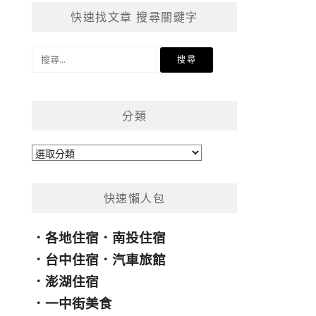
快速找文章 搜尋關鍵字
搜
尋
關
鍵
分類
字:
分
類
快速懶人包
．
各地住宿
．
南投住宿
．
台中住宿
．
汽車旅館
．
澎湖住宿
．
一中街美食