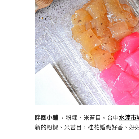
胖圈小鋪
，粉粿、米苔目。台中
水湳市
新的粉粿、米苔目，桂花婚跪好香、好