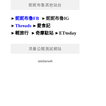
妮妮布魯其他站台
►
妮妮布魯FB
►
妮妮布魯IG
►
Threads
►
愛食記
►
輕旅行
►
奇摩駐站
►
ETtoday
流量公開測試網站
similarweb