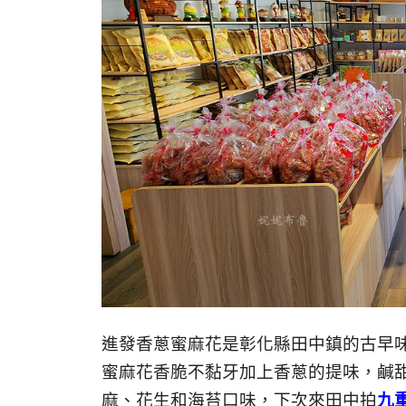
進發香蔥蜜麻花是彰化縣田中鎮的古早
蜜麻花香脆不黏牙加上香蔥的提味，鹹
麻、花生和海苔口味，下次來田中拍
九