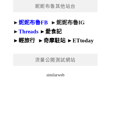
妮妮布魯其他站台
►
妮妮布魯FB
►
妮妮布魯IG
►
Threads
►
愛食記
►
輕旅行
►
奇摩駐站
►
ETtoday
流量公開測試網站
similarweb