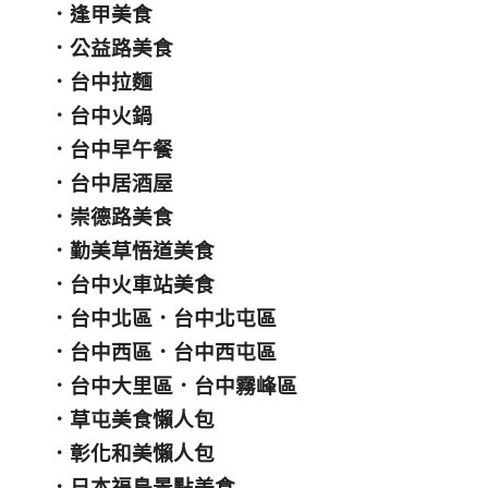
．
逢甲美食
．
公益路美食
．
台中拉麵
．
台中火鍋
．
台中早午餐
．
台中居酒屋
．
崇德路美食
．
勤美草悟道美食
．
台中火車站美食
．
台中北區
．
台中北屯區
．
台中西區
．
台中西屯區
．
台中大里區
．
台中霧峰區
．
草屯美食懶人包
．
彰化和美懶人包
．
日本福島景點美食