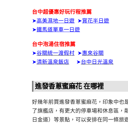
台中超優惠好玩行程推薦
➤
高美濕地一日遊
➤
賞花半日遊
➤
鐵馬道單車一日遊
台中泡湯住宿推薦
➤
谷關統一渡假村
➤
惠來谷關
➤
清新溫泉飯店
➤
台中日光溫泉
進發香蔥蜜麻花 在哪裡
好幾年前買進發香蔥蜜麻花，印象中也
了旗艦店，有更大的停車場和休息區，
日金道）等景點，可以安排在同一條旅