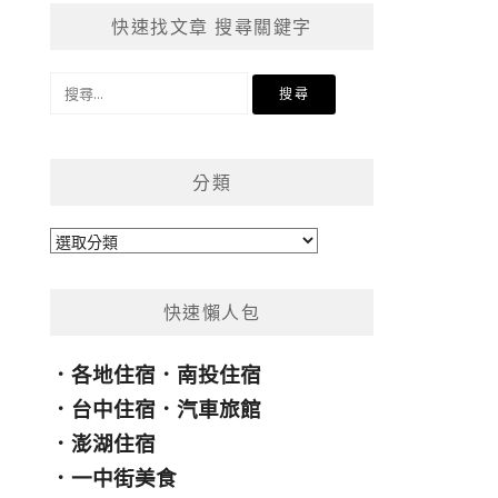
快速找文章 搜尋關鍵字
搜
尋
關
鍵
分類
字:
分
類
快速懶人包
．
各地住宿
．
南投住宿
．
台中住宿
．
汽車旅館
．
澎湖住宿
．
一中街美食