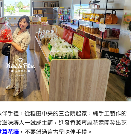
味伴手禮，從稻田中央的三合院起家，純手工製作的
甜滋味讓人一試成主顧，進發香蔥蜜麻花還開發出芝
重葛花牆
，不要錯過這古早味伴手禮。