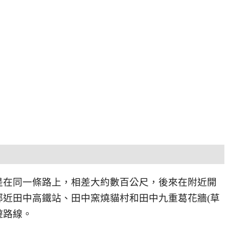
是在同一條路上，相差大約數百公尺，後來在附近開
鄰近田中高鐵站、田中窯燒貓村和田中九重葛花牆(草
遊路線。