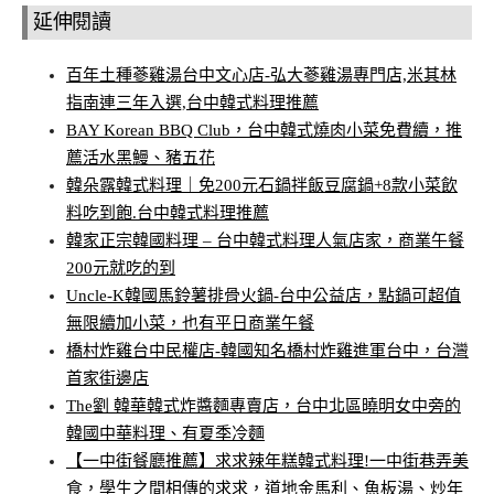
延伸閱讀
百年土種蔘雞湯台中文心店-弘大蔘雞湯專門店,米其林
指南連三年入選,台中韓式料理推薦
BAY Korean BBQ Club，台中韓式燒肉小菜免費續，推
薦活水黑鰻、豬五花
韓朵露韓式料理｜免200元石鍋拌飯豆腐鍋+8款小菜飲
料吃到飽.台中韓式料理推薦
韓家正宗韓國料理 – 台中韓式料理人氣店家，商業午餐
200元就吃的到
Uncle-K韓國馬鈴薯排骨火鍋-台中公益店，點鍋可超值
無限續加小菜，也有平日商業午餐
橋村炸雞台中民權店-韓國知名橋村炸雞進軍台中，台灣
首家街邊店
The劉 韓華韓式炸醬麵專賣店，台中北區曉明女中旁的
韓國中華料理、有夏季冷麵
【一中街餐廳推薦】求求辣年糕韓式料理!一中街巷弄美
食，學生之間相傳的求求，道地金馬利、魚板湯、炒年