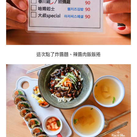
這次點了炸醬麵、辣醬肉飯飯捲