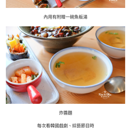
內用有附贈一碗魚板湯
炸醬麵
每次看韓國戲劇、綜藝節目時