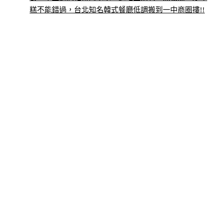
糕不能錯過，台北知名韓式餐廳低調搬到一中商圈摟!!