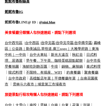
妮妮布魯粉絲頁
妮妮布魯IG
妮妮布魯LINE@ ID :
@nini.blue
美食餐廳分類懶人包快速連結，請點下列選項
台中西屯區
|
台中西區
|
台中北區
|
台中北屯區
|
台中南屯區
|
霧峰
區｜
公益路｜
勤美誠品
.
草悟道
.
廣三
sogo
｜
大雅學府路｜
東海
中科｜
一中街
｜
台中火車站
｜
新光大遠百
｜
秋紅谷
｜
日式料
理、居酒屋
｜
早午餐、下午茶、咖啡蛋糕甜點鬆餅
｜
台中市長
早餐地圖
｜
海鮮吃到飽百匯
｜
牛排
｜
鍋物。麻辣鍋
｜
泰式料理
｜
韓式料理
｜
不限時、有插座、
WIFI
｜
約會餐廳
｜
聚會餐廳
｜
台中市政府
｜
高檔飯店年菜｜
平價餐廳年菜
｜
台南花園夜
市
｜
雲林斗六夜市｜
埔里第三市場夜市
旅遊景點行程攻略懶人包快速連結，請點下列選項
台中
｜
大雪山
｜
南投
｜
雲林
｜
台南
｜
台東
｜
花蓮
｜
澎湖
｜