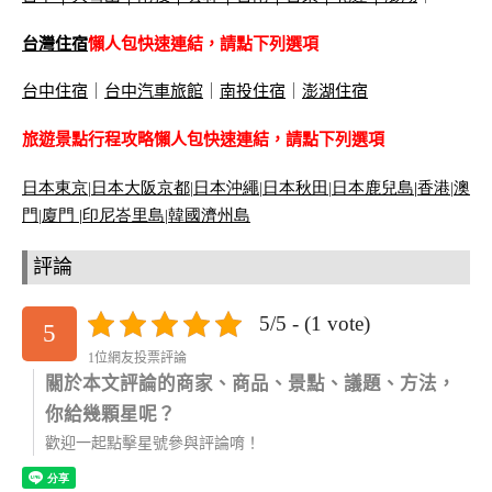
台灣住宿
懶人包快速連結，請點下列選項
台中住宿
｜
台中汽車旅館
｜
南投住宿
｜
澎湖住宿
旅遊景點行程攻略懶人包快速連結，請點下列選項
日本東京
|
日本大阪京都
|
日本沖繩
|
日本秋田
|
日本鹿兒島|
香港
|
澳
門
|
廈門 |
印尼峇里島
|
韓國濟州島
評論
5/5 - (1 vote)
5
1位網友投票評論
關於本文評論的商家、商品、景點、議題、方法，
你給幾顆星呢？
歡迎一起點擊星號參與評論唷！