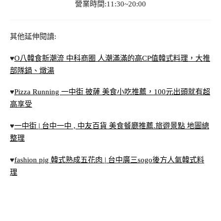
營業時間:11:30~20:00
其他延伸閱讀:
♥
O八韓食新潮流 中科商圈 人潮滿滿的高CP值韓式料理，大推
部隊鍋、燉湯
♥
Pizza Running 一中街 披薩 美食小吃推薦，100元出頭就有超
高享受
♥
一中街 | 台中一中 , 中友百貨 美食餐廳推薦.旅遊景點 地圖總
整理
♥
fashion pig 韓式熟成五花肉 | 台中廣三sogo後方人氣韓式料
理