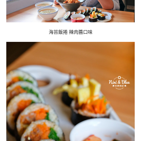
海苔飯捲 辣肉醬口味