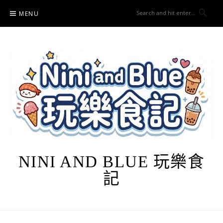
Skip
MENU
to
content
NINI AND BLUE 玩樂食
記