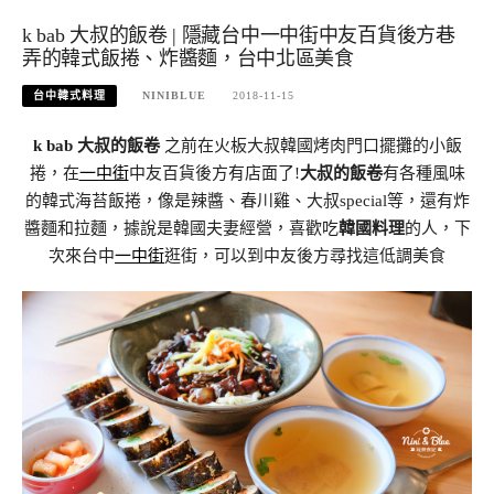
k bab 大叔的飯卷 | 隱藏台中一中街中友百貨後方巷
弄的韓式飯捲、炸醬麵，台中北區美食
台中韓式料理
NINIBLUE
2018-11-15
k bab 大叔的飯卷
之前在火板大叔韓國烤肉門口擺攤的小飯
捲，在
一中街
中友百貨後方有店面了!
大叔的飯卷
有各種風味
的韓式海苔飯捲，像是辣醬、春川雞、大叔special等，還有炸
醬麵和拉麵，據說是韓國夫妻經營，喜歡吃
韓國料理
的人，下
次來台中
一中街
逛街，可以到中友後方尋找這低調美食