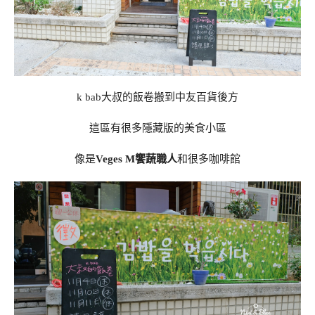
k bab大叔的飯卷搬到中友百貨後方
這區有很多隱藏版的美食小區
像是
Veges M饗蔬職人
和很多咖啡館