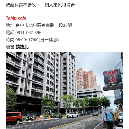
烤鬆餅還不錯吃，一個人來也很適合
TaMp cafe
地址:台中市北屯區遼寧路一段26號
電話:0911-067-896
時間:08:00~17:00(日一休息)
臉書:
請按此