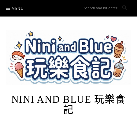
Skip
MENU
to
content
NINI AND BLUE 玩樂食
記