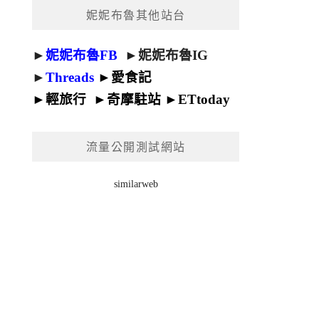
妮妮布魯其他站台
►
妮妮布魯FB
►
妮妮布魯IG
►
Threads
►
愛食記
►
輕旅行
►
奇摩駐站
►
ETtoday
流量公開測試網站
similarweb