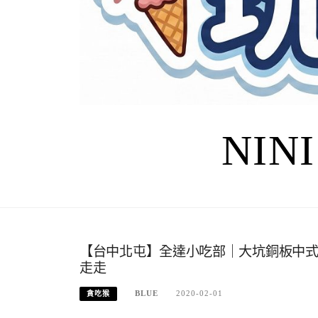
NIN
【台中北屯】全達小吃部｜大坑銅板中
走走
BLUE
2020-02-01
貪吃猴