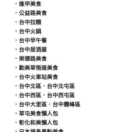
．
逢甲美食
．
公益路美食
．
台中拉麵
．
台中火鍋
．
台中早午餐
．
台中居酒屋
．
崇德路美食
．
勤美草悟道美食
．
台中火車站美食
．
台中北區
．
台中北屯區
．
台中西區
．
台中西屯區
．
台中大里區
．
台中霧峰區
．
草屯美食懶人包
．
彰化和美懶人包
．
日本福島景點美食