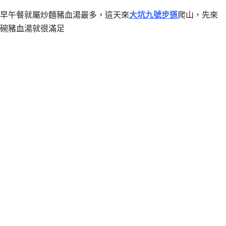
早午餐就屬炒麵豬血湯最多，這天來
大坑九號步道
爬山，先來
碗豬血湯就很滿足