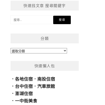
快速找文章 搜尋關鍵字
搜
尋
關
鍵
分類
字:
分
類
快速懶人包
．
各地住宿
．
南投住宿
．
台中住宿
．
汽車旅館
．
澎湖住宿
．
一中街美食