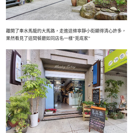
離開了車水馬龍的大馬路，走進這條寧靜小街顯得清心許多，
果然看見了這間餐廳如同店名一樣”覓底家”