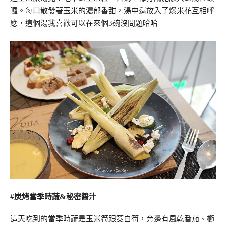
囉。每口散發著玉米的濃郁香甜，湯中還放入了爆米花互相呼
應，這個湯我喜歡可以在來個3碗沒問題哈哈
#炭烤當季時蔬&秘密醬汁
這天吃到的當季時蔬是玉米筍跟筊白筍，旁邊有風乾番茄、櫛