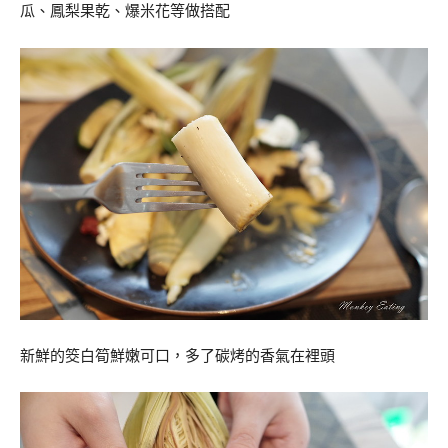
瓜、鳳梨果乾、爆米花等做搭配
新鮮的筊白筍鮮嫩可口，多了碳烤的香氣在裡頭