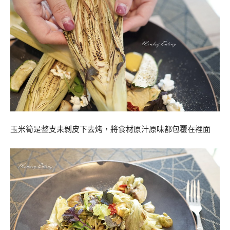
玉米筍是整支未剝皮下去烤，將食材原汁原味都包覆在裡面