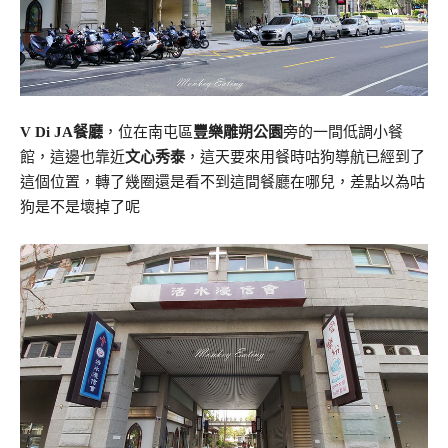
V Di JA餐廳
，位在南屯區
豐樂雕朔公園
旁的一間低調小餐
館，這邊也靠近
文心秀泰
，這天要來用餐時咕狗導航已經到了
這個位置，轉了幾圈還是看不到這間餐廳在哪兒，差點以為咕
狗是不是壞掉了呢