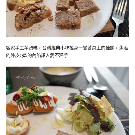
客家手工芋頭糕，台灣經典小吃搖身一變餐桌上的佳餚，焦脆
的外皮Q軟的內餡讓人愛不釋手