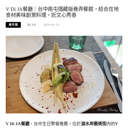
V Di JA餐廳｜台中南屯隱藏版巷弄餐館，結合在地
食材美味創意料理，近文心秀泰
貪吃猴
BLUE
2020-01-23
V Di JA餐廳
，台中生日聚餐推薦。位於
湖水岸藝術街
內的
V