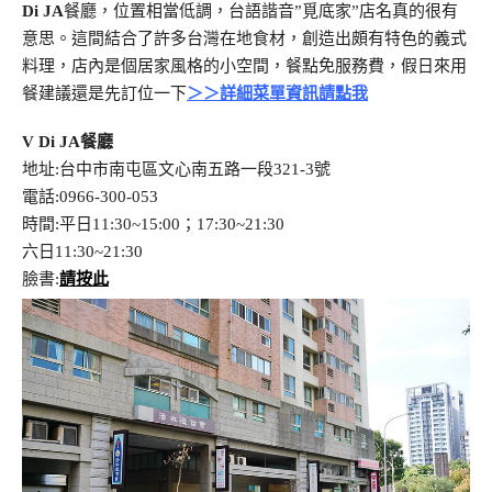
Di JA
餐廳，位置相當低調，台語諧音”覓底家”店名真的很有
意思。這間結合了許多台灣在地食材，創造出頗有特色的義式
料理，店內是個居家風格的小空間，餐點免服務費，假日來用
餐建議還是先訂位一下
＞＞詳細菜單資訊請點我
V Di JA餐廳
地址:台中市南屯區文心南五路一段321-3號
電話:0966-300-053
時間:平日11:30~15:00；17:30~21:30
六日11:30~21:30
臉書:
請按此