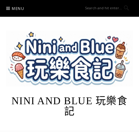
Skip
MENU
to
content
NINI AND BLUE 玩樂食
記