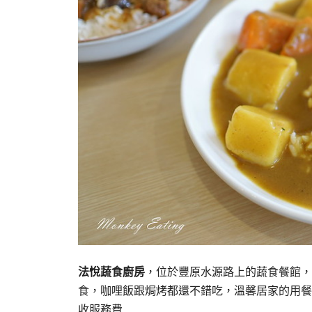
法悅蔬食廚房
，位於豐原水源路上的蔬食餐館，
食，咖哩飯跟焗烤都還不錯吃，溫馨居家的用餐
收服務費