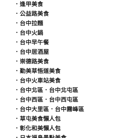
．
逢甲美食
．
公益路美食
．
台中拉麵
．
台中火鍋
．
台中早午餐
．
台中居酒屋
．
崇德路美食
．
勤美草悟道美食
．
台中火車站美食
．
台中北區
．
台中北屯區
．
台中西區
．
台中西屯區
．
台中大里區
．
台中霧峰區
．
草屯美食懶人包
．
彰化和美懶人包
．
日本福島景點美食