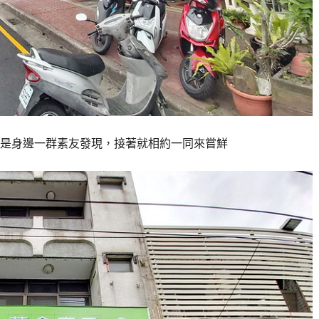
是身邊一群素友發現，接著就相約一同來嘗鮮