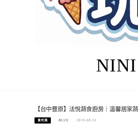
NIN
【台中豐原】法悅蔬食廚房｜溫馨居家
BLUE
2019-08-31
貪吃猴