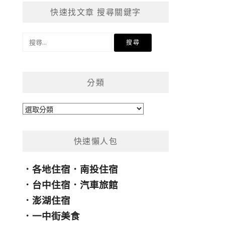
快速找文章 搜尋關鍵字
搜
尋
關
鍵
分類
字:
分
類
快速懶人包
．
各地住宿
．
南投住宿
．
台中住宿
．
汽車旅館
．
澎湖住宿
．
一中街美食