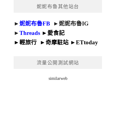
妮妮布魯其他站台
►
妮妮布魯FB
►
妮妮布魯IG
►
Threads
►
愛食記
►
輕旅行
►
奇摩駐站
►
ETtoday
流量公開測試網站
similarweb