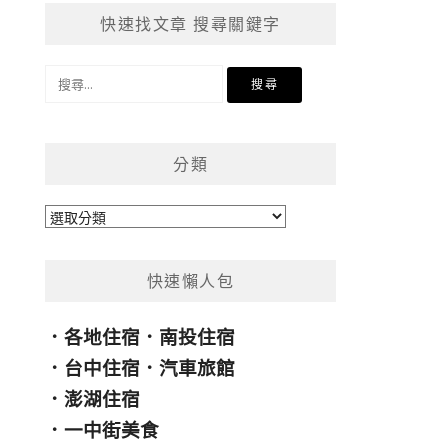
快速找文章 搜尋關鍵字
搜
尋
關
鍵
分類
字:
分
類
快速懶人包
．
各地住宿
．
南投住宿
．
台中住宿
．
汽車旅館
．
澎湖住宿
．
一中街美食