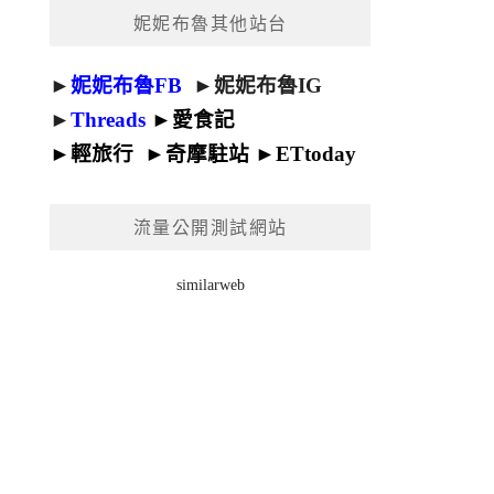
妮妮布魯其他站台
►
妮妮布魯FB
►
妮妮布魯IG
►
Threads
►
愛食記
►
輕旅行
►
奇摩駐站
►
ETtoday
流量公開測試網站
similarweb