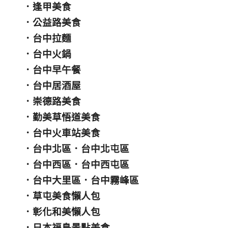
．
逢甲美食
．
公益路美食
．
台中拉麵
．
台中火鍋
．
台中早午餐
．
台中居酒屋
．
崇德路美食
．
勤美草悟道美食
．
台中火車站美食
．
台中北區
．
台中北屯區
．
台中西區
．
台中西屯區
．
台中大里區
．
台中霧峰區
．
草屯美食懶人包
．
彰化和美懶人包
．
日本福島景點美食