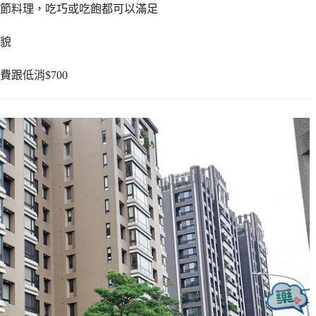
節料理，吃巧或吃飽都可以滿足
貌
跟低消$700