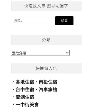
快速找文章 搜尋關鍵字
搜
尋
關
鍵
分類
字:
分
類
快速懶人包
．
各地住宿
．
南投住宿
．
台中住宿
．
汽車旅館
．
澎湖住宿
．
一中街美食