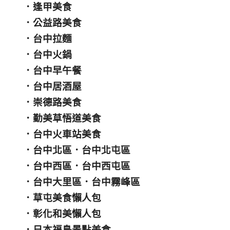
．
逢甲美食
．
公益路美食
．
台中拉麵
．
台中火鍋
．
台中早午餐
．
台中居酒屋
．
崇德路美食
．
勤美草悟道美食
．
台中火車站美食
．
台中北區
．
台中北屯區
．
台中西區
．
台中西屯區
．
台中大里區
．
台中霧峰區
．
草屯美食懶人包
．
彰化和美懶人包
．
日本福島景點美食