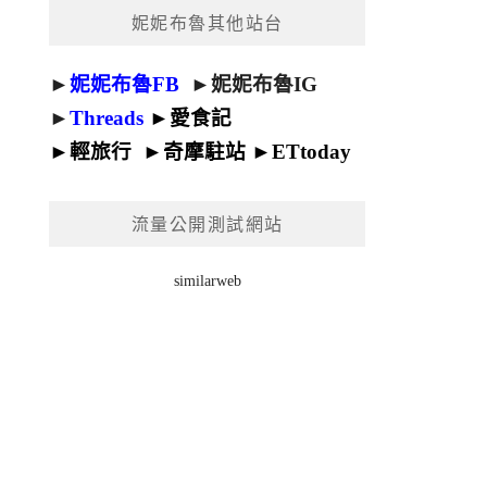
妮妮布魯其他站台
►
妮妮布魯FB
►
妮妮布魯IG
►
Threads
►
愛食記
►
輕旅行
►
奇摩駐站
►
ETtoday
流量公開測試網站
similarweb