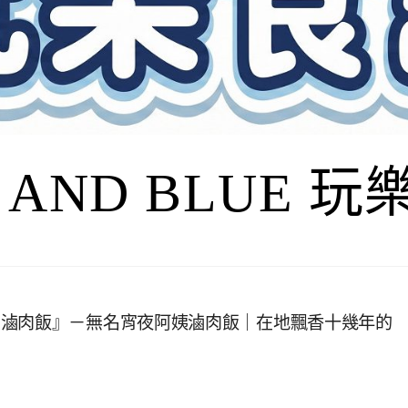
I AND BLUE 
名滷肉飯』－無名宵夜阿姨滷肉飯｜在地飄香十幾年的