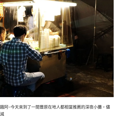
餓阿~今天來到了一間豐原在地人都相當推薦的深夜小攤，儘
減