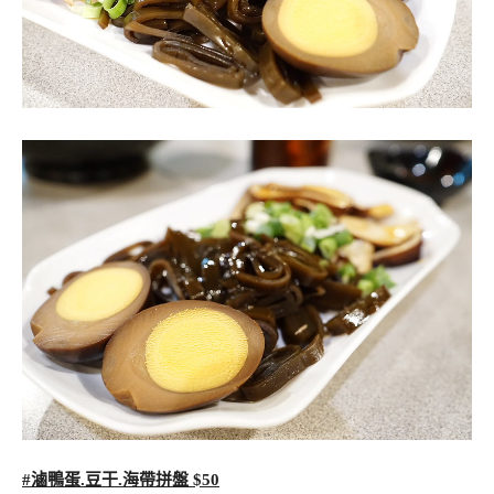
#滷鴨蛋.豆干.海帶拼盤 $50