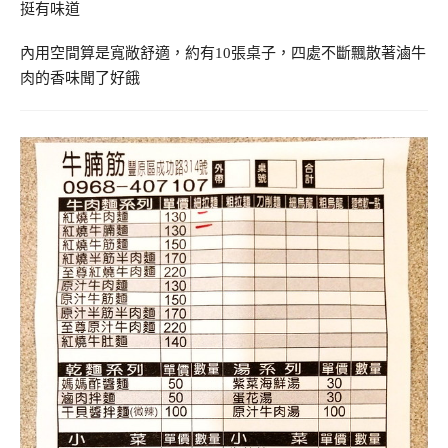
挺有味道
內用空間算是寬敞舒適，約有10張桌子，四處不斷飄散著滷牛
肉的香味聞了好餓