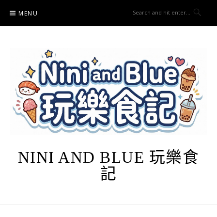
Skip
MENU
to
content
NINI AND BLUE 玩樂食
記