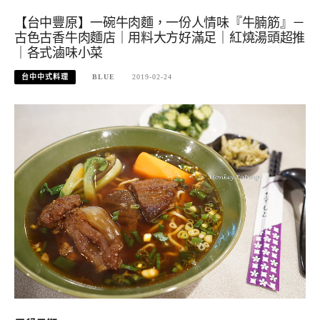
【台中豐原】一碗牛肉麵，一份人情味『牛腩筋』－
古色古香牛肉麵店｜用料大方好滿足｜紅燒湯頭超推
｜各式滷味小菜
台中中式料理
BLUE
2019-02-24