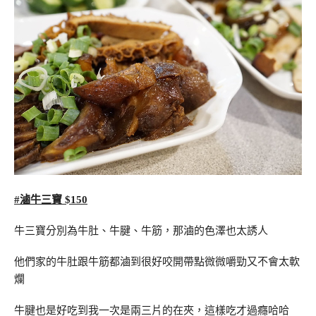
#滷牛三寶 $150
牛三寶分別為牛肚、牛腱、牛筋，那滷的色澤也太誘人
他們家的牛肚跟牛筋都滷到很好咬開帶點微微嚼勁又不會太軟
爛
牛腱也是好吃到我一次是兩三片的在夾，這樣吃才過癮哈哈