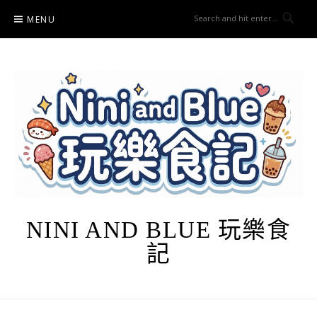
Skip
MENU
to
content
NINI AND BLUE 玩樂食
記