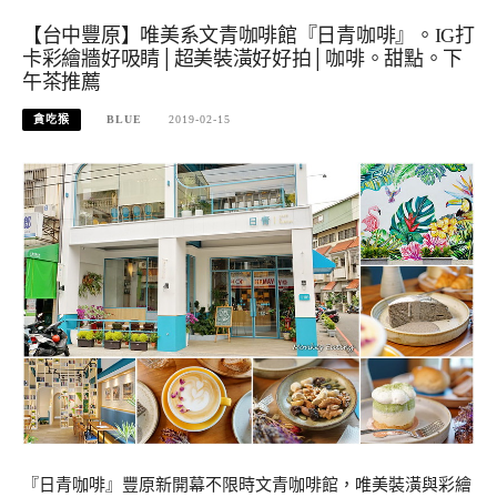
【台中豐原】唯美系文青咖啡館『日青咖啡』。IG打
卡彩繪牆好吸睛│超美裝潢好好拍│咖啡。甜點。下
午茶推薦
貪吃猴
BLUE
2019-02-15
『日青咖啡』豐原新開幕不限時文青咖啡館，唯美裝潢與彩繪