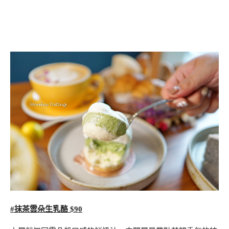
#抹茶雲朵生乳酪 $90