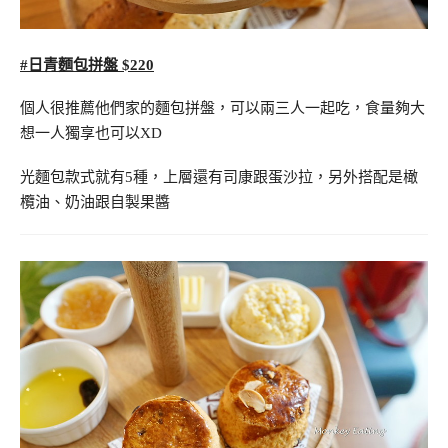
#日青麵包拼盤 $220
個人很推薦他們家的麵包拼盤，可以兩三人一起吃，食量夠大
想一人獨享也可以XD
光麵包款式就有5種，上層還有司康跟蛋沙拉，另外搭配是橄
欖油、奶油跟自製果醬