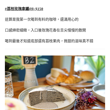
#荔枝玫瑰拿鐵(H) $150
這算是我第一次喝到有料的咖啡，還滿用心的
口感綿密細緻，入口後玫瑰花香在舌尖慢慢的散開
喝到最後才知道底部還有荔枝果肉，微甜的滋味真不錯