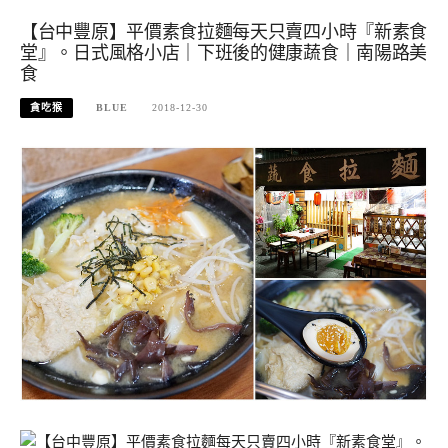
【台中豐原】平價素食拉麵每天只賣四小時『新素食
堂』。日式風格小店｜下班後的健康蔬食｜南陽路美
食
貪吃猴
BLUE
2018-12-30