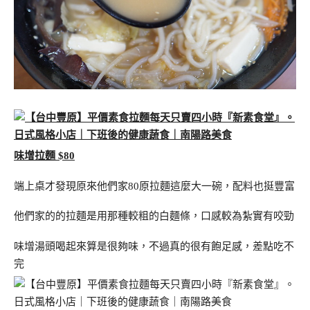
味增拉麵 $80
端上桌才發現原來他們家80原拉麵這麼大一碗，配料也挺豐富
他們家的的拉麵是用那種較粗的白麵條，口感較為紮實有咬勁
味增湯頭喝起來算是很夠味，不過真的很有飽足感，差點吃不
完