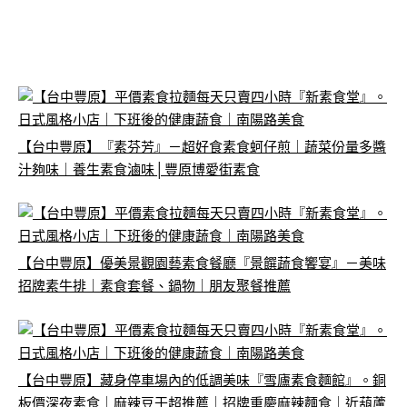
【台中豐原】『素芬芳』－超好食素食蚵仔煎｜蔬菜份量多醬
汁夠味｜養生素食滷味│豐原博愛街素食
【台中豐原】優美景觀園藝素食餐廳『景饌蔬食饗宴』－美味
招牌素牛排｜素食套餐、鍋物｜朋友聚餐推薦
【台中豐原】藏身停車場內的低調美味『雪廬素食麵館』。銅
板價深夜素食｜麻辣豆干超推薦｜招牌重慶麻辣麵食｜近葫蘆