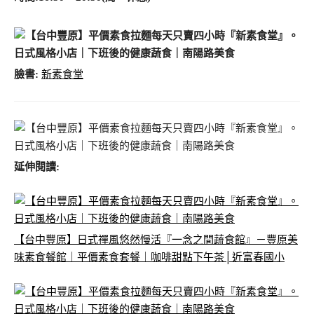
臉書:
新素食堂
延伸閱讀:
【台中豐原】日式禪風悠然慢活『一念之間蔬食館』－豐原美
味素食餐館｜平價素食套餐｜咖啡甜點下午茶│近富春國小