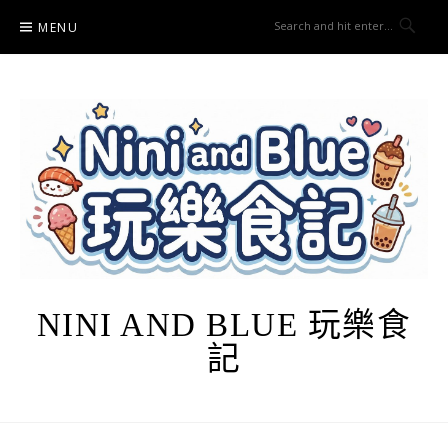
Skip
MENU
to
content
NINI AND BLUE 玩樂食
記