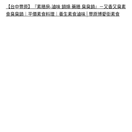
【台中豐原】『素膳房-滷味 鍋燒 藥膳 臭臭鍋』－又香又臭素
食臭臭鍋｜平價素食料理｜養生素食滷味│豐原博愛街素食