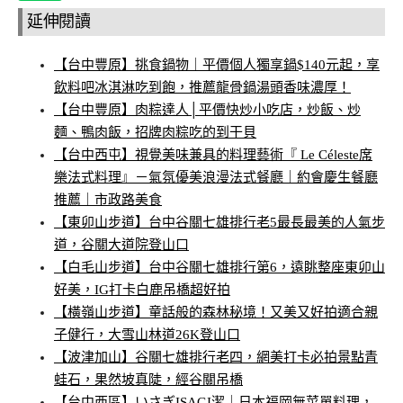
延伸閱讀
【台中豐原】挑食鍋物｜平價個人獨享鍋$140元起，享
飲料吧冰淇淋吃到飽，推薦龍骨鍋湯頭香味濃厚！
【台中豐原】肉粽達人│平價快炒小吃店，炒飯、炒
麵、鴨肉飯，招牌肉粽吃的到干貝
【台中西屯】視覺美味兼具的料理藝術『 Le Céleste席
樂法式料理』－氣氛優美浪漫法式餐廳｜約會慶生餐廳
推薦｜市政路美食
【東卯山步道】台中谷關七雄排行老5最長最美的人氣步
道，谷關大道院登山口
【白毛山步道】台中谷關七雄排行第6，遠眺整座東卯山
好美，IG打卡白鹿吊橋超好拍
【橫嶺山步道】童話般的森林秘境！又美又好拍適合親
子健行，大雪山林道26K登山口
【波津加山】谷關七雄排行老四，網美打卡必拍景點青
蛙石，果然坡真陡，經谷關吊橋
【台中西區】いさぎISAGI潔｜日本福岡無菜單料理，