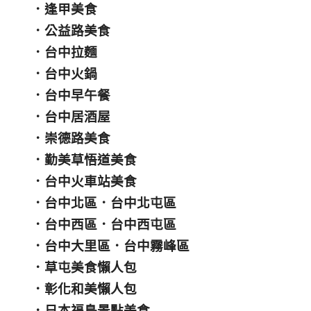
．
逢甲美食
．
公益路美食
．
台中拉麵
．
台中火鍋
．
台中早午餐
．
台中居酒屋
．
崇德路美食
．
勤美草悟道美食
．
台中火車站美食
．
台中北區
．
台中北屯區
．
台中西區
．
台中西屯區
．
台中大里區
．
台中霧峰區
．
草屯美食懶人包
．
彰化和美懶人包
．
日本福島景點美食