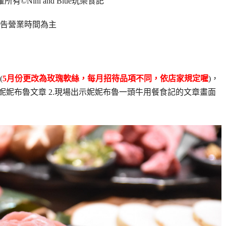
權所有
©Nini and Blue
玩樂食記
告營業時間為主
(
5月份更改為玫瑰軟絲，每月招待品項不同，依店家規定喔
)，
妮妮布魯文章 2.現場出示妮妮布魯一頭牛用餐食記的文章畫面