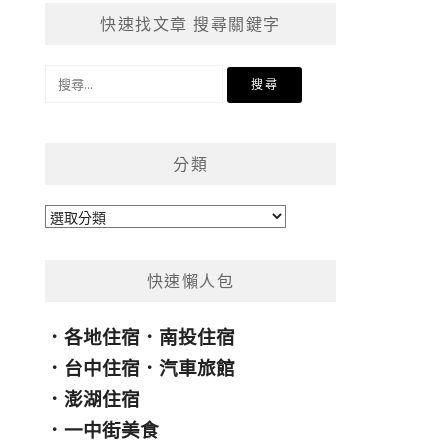
快速找文章 搜尋關鍵字
搜
尋
關
鍵
分類
字:
分
類
快速懶人包
．
各地住宿
．
南投住宿
．
台中住宿
．
汽車旅館
．
澎湖住宿
．
一中街美食