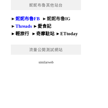
妮妮布魯其他站台
►
妮妮布魯FB
►
妮妮布魯IG
►
Threads
►
愛食記
►
輕旅行
►
奇摩駐站
►
ETtoday
流量公開測試網站
similarweb