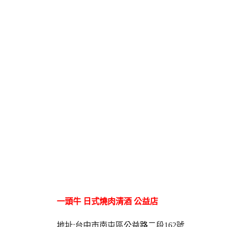
一頭牛 日式燒肉清酒 公益店
地址:台中市南屯區
公益路
二段162號