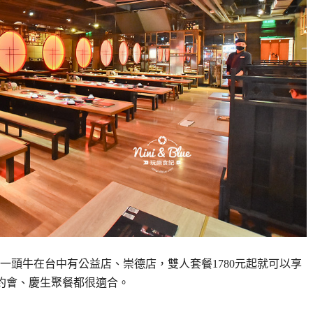
記。一頭牛在台中有公益店、崇德店，雙人套餐1780元起就可以享
約會、慶生聚餐都很適合。