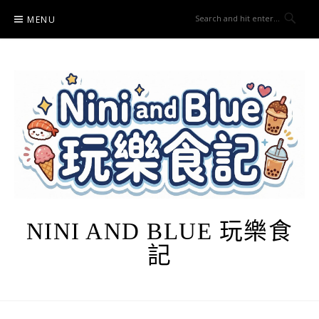
Skip
MENU
to
content
NINI AND BLUE 玩樂食
記