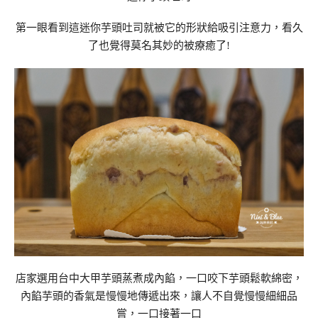
第一眼看到這迷你芋頭吐司就被它的形狀給吸引注意力，看久
了也覺得莫名其妙的被療癒了!
店家選用台中大甲芋頭蒸煮成內餡，一口咬下芋頭鬆軟綿密，
內餡芋頭的香氣是慢慢地傳遞出來，讓人不自覺慢慢細細品
嘗，一口接著一口