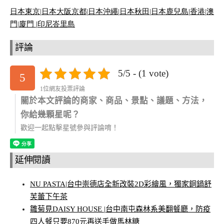
日本東京
|
日本大阪京都
|
日本沖繩
|
日本秋田
|
日本鹿兒島|
香港
|
澳
門
|
廈門 |
印尼峇里島
評論
5/5 - (1 vote)
5
1位網友投票評論
關於本文評論的商家、商品、景點、議題、方法，
你給幾顆星呢？
歡迎一起點擊星號參與評論唷！
延伸閱讀
NU PASTA|台中崇德店全新改裝2D彩繪風，獨家銅鍋舒
芙蕾下午茶
雛菊見DAISY HOUSE |台中南屯森林系美翻餐廳，防疫
四人餐只要870元再送手做馬林糖