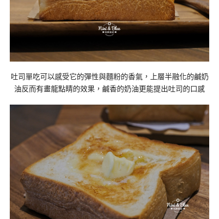
吐司單吃可以感受它的彈性與麵粉的香氣，上層半融化的鹹奶
油反而有畫龍點睛的效果，鹹香的奶油更能提出吐司的口感