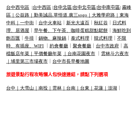
台中西屯區
|
台中西區
|
台中北區
|
台中北屯區
|
台中南屯區
|
霧峰
區｜
公益路｜
勤美誠品
.
草悟道
.
廣三
sogo
｜
大雅學府路｜
東海
中科｜
一中街
｜
台中火車站
｜
新光大遠百
｜
秋紅谷
｜
日式料
理、居酒屋
｜
早午餐、下午茶、咖啡蛋糕甜點鬆餅
｜
海鮮吃到
飽百匯
｜
牛排
｜
鍋物。麻辣鍋
｜
泰式料理
｜
韓式料理
｜
不限
時、有插座、
WIFI
｜
約會餐廳
｜
聚會餐廳
｜
台中市政府
｜
高
檔飯店年菜｜
平價餐廳年菜
｜
台南花園夜市
｜
雲林斗六夜市
｜
埔里第三市場夜市
｜
台中市長早餐地圖
旅遊景點行程攻略懶人包快速連結，請點下列選項
台中
｜
大雪山
｜
南投
｜
雲林
｜
台南
｜
台東
｜
花蓮
｜
澎湖
｜