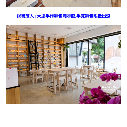
說書旅人 | 大里手作麵包咖啡館,手感麵包限量出爐