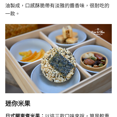
油製成，口感酥脆帶有淡雅的醬香味，很耐吃的
一款。
迷你米果
日式關東煮米果：
以這三款口味來說，算是較重