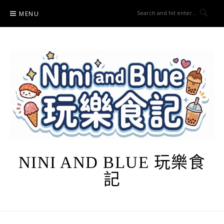
Skip
MENU
to
content
NINI AND BLUE 玩樂食
記