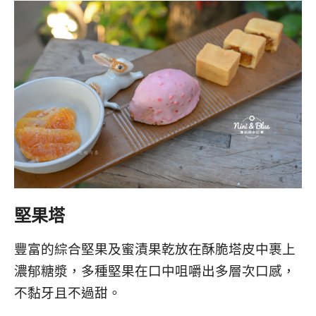
堅果塔
豐富的綜合堅果及蜜漬果乾放在酥脆塔皮中裹上
濃郁糖漿，多種堅果在口中咀嚼出多層次口感，
不黏牙且不過甜。