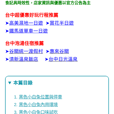
食記具時效性，
店家資訊與優惠以官方公告為主
台中超優惠好玩行程推薦
➤
高美濕地一日遊
➤
賞花半日遊
➤
鐵馬道單車一日遊
台中泡湯住宿推薦
➤
谷關統一渡假村
➤
惠來谷關
➤
清新溫泉飯店
➤
台中日光溫泉
本篇目錄
黑色小白兔位置與停車
黑色小白兔內用環境
黑色小白兔口味試吃