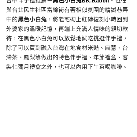
台中伴手禮推薦－
黑色小白兔BK.Rabbit
。位在
與台北民生社區富錦街有著相似氛圍的精誠巷弄
中的
黑色小白兔
，將老宅砌上紅磚復刻小時回到
外婆家的溫暖記憶，再端上充滿人情味的親切款
待，在黑色小白兔可以放鬆地試吃挑選伴手禮，
除了可以買到融入台灣在地食材米麩、麻薏、台
灣茶、鳳梨等做出的特色伴手禮、年節禮盒、客
製化彌月禮盒之外，也可以內用下午茶喝咖啡。